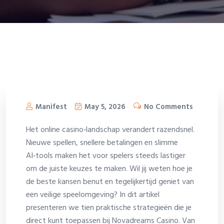
Manifest
May 5, 2026
No Comments
Het online casino‑landschap verandert razendsnel.
Nieuwe spellen, snellere betalingen en slimme
AI‑tools maken het voor spelers steeds lastiger
om de juiste keuzes te maken. Wil jij weten hoe je
de beste kansen benut en tegelijkertijd geniet van
een veilige speelomgeving? In dit artikel
presenteren we tien praktische strategieën die je
direct kunt toepassen bij Novadreams Casino. Van