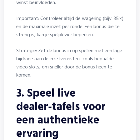
winst beïnvloeden.
Important: Controleer altijd de wagering (bijv. 35 x)
en de maximale inzet per ronde. Een bonus die te
streng is, kan je spelplezier beperken.
Strategie: Zet de bonus in op spellen met een lage
bijdrage aan de inzetvereisten, zoals bepaalde
video slots, om sneller door de bonus heen te
komen.
3. Speel live
dealer‑tafels voor
een authentieke
ervaring