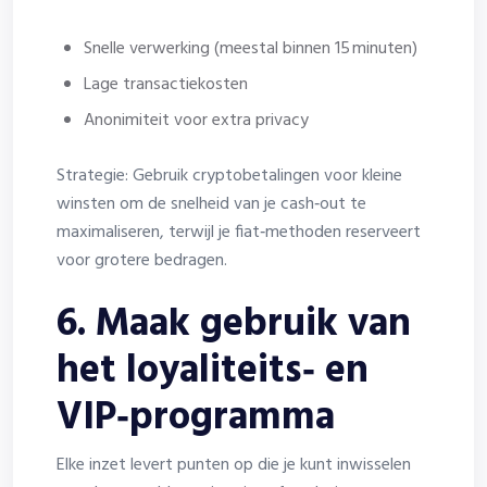
Snelle verwerking (meestal binnen 15 minuten)
Lage transactiekosten
Anonimiteit voor extra privacy
Strategie: Gebruik cryptobetalingen voor kleine
winsten om de snelheid van je cash‑out te
maximaliseren, terwijl je fiat‑methoden reserveert
voor grotere bedragen.
6. Maak gebruik van
het loyaliteits‑ en
VIP‑programma
Elke inzet levert punten op die je kunt inwisselen