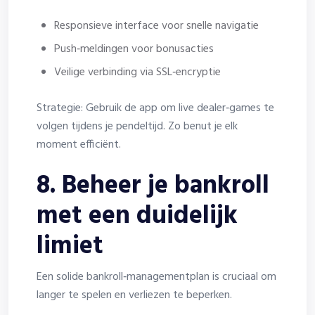
Responsieve interface voor snelle navigatie
Push‑meldingen voor bonusacties
Veilige verbinding via SSL‑encryptie
Strategie: Gebruik de app om live dealer‑games te
volgen tijdens je pendeltijd. Zo benut je elk
moment efficiënt.
8. Beheer je bankroll
met een duidelijk
limiet
Een solide bankroll‑managementplan is cruciaal om
langer te spelen en verliezen te beperken.