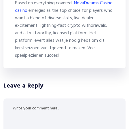
Based on everything covered,
NovaDreams Casino
casino
emerges as the top choice for players who
want a blend of diverse slots, live dealer
excitement, lightning‑fast crypto withdrawals,
and a trustworthy, licensed platform. Het
platform levert alles wat je nodig hebt om dit
kerstseizoen winstgevend te maken. Veel
speelplezier en succes!
Leave a Reply