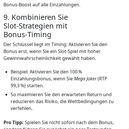
Bonus‑Boost auf alle Einzahlungen.
9. Kombinieren Sie
Slot‑Strategien mit
Bonus‑Timing
Der Schlüssel liegt im Timing: Aktivieren Sie den
Bonus erst, wenn Sie ein Slot‑Spiel mit hoher
Gewinnwahrscheinlichkeit gewählt haben.
Beispiel: Aktivieren Sie den 100 %
Einzahlungsbonus, wenn Sie
Mega Joker
(RTP
99,3 %) starten.
So maximieren Sie den erwarteten Return und
reduzieren das Risiko, die Wettbedingungen zu
verfehlen.
Pro Tipp:
Spielen Sie nicht sofort nach dem Bonus,