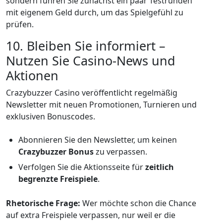
sondern führen Sie zunächst ein paar Testrunden
mit eigenem Geld durch, um das Spielgefühl zu
prüfen.
10. Bleiben Sie informiert –
Nutzen Sie Casino‑News und
Aktionen
Crazybuzzer Casino veröffentlicht regelmäßig
Newsletter mit neuen Promotionen, Turnieren und
exklusiven Bonuscodes.
Abonnieren Sie den Newsletter, um keinen
Crazybuzzer Bonus
zu verpassen.
Verfolgen Sie die Aktionsseite für
zeitlich
begrenzte Freispiele
.
Rhetorische Frage:
Wer möchte schon die Chance
auf extra Freispiele verpassen, nur weil er die