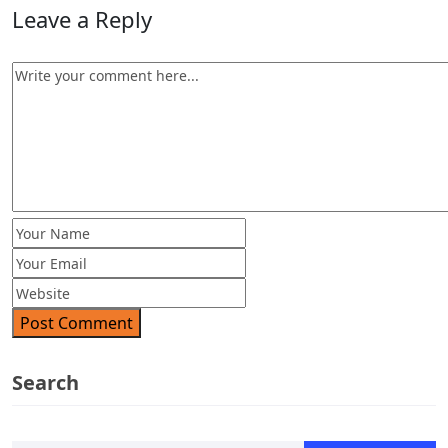
Leave a Reply
Post Comment
Search