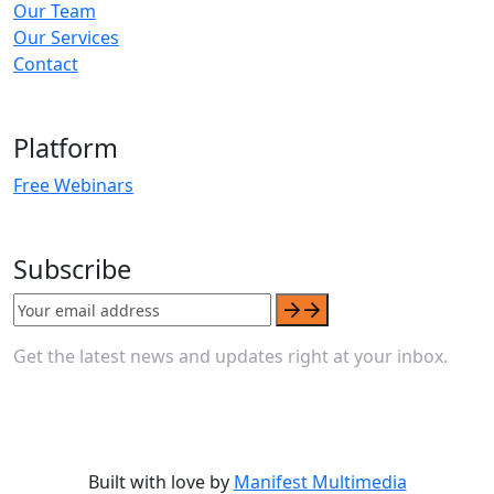
Our Team
Our Services
Contact
Platform
Free Webinars
Subscribe
Get the latest news and updates right at your inbox.
Built with love by
Manifest Multimedia