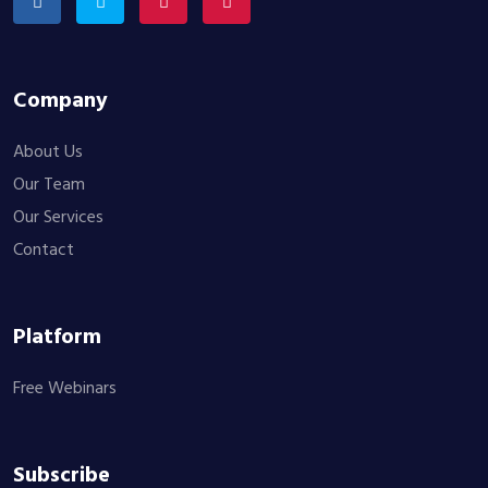
Company
About Us
Our Team
Our Services
Contact
Platform
Free Webinars
Subscribe