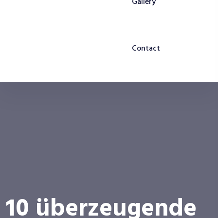
Gallery
Contact
10 überzeugende