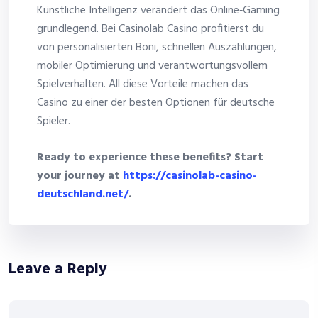
Künstliche Intelligenz verändert das Online‑Gaming
grundlegend. Bei Casinolab Casino profitierst du
von personalisierten Boni, schnellen Auszahlungen,
mobiler Optimierung und verantwortungsvollem
Spielverhalten. All diese Vorteile machen das
Casino zu einer der besten Optionen für deutsche
Spieler.
Ready to experience these benefits? Start
your journey at
https://casinolab-casino-
deutschland.net/
.
Leave a Reply