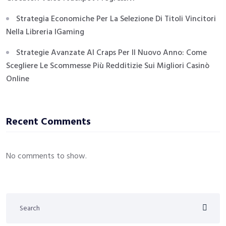
Strategia Economiche Per La Selezione Di Titoli Vincitori
Nella Libreria IGaming
Strategie Avanzate Al Craps Per Il Nuovo Anno: Come
Scegliere Le Scommesse Più Redditizie Sui Migliori Casinò
Online
Recent Comments
No comments to show.