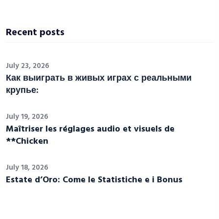
Recent posts
July 23, 2026
Как выиграть в живых играх с реальными
крупье:
July 19, 2026
Maîtriser les réglages audio et visuels de
**Chicken
July 18, 2026
Estate d’Oro: Come le Statistiche e i Bonus