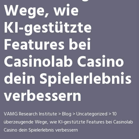
Wege, wie
KI‑gestützte
Features bei
Casinolab Casino
dein Spielerlebnis
verbessern
VAMG Research Institute
>
Blog
>
Uncategorized
>
10
überzeugende Wege, wie KI‑gestützte Features bei Casinolab
Casino dein Spielerlebnis verbessern