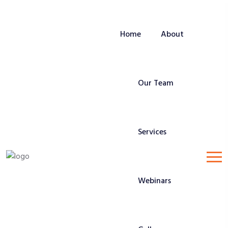
Home
About
Our Team
Services
Webinars