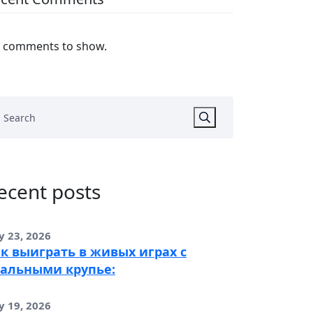
 comments to show.
ecent posts
y 23, 2026
к выиграть в живых играх с
альными крупье:
y 19, 2026