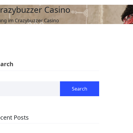
Crazybuzzer Casino
ung im Crazybuzzer Casino
earch
Search
cent Posts