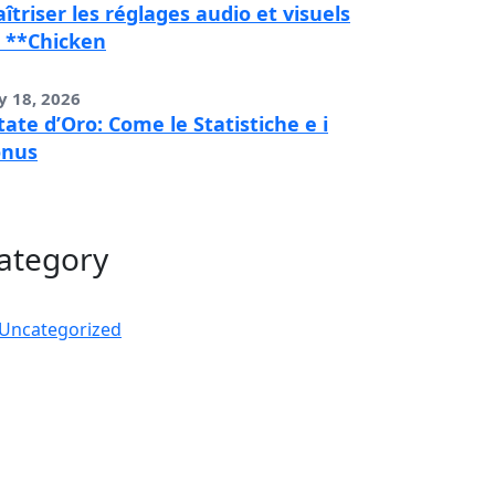
îtriser les réglages audio et visuels
 **Chicken
y 18, 2026
tate d’Oro: Come le Statistiche e i
onus
ategory
Uncategorized