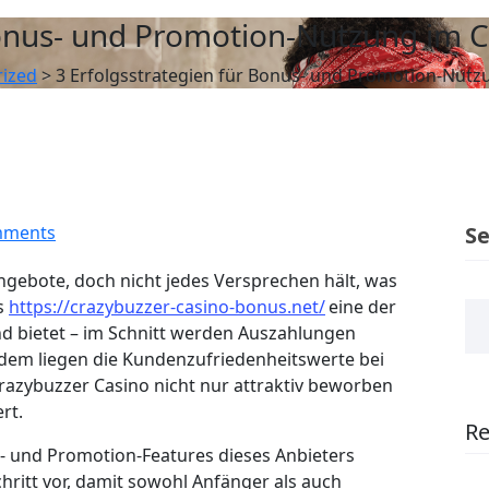
Bonus‑ und Promotion‑Nutzung im 
ized
>
3 Erfolgsstrategien für Bonus‑ und Promotion‑Nutz
ments
S
ngebote, doch nicht jedes Versprechen hält, was
ss
https://crazybuzzer-casino-bonus.net/
eine der
d bietet – im Schnitt werden Auszahlungen
rdem liegen die Kundenzufriedenheitswerte bei
Crazybuzzer Casino nicht nur attraktiv beworben
rt.
Re
s‑ und Promotion‑Features dieses Anbieters
chritt vor, damit sowohl Anfänger als auch