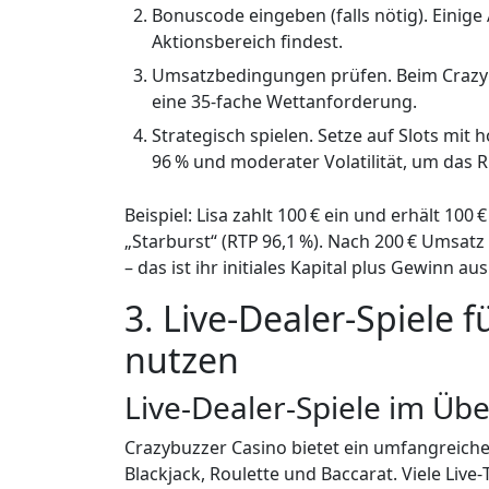
Bonuscode eingeben (falls nötig). Einig
Aktionsbereich findest.
Umsatzbedingungen prüfen. Beim Crazyb
eine 35‑fache Wettanforderung.
Strategisch spielen. Setze auf Slots mi
96 % und moderater Volatilität, um das R
Beispiel: Lisa zahlt 100 € ein und erhält 100 €
„Starburst“ (RTP 96,1 %). Nach 200 € Umsatz
– das ist ihr initiales Kapital plus Gewinn au
3. Live‑Dealer‑Spiele 
nutzen
Live‑Dealer‑Spiele im Übe
Crazybuzzer Casino bietet ein umfangreiches
Blackjack, Roulette und Baccarat. Viele Liv