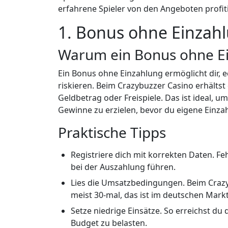
erfahrene Spieler von den Angeboten profit
1. Bonus ohne Einzahl
Warum ein Bonus ohne Ein
Ein Bonus ohne Einzahlung ermöglicht dir, 
riskieren. Beim Crazybuzzer Casino erhältst
Geldbetrag oder Freispiele. Das ist ideal, 
Gewinne zu erzielen, bevor du eigene Einzah
Praktische Tipps
Registriere dich mit korrekten Daten. 
bei der Auszahlung führen.
Lies die Umsatzbedingungen. Beim Craz
meist 30‑mal, das ist im deutschen Mark
Setze niedrige Einsätze. So erreichst d
Budget zu belasten.