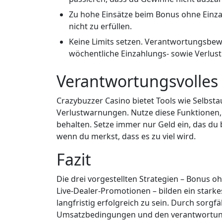
Zu hohe Einsätze beim Bonus ohne Einza
nicht zu erfüllen.
Keine Limits setzen. Verantwortungsbewu
wöchentliche Einzahlungs‑ sowie Verlustl
Verantwortungsvolles 
Crazybuzzer Casino bietet Tools wie Selbsta
Verlustwarnungen. Nutze diese Funktionen,
behalten. Setze immer nur Geld ein, das du b
wenn du merkst, dass es zu viel wird.
Fazit
Die drei vorgestellten Strategien – Bonus
Live‑Dealer‑Promotionen – bilden ein star
langfristig erfolgreich zu sein. Durch sorgf
Umsatzbedingungen und den verantwortungs