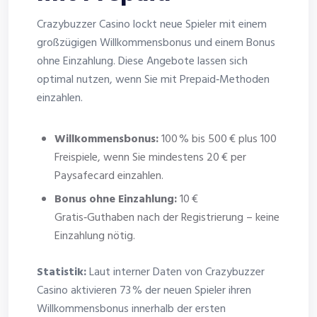
Crazybuzzer Casino lockt neue Spieler mit einem
großzügigen Willkommensbonus und einem Bonus
ohne Einzahlung. Diese Angebote lassen sich
optimal nutzen, wenn Sie mit Prepaid‑Methoden
einzahlen.
Willkommensbonus:
100 % bis 500 € plus 100
Freispiele, wenn Sie mindestens 20 € per
Paysafecard einzahlen.
Bonus ohne Einzahlung:
10 €
Gratis‑Guthaben nach der Registrierung – keine
Einzahlung nötig.
Statistik:
Laut interner Daten von Crazybuzzer
Casino aktivieren 73 % der neuen Spieler ihren
Willkommensbonus innerhalb der ersten