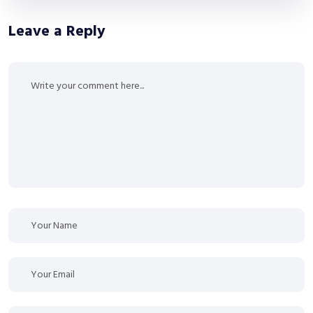
Leave a Reply