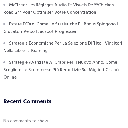
Maîtriser Les Réglages Audio Et Visuels De **Chicken
Road 2** Pour Optimiser Votre Concentration
Estate D’Oro: Come Le Statistiche E I Bonus Spingono I
Giocatori Verso I Jackpot Progressivi
Strategia Economiche Per La Selezione Di Titoli Vincitori
Nella Libreria IGaming
Strategie Avanzate Al Craps Per Il Nuovo Anno: Come
Scegliere Le Scommesse Più Redditizie Sui Migliori Casinò
Online
Recent Comments
No comments to show.