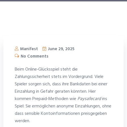
Manifest
June 29, 2025
No Comments
Beim Online‑Glücksspiel steht die
Zahlungssicherheit stets im Vordergrund. Viele
Spieler sorgen sich, dass ihre Bankdaten bei einer
Einzahlung in Gefahr geraten könnten. Hier
kommen Prepaid‑Methoden wie
Paysafecard
ins
Spiel: Sie ermöglichen anonyme Einzahlungen, ohne
dass sensible Kontoinformationen preisgegeben
werden.