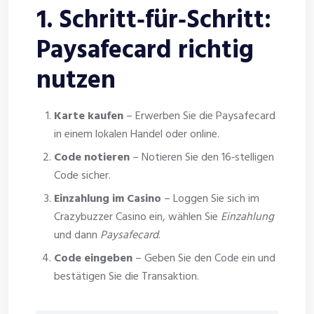
1. Schritt‑für‑Schritt:
Paysafecard richtig
nutzen
Karte kaufen
– Erwerben Sie die Paysafecard
in einem lokalen Handel oder online.
Code notieren
– Notieren Sie den 16‑stelligen
Code sicher.
Einzahlung im Casino
– Loggen Sie sich im
Crazybuzzer Casino ein, wählen Sie
Einzahlung
und dann
Paysafecard
.
Code eingeben
– Geben Sie den Code ein und
bestätigen Sie die Transaktion.