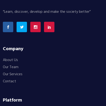
“Learn, discover, develop and make the society better”
Company
About Us
Our Team
Our Services
Contact
Platform