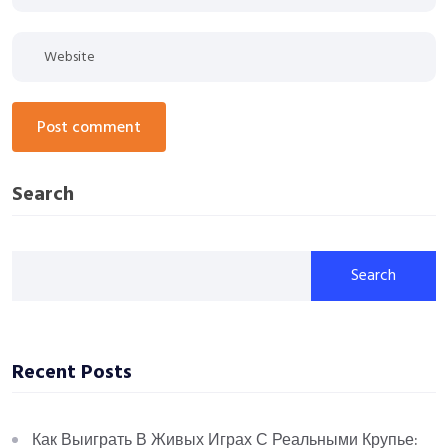
post comment
Search
Search
Recent Posts
Как Выиграть В Живых Играх С Реальными Крупье: