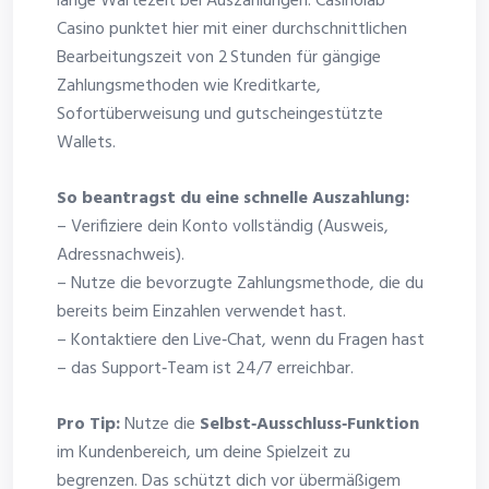
lange Wartezeit bei Auszahlungen. Casinolab
Casino punktet hier mit einer durchschnittlichen
Bearbeitungszeit von 2 Stunden für gängige
Zahlungsmethoden wie Kreditkarte,
Sofortüberweisung und gutscheingestützte
Wallets.
So beantragst du eine schnelle Auszahlung:
– Verifiziere dein Konto vollständig (Ausweis,
Adressnachweis).
– Nutze die bevorzugte Zahlungsmethode, die du
bereits beim Einzahlen verwendet hast.
– Kontaktiere den Live‑Chat, wenn du Fragen hast
– das Support‑Team ist 24/7 erreichbar.
Pro Tip:
Nutze die
Selbst‑Ausschluss‑Funktion
im Kundenbereich, um deine Spielzeit zu
begrenzen. Das schützt dich vor übermäßigem