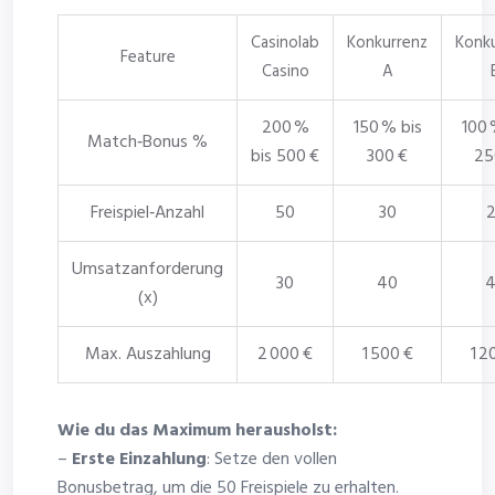
Casinolab
Konkurrenz
Konk
Feature
Casino
A
200 %
150 % bis
100 
Match‑Bonus %
bis 500 €
300 €
25
Freispiel‑Anzahl
50
30
Umsatzanforderung
30
40
(x)
Max. Auszahlung
2 000 €
1 500 €
1 2
Wie du das Maximum herausholst:
–
Erste Einzahlung
: Setze den vollen
Bonusbetrag, um die 50 Freispiele zu erhalten.