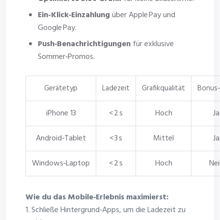
Ein-Klick‑Einzahlung
über Apple Pay und
Google Pay.
Push‑Benachrichtigungen
für exklusive
Sommer‑Promos.
Gerätetyp
Ladezeit
Grafikqualität
Bonus
iPhone 13
< 2 s
Hoch
Ja
Android‑Tablet
< 3 s
Mittel
Ja
Windows‑Laptop
< 2 s
Hoch
Nei
Wie du das Mobile‑Erlebnis maximierst:
1. Schließe Hintergrund‑Apps, um die Ladezeit zu