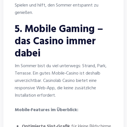
Spielen und hilft, den Sommer entspannt zu
genießen.
5. Mobile Gaming –
das Casino immer
dabei
Im Sommer bist du viel unterwegs: Strand, Park,
Terrasse. Ein gutes Mobile‑Casino ist deshalb
unverzichtbar. Casinolab Casino bietet eine
responsive Web‑App, die keine zusätzliche
Installation erfordert.
Mobile‑Features im Überblick:
Optimierte Slot‑Grafik
für kleine Bildschirme.