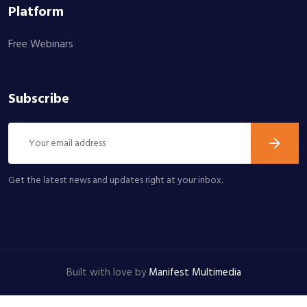
Platform
Free Webinars
Subscribe
Get the latest news and updates right at your inbox.
Built with love by
Manifest Multimedia