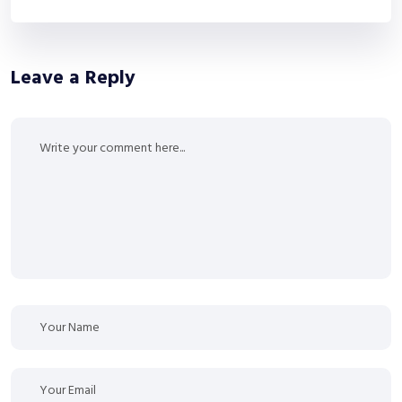
Leave a Reply