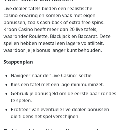
Live dealer‑tafels bieden een realistische
casino‑ervaring en komen vaak met eigen
bonussen, zoals cash‑back of extra free spins.
Kroon Casino heeft meer dan 20 live tafels,
waaronder Roulette, Blackjack en Baccarat. Deze
spellen hebben meestal een lagere volatiliteit,
waardoor je je bonus langer kunt behouden.
Stappenplan
Navigeer naar de “Live Casino” sectie.
Kies een tafel met een lage minimuminzet.
Gebruik je bonusgeld om de eerste paar rondes
te spelen.
Profiteer van eventuele live‑dealer‑bonussen
die tijdens het spel verschijnen.