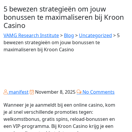
5 bewezen strategieën om jouw
bonussen te maximaliseren bij Kroon
Casino
VAMG Research Institute
>
Blog
>
Uncategorized
>
5
bewezen strategieën om jouw bonussen te
maximaliseren bij Kroon Casino
manifest
November 8, 2025
No Comments
Wanneer je je aanmeldt bij een online casino, kom
je al snel verschillende promoties tegen:
welkomstbonus, gratis spins, reload‑bonussen en
een VIP‑programma. Bij Kroon Casino krijg je een