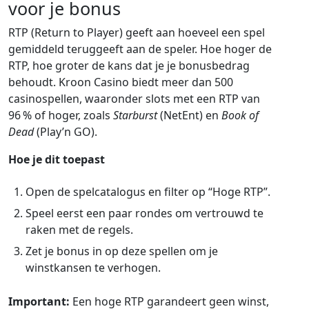
voor je bonus
RTP (Return to Player) geeft aan hoeveel een spel
gemiddeld teruggeeft aan de speler. Hoe hoger de
RTP, hoe groter de kans dat je je bonusbedrag
behoudt. Kroon Casino biedt meer dan 500
casinospellen, waaronder slots met een RTP van
96 % of hoger, zoals
Starburst
(NetEnt) en
Book of
Dead
(Play’n GO).
Hoe je dit toepast
Open de spelcatalogus en filter op “Hoge RTP”.
Speel eerst een paar rondes om vertrouwd te
raken met de regels.
Zet je bonus in op deze spellen om je
winstkansen te verhogen.
Important:
Een hoge RTP garandeert geen winst,