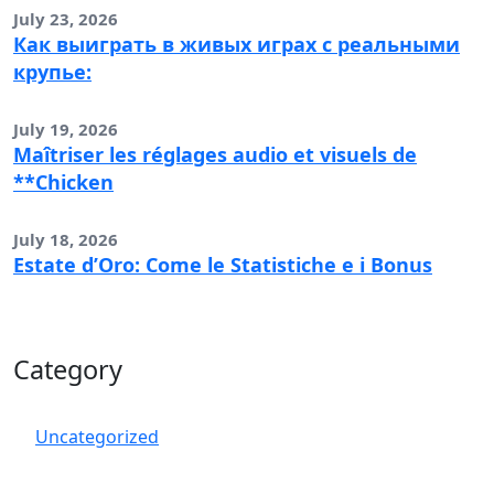
July 23, 2026
Как выиграть в живых играх с реальными
крупье:
July 19, 2026
Maîtriser les réglages audio et visuels de
**Chicken
July 18, 2026
Estate d’Oro: Come le Statistiche e i Bonus
Category
Uncategorized