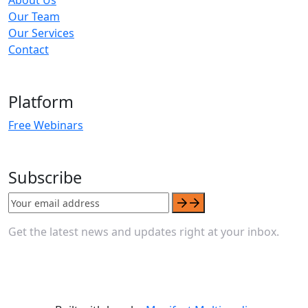
About Us
Our Team
Our Services
Contact
Platform
Free Webinars
Subscribe
Get the latest news and updates right at your inbox.