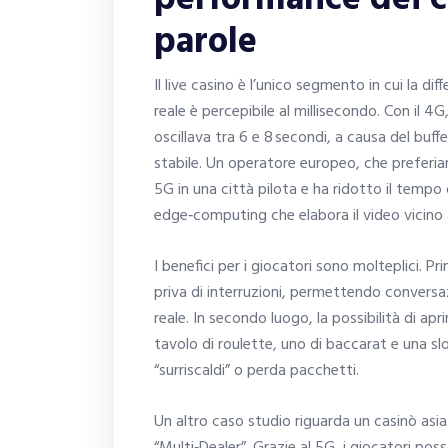
parole
Il live casino è l’unico segmento in cui la di
reale è percepibile al millisecondo. Con il 4G
oscillava tra 6 e 8 secondi, a causa del buff
stabile. Un operatore europeo, che preferi
5G in una città pilota e ha ridotto il tempo d
edge‑computing che elabora il video vicino 
I benefici per i giocatori sono molteplici. Pr
priva di interruzioni, permettendo conversaz
reale. In secondo luogo, la possibilità di a
tavolo di roulette, uno di baccarat e una slot
“surriscaldi” o perda pacchetti.
Un altro caso studio riguarda un casinò asi
“Multi‑Dealer”. Grazie al 5G, i giocatori p