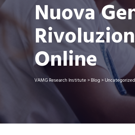
Nuova Gen
Rivoluzion
Online
VAMG Research Institute
>
Blog
>
Uncategorized