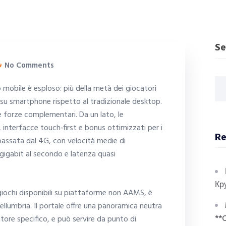
Se
No Comments
ò mobile è esploso: più della metà dei giocatori
a su smartphone rispetto al tradizionale desktop.
forze complementari. Da un lato, le
 interfacce touch‑first e bonus ottimizzati per i
Re
è passata dal 4G, con velocità medie di
gigabit al secondo e latenza quasi
Кр
giochi disponibili su piattaforme non AAMS, è
ellumbria. Il portale offre una panoramica neutra
**
ore specifico, e può servire da punto di