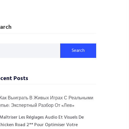
arch
Search
cent Posts
Как Выиграть В Живых Играх С Реальными
упье: Экспертный Разбор От «Лев»
Maîtriser Les Réglages Audio Et Visuels De
Chicken Road 2** Pour Optimiser Votre