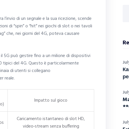
a l’invio di un segnale e la sua ricezione, scende
oni di “spin” o “hit” nei giochi di slot o nei tavoli
lag” che, nei giorni del 4G, poteva causare
Re
il 5G può gestire fino a un milione di dispositivi
Jul
0 tipici del 4G. Questo è particolarmente
Ка
naia di utenti si collegano
ре
r reale.
Jul
Ma
Impatto sul gioco
o)
**
Caricamento istantaneo di slot HD,
Jul
ps
video‑stream senza buffering