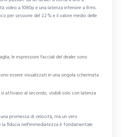
tà video a 1080p e una latenza inferiore a 8 ms.
o per sessione del 22 % e il valore medio delle
aglia, le espressioni facciali del dealer sono
ssono essere visualizzati in una singola schermata
 si attivano al secondo, visibili solo con latenza
o una promessa di velocità, ma un vero
ove la fiducia nell’immediatezza è fondamentale