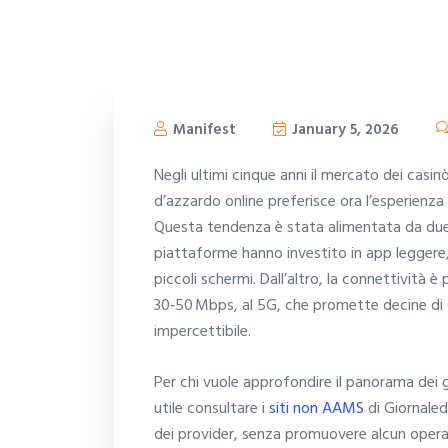
Manifest
January 5, 2026
Negli ultimi cinque anni il mercato dei casin
d’azzardo online preferisce ora l’esperienz
Questa tendenza è stata alimentata da due 
piattaforme hanno investito in app leggere,
piccoli schermi. Dall’altro, la connettività 
30‑50 Mbps, al 5G, che promette decine di 
impercettibile.
Per chi vuole approfondire il panorama dei 
utile consultare i
siti non AAMS
di Giornaled
dei provider, senza promuovere alcun operat