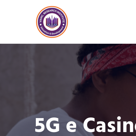
5G e Casin