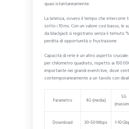
quasi istantaneamente.
La latenza, ovvero il tempo che intercorre tr
sotto i 10 ms. Con un valore così basso, le azi
da blackjack si registrano senza il temuto “
perdita di opportunità o frustrazione.
Capacità di rete è un altro aspetto cruciale: 
per chilometro quadrato, rispetto ai 100 00
importante nei grandi eventi live, dove centi
contemporaneamente a un tavolo con deale
5G
Parametro
4G (media)
(massim
Download
30‑50 Mbps
1‑10 Gb