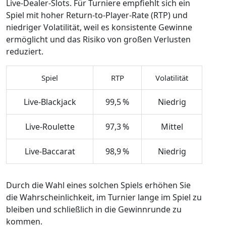
Live‑Dealer‑Slots. Für Turniere empfiehlt sich ein
Spiel mit hoher Return‑to‑Player‑Rate (RTP) und
niedriger Volatilität, weil es konsistente Gewinne
ermöglicht und das Risiko von großen Verlusten
reduziert.
Spiel
RTP
Volatilität
Live‑Blackjack
99,5 %
Niedrig
Live‑Roulette
97,3 %
Mittel
Live‑Baccarat
98,9 %
Niedrig
Durch die Wahl eines solchen Spiels erhöhen Sie
die Wahrscheinlichkeit, im Turnier lange im Spiel zu
bleiben und schließlich in die Gewinnrunde zu
kommen.