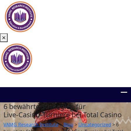
6 bewährte Strategien für
Live‑Casino‑Turniere bei Total Casino
VAMG Research Institute
>
Blog
>
Uncategorized
>
6