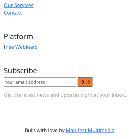
Our Services
Contact
Platform
Free Webinars
Subscribe
Get the latest news and updates right at your inbox.
Built with love by
Manifest Multimedia