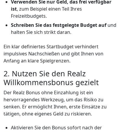
Verwenden Sie nur Geld, das frei verfügbar
ist
, zum Beispiel einen Teil Ihres
Freizeitbudgets.
Schreiben Sie das festgelegte Budget auf
und
halten Sie sich strikt daran.
Ein klar definiertes Startbudget verhindert
impulsives Nachschießen und gibt Ihnen von
Anfang an klare Spielgrenzen.
2. Nutzen Sie den Realz
Willkommensbonus gezielt
Der Realz Bonus ohne Einzahlung ist ein
hervorragendes Werkzeug, um das Risiko zu
senken. Er ermöglicht Ihnen, erste Einsätze zu
tätigen, ohne eigenes Geld zu riskieren.
Aktivieren Sie den Bonus sofort nach der