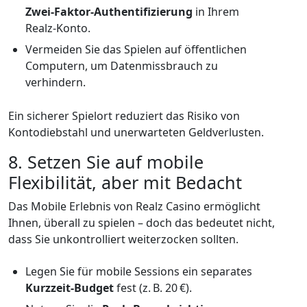
Zwei‑Faktor‑Authentifizierung
in Ihrem
Realz‑Konto.
Vermeiden Sie das Spielen auf öffentlichen
Computern, um Datenmissbrauch zu
verhindern.
Ein sicherer Spielort reduziert das Risiko von
Kontodiebstahl und unerwarteten Geldverlusten.
8. Setzen Sie auf mobile
Flexibilität, aber mit Bedacht
Das Mobile Erlebnis von Realz Casino ermöglicht
Ihnen, überall zu spielen – doch das bedeutet nicht,
dass Sie unkontrolliert weiterzocken sollten.
Legen Sie für mobile Sessions ein separates
Kurzzeit‑Budget
fest (z. B. 20 €).