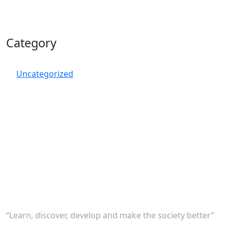
Category
Uncategorized
“Learn, discover, develop and make the society better”