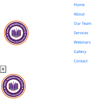
Home
About
Our Team
Services
Webinars
Gallery
Contact