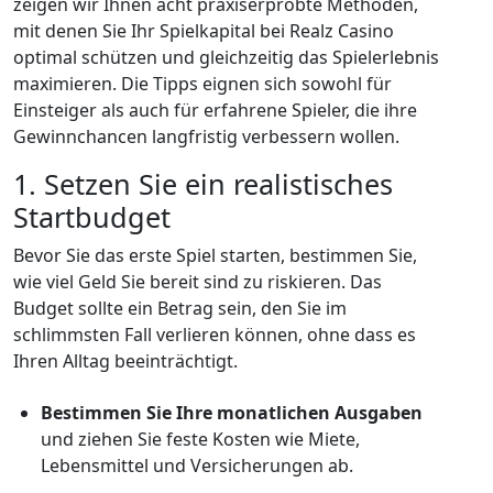
zeigen wir Ihnen acht praxiserprobte Methoden,
mit denen Sie Ihr Spielkapital bei Realz Casino
optimal schützen und gleichzeitig das Spielerlebnis
maximieren. Die Tipps eignen sich sowohl für
Einsteiger als auch für erfahrene Spieler, die ihre
Gewinnchancen langfristig verbessern wollen.
1. Setzen Sie ein realistisches
Startbudget
Bevor Sie das erste Spiel starten, bestimmen Sie,
wie viel Geld Sie bereit sind zu riskieren. Das
Budget sollte ein Betrag sein, den Sie im
schlimmsten Fall verlieren können, ohne dass es
Ihren Alltag beeinträchtigt.
Bestimmen Sie Ihre monatlichen Ausgaben
und ziehen Sie feste Kosten wie Miete,
Lebensmittel und Versicherungen ab.