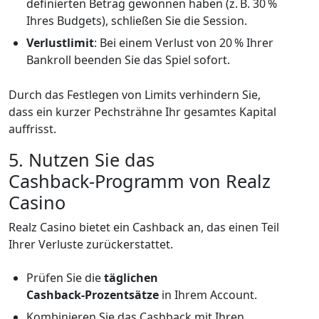
definierten Betrag gewonnen haben (z. B. 30 %
Ihres Budgets), schließen Sie die Session.
Verlustlimit
: Bei einem Verlust von 20 % Ihrer
Bankroll beenden Sie das Spiel sofort.
Durch das Festlegen von Limits verhindern Sie,
dass ein kurzer Pechsträhne Ihr gesamtes Kapital
auffrisst.
5. Nutzen Sie das
Cashback‑Programm von Realz
Casino
Realz Casino bietet ein Cashback an, das einen Teil
Ihrer Verluste zurückerstattet.
Prüfen Sie die
täglichen
Cashback‑Prozentsätze
in Ihrem Account.
Kombinieren Sie das Cashback mit Ihren