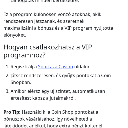
támogatás minden kérdésedre.
Ez a program különösen vonzó azoknak, akik
rendszeresen játszanak, és szeretnék
maximalizálni a bónusz és a VIP program nyújtotta
előnyöket.
Hogyan csatlakozhatsz a VIP
programhoz?
Regisztrálj a
Sportaza Casino
oldalon.
Játssz rendszeresen, és gyűjts pontokat a Coin
Shopban.
Amikor elérsz egy új szintet, automatikusan
értesítést kapsz a jutalmakról.
Pro Tip:
Használd ki a Coin Shop pontokat a
bónuszok vásárlásához, így növelheted a
játékidődet anélkül, hogy extra pénzt költenél.