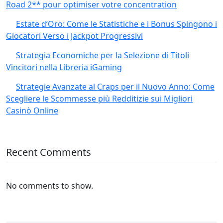
Road 2** pour optimiser votre concentration
Estate d’Oro: Come le Statistiche e i Bonus Spingono i
Giocatori Verso i Jackpot Progressivi
Strategia Economiche per la Selezione di Titoli
Vincitori nella Libreria iGaming
Strategie Avanzate al Craps per il Nuovo Anno: Come
Scegliere le Scommesse più Redditizie sui Migliori
Casinò Online
Recent Comments
No comments to show.