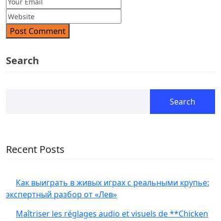
Post Comment
Search
Search
Recent Posts
Как выиграть в живых играх с реальными крупье:
экспертный разбор от «Лев»
Maîtriser les réglages audio et visuels de **Chicken