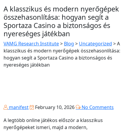
A klasszikus és modern nyerőgépek
összehasonlítása: hogyan segít a
Sportaza Casino a biztonságos és
nyereséges játékban
VAMG Research Institute
>
Blog
>
Uncategorized
>
A
klasszikus és modern nyerőgépek összehasonlítása:
hogyan segít a Sportaza Casino a biztonságos és
nyereséges játékban
manifest
February 10, 2026
No Comments
A legtöbb online játékos először a klasszikus
nyerőgépeket ismeri, majd a modern,