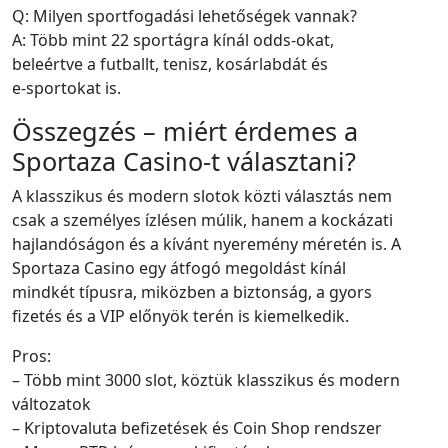
Q: Milyen sportfogadási lehetőségek vannak?
A: Több mint 22 sportágra kínál odds‑okat,
beleértve a futballt, tenisz, kosárlabdát és
e‑sportokat is.
Összegzés – miért érdemes a
Sportaza Casino-t választani?
A klasszikus és modern slotok közti választás nem
csak a személyes ízlésen múlik, hanem a kockázati
hajlandóságon és a kívánt nyeremény méretén is. A
Sportaza Casino egy átfogó megoldást kínál
mindkét típusra, miközben a biztonság, a gyors
fizetés és a VIP előnyök terén is kiemelkedik.
Pros:
– Több mint 3000 slot, köztük klasszikus és modern
változatok
– Kriptovaluta befizetések és Coin Shop rendszer