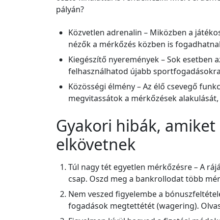
pályán?
Közvetlen adrenalin – Miközben a játékos
nézők a mérkőzés közben is fogadhatnak
Kiegészítő nyeremények – Sok esetben az
felhasználhatod újabb sportfogadásokra
Közösségi élmény – Az élő csevegő funkc
megvitassátok a mérkőzések alakulását, 
Gyakori hibák, amike
elkövetnek
Túl nagy tét egyetlen mérkőzésre – A ráj
csap. Oszd meg a bankrollodat több mér
Nem veszed figyelembe a bónuszfeltétel
fogadások megtettétét (wagering). Olvasd