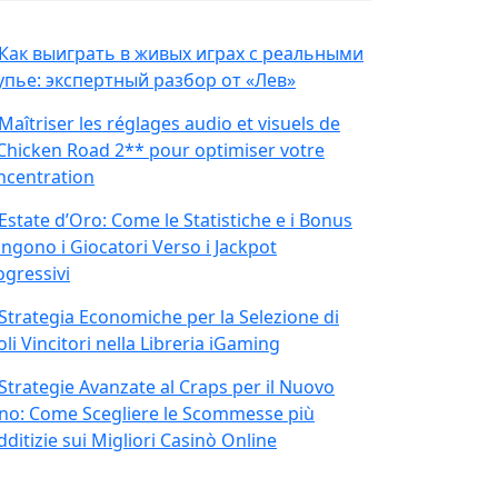
Как выиграть в живых играх с реальными
упье: экспертный разбор от «Лев»
Maîtriser les réglages audio et visuels de
Chicken Road 2** pour optimiser votre
ncentration
Estate d’Oro: Come le Statistiche e i Bonus
ingono i Giocatori Verso i Jackpot
ogressivi
Strategia Economiche per la Selezione di
oli Vincitori nella Libreria iGaming
Strategie Avanzate al Craps per il Nuovo
no: Come Scegliere le Scommesse più
ditizie sui Migliori Casinò Online