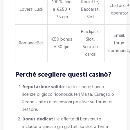
100 % fino
Roulette,
Chatbot +
Lovers’ Luck
a €250 +
Baccarat,
operator
75 giri
Slot
Blackjack,
Email,
€50 bonus
Slot,
RomanceBet
forum
+ 30 giri
Scratch
communit
cards
Perché scegliere questi casinò?
Reputazione solida
: tutti i cinque hanno
licenze di gioco riconosciute (Malta, Curaçao o
Regno Unito) e recensioni positive su forum di
settore.
Bonus dedicati
: le offerte di benvenuto
includono spesso giri gratuiti su slot a tema