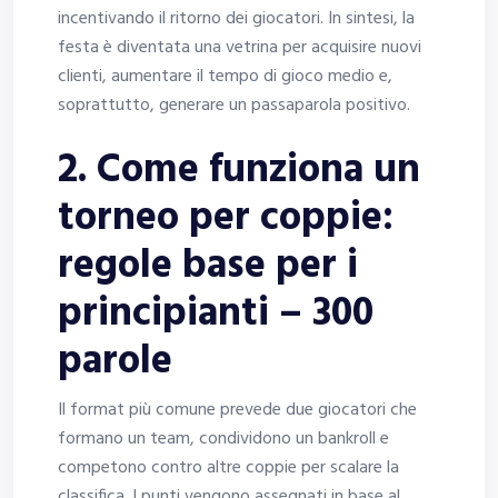
incentivando il ritorno dei giocatori. In sintesi, la
festa è diventata una vetrina per acquisire nuovi
clienti, aumentare il tempo di gioco medio e,
soprattutto, generare un passaparola positivo.
2. Come funziona un
torneo per coppie:
regole base per i
principianti – 300
parole
Il format più comune prevede due giocatori che
formano un team, condividono un bankroll e
competono contro altre coppie per scalare la
classifica. I punti vengono assegnati in base al