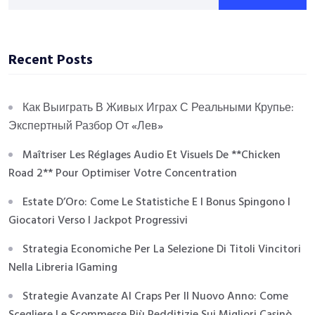
Recent Posts
Как Выиграть В Живых Играх С Реальными Крупье:
Экспертный Разбор От «Лев»
Maîtriser Les Réglages Audio Et Visuels De **Chicken
Road 2** Pour Optimiser Votre Concentration
Estate D’Oro: Come Le Statistiche E I Bonus Spingono I
Giocatori Verso I Jackpot Progressivi
Strategia Economiche Per La Selezione Di Titoli Vincitori
Nella Libreria IGaming
Strategie Avanzate Al Craps Per Il Nuovo Anno: Come