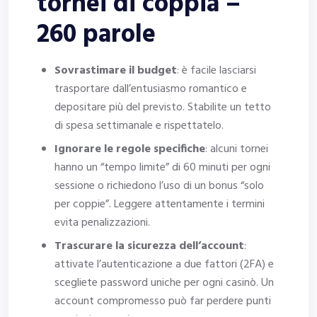
tornei di coppia –
260 parole
Sovrastimare il budget
: è facile lasciarsi
trasportare dall’entusiasmo romantico e
depositare più del previsto. Stabilite un tetto
di spesa settimanale e rispettatelo.
Ignorare le regole specifiche
: alcuni tornei
hanno un “tempo limite” di 60 minuti per ogni
sessione o richiedono l’uso di un bonus “solo
per coppie”. Leggere attentamente i termini
evita penalizzazioni.
Trascurare la sicurezza dell’account
:
attivate l’autenticazione a due fattori (2FA) e
scegliete password uniche per ogni casinò. Un
account compromesso può far perdere punti