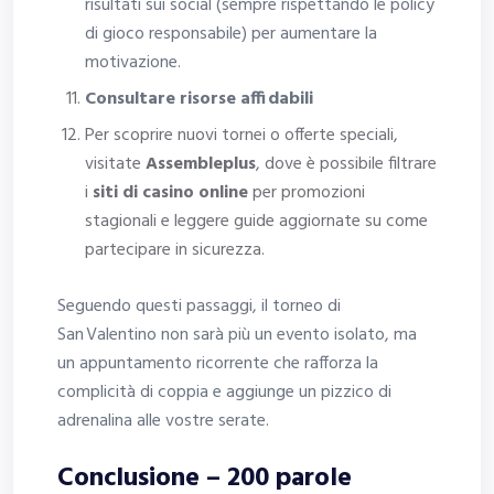
risultati sui social (sempre rispettando le policy
di gioco responsabile) per aumentare la
motivazione.
Consultare risorse affidabili
Per scoprire nuovi tornei o offerte speciali,
visitate
Assembleplus
, dove è possibile filtrare
i
siti di casino online
per promozioni
stagionali e leggere guide aggiornate su come
partecipare in sicurezza.
Seguendo questi passaggi, il torneo di
San Valentino non sarà più un evento isolato, ma
un appuntamento ricorrente che rafforza la
complicità di coppia e aggiunge un pizzico di
adrenalina alle vostre serate.
Conclusione – 200 parole