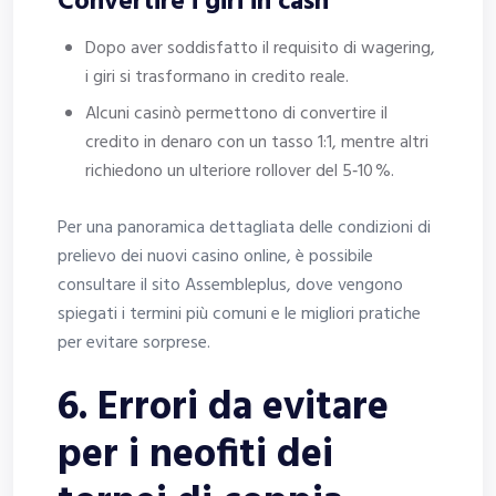
Convertire i giri in cash
Dopo aver soddisfatto il requisito di wagering,
i giri si trasformano in credito reale.
Alcuni casinò permettono di convertire il
credito in denaro con un tasso 1:1, mentre altri
richiedono un ulteriore rollover del 5‑10 %.
Per una panoramica dettagliata delle condizioni di
prelievo dei nuovi casino online, è possibile
consultare il sito Assembleplus, dove vengono
spiegati i termini più comuni e le migliori pratiche
per evitare sorprese.
6. Errori da evitare
per i neofiti dei