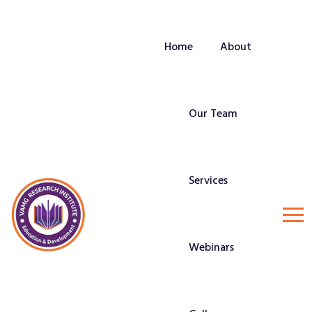
Home
About
Our Team
Services
Webinars