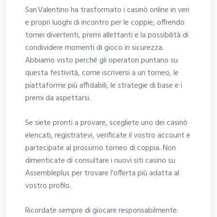
San Valentino ha trasformato i casinò online in veri
e propri luoghi di incontro per le coppie, offrendo
tornei divertenti, premi allettanti e la possibilità di
condividere momenti di gioco in sicurezza.
Abbiamo visto perché gli operatori puntano su
questa festività, come iscriversi a un torneo, le
piattaforme più affidabili, le strategie di base e i
premi da aspettarsi.
Se siete pronti a provare, scegliete uno dei casinò
elencati, registratevi, verificate il vostro account e
partecipate al prossimo torneo di coppia. Non
dimenticate di consultare i nuovi siti casino su
Assembleplus per trovare l’offerta più adatta al
vostro profilo.
Ricordate sempre di giocare responsabilmente: