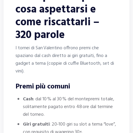
cosa aspettarsi e
come riscattarli –
320 parole
I tornei di San Valentino offrono premi che
spaziano dal cash diretto ai giri gratuiti, fino a
gadget a tema (coppie di cuffie Bluetooth, set di
vini).
Premi più comuni
Cash
: dal 10 % al 30 % del montepremi totale,
solitamente pagato entro 48 ore dal termine
del torneo.
Giri gratuiti
: 20‑100 giri su slot a tema “love”,
con requisito di wagering 30×.