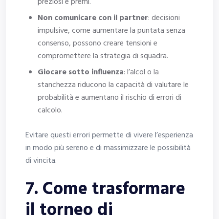
preziosi e premi.
Non comunicare con il partner
: decisioni
impulsive, come aumentare la puntata senza
consenso, possono creare tensioni e
compromettere la strategia di squadra.
Giocare sotto influenza
: l’alcol o la
stanchezza riducono la capacità di valutare le
probabilità e aumentano il rischio di errori di
calcolo.
Evitare questi errori permette di vivere l’esperienza
in modo più sereno e di massimizzare le possibilità
di vincita.
7. Come trasformare
il torneo di