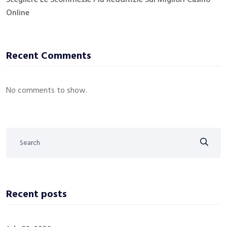
Scegliere Le Scommesse Più Redditizie Sui Migliori Casinò
Online
Recent Comments
No comments to show.
Recent posts