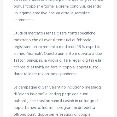
bonus “coppia” e tornei a premi condivisi, creando
un legame emotivo che va oltre la semplice
scommessa.
Studi di mercato (senza citare fonti specifiche)
mostrano che gli eventi tematici di febbraio
registrano un incremento medio del 18 % rispetto
ai mesi “normali”. Questo aumento è dovuto a due
fattori principali: la voglia di fare regali digitali e la
ricerca di attività da fare in coppia, soprattutto
durante le restrizioni post‑pandemia.
Le campagne di San Valentino includono messaggi
di “gioco insieme” e landing page con cuori
pulsanti, che trasformano il casinò in un luogo di
appuntamento. Inoltre, i programmi di fedeltà
offrono punti doppi per le sessioni di coppia,