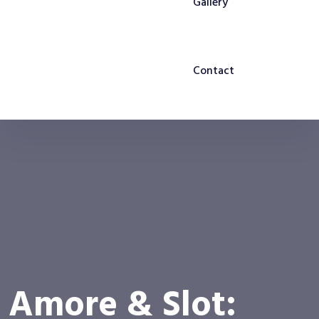
Gallery
Contact
Amore & Slot: