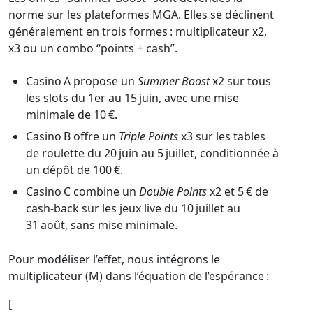
norme sur les plateformes MGA. Elles se déclinent
généralement en trois formes : multiplicateur x2,
x3 ou un combo “points + cash”.
Casino A propose un
Summer Boost
x2 sur tous
les slots du 1er au 15 juin, avec une mise
minimale de 10 €.
Casino B offre un
Triple Points
x3 sur les tables
de roulette du 20 juin au 5 juillet, conditionnée à
un dépôt de 100 €.
Casino C combine un
Double Points
x2 et 5 € de
cash-back sur les jeux live du 10 juillet au
31 août, sans mise minimale.
Pour modéliser l’effet, nous intégrons le
multiplicateur (M) dans l’équation de l’espérance :
[