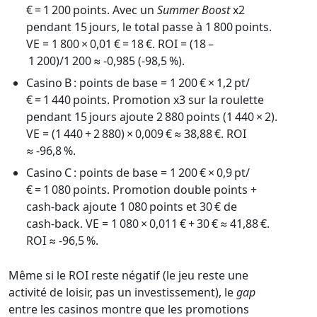
€ = 1 200 points. Avec un
Summer Boost
x2
pendant 15 jours, le total passe à 1 800 points.
VE = 1 800 × 0,01 € = 18 €. ROI = (18 –
1 200)/1 200 ≈ ‑0,985 (‑98,5 %).
Casino B : points de base = 1 200 € × 1,2 pt/
€ = 1 440 points. Promotion x3 sur la roulette
pendant 15 jours ajoute 2 880 points (1 440 × 2).
VE = (1 440 + 2 880) × 0,009 € ≈ 38,88 €. ROI
≈ ‑96,8 %.
Casino C : points de base = 1 200 € × 0,9 pt/
€ = 1 080 points. Promotion double points +
cash‑back ajoute 1 080 points et 30 € de
cash‑back. VE = 1 080 × 0,011 € + 30 € ≈ 41,88 €.
ROI ≈ ‑96,5 %.
Même si le ROI reste négatif (le jeu reste une
activité de loisir, pas un investissement), le
gap
entre les casinos montre que les promotions