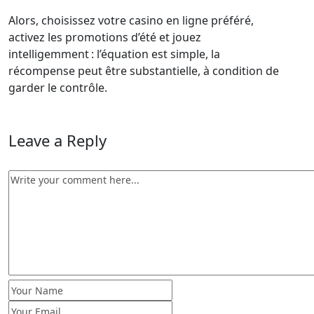
Alors, choisissez votre casino en ligne préféré,
activez les promotions d’été et jouez
intelligemment : l’équation est simple, la
récompense peut être substantielle, à condition de
garder le contrôle.
Leave a Reply