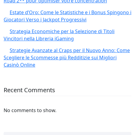
Road 2** pour optimiser votre concentration
Estate d’Oro: Come le Statistiche e i Bonus Spingono i
Giocatori Verso i Jackpot Progressivi
Strategia Economiche per la Selezione di Titoli
Vincitori nella Libreria iGaming
Strategie Avanzate al Craps per il Nuovo Anno: Come
Scegliere le Scommesse più Redditizie sui Migliori
Casinò Online
Recent Comments
No comments to show.