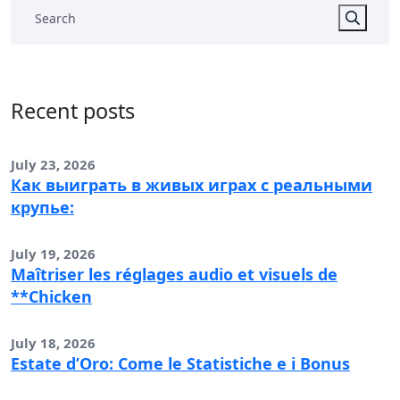
Recent posts
July 23, 2026
Как выиграть в живых играх с реальными
крупье:
July 19, 2026
Maîtriser les réglages audio et visuels de
**Chicken
July 18, 2026
Estate d’Oro: Come le Statistiche e i Bonus