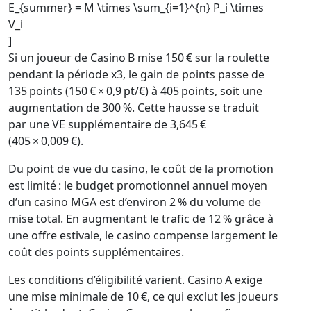
E_{summer} = M \times \sum_{i=1}^{n} P_i \times
V_i
]
Si un joueur de Casino B mise 150 € sur la roulette
pendant la période x3, le gain de points passe de
135 points (150 € × 0,9 pt/€) à 405 points, soit une
augmentation de 300 %. Cette hausse se traduit
par une VE supplémentaire de 3,645 €
(405 × 0,009 €).
Du point de vue du casino, le coût de la promotion
est limité : le budget promotionnel annuel moyen
d’un casino MGA est d’environ 2 % du volume de
mise total. En augmentant le trafic de 12 % grâce à
une offre estivale, le casino compense largement le
coût des points supplémentaires.
Les conditions d’éligibilité varient. Casino A exige
une mise minimale de 10 €, ce qui exclut les joueurs