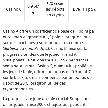
+20 % sur
0,9 pt/
Casino C
les dépôts
Live : 1,1 pt/€
€
en crypto
Casino A offre un coefficient de base de 1 point par
euro, mais augmente à 1,2 points lorsqu’on joue
sur des machines à sous populaires comme
Starburst
ou
Gonzo’s Quest
. Casino B mise sur la
progressivité : dès que le joueur franchit
5 000 points, le taux passe à 1,5 pt/€ pendant la
semaine suivante. Casino C, quant à lui, privilégie
les jeux de table, offrant un bonus de 0,9 point/€
sur le blackjack mais compense par un bonus de
dépôt de 20 % lorsqu’on utilise des
cryptomonnaies.
La progressivité joue un rôle crucial. Supposons
qu’un joueur mise 200 € chaque jour pendant