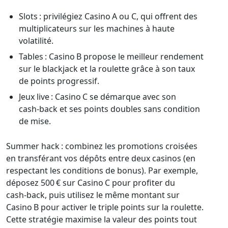
Slots : privilégiez Casino A ou C, qui offrent des
multiplicateurs sur les machines à haute
volatilité.
Tables : Casino B propose le meilleur rendement
sur le blackjack et la roulette grâce à son taux
de points progressif.
Jeux live : Casino C se démarque avec son
cash‑back et ses points doubles sans condition
de mise.
Summer hack : combinez les promotions croisées
en transférant vos dépôts entre deux casinos (en
respectant les conditions de bonus). Par exemple,
déposez 500 € sur Casino C pour profiter du
cash‑back, puis utilisez le même montant sur
Casino B pour activer le triple points sur la roulette.
Cette stratégie maximise la valeur des points tout