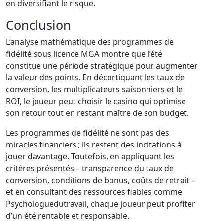
en diversifiant le risque.
Conclusion
L’analyse mathématique des programmes de
fidélité sous licence MGA montre que l’été
constitue une période stratégique pour augmenter
la valeur des points. En décortiquant les taux de
conversion, les multiplicateurs saisonniers et le
ROI, le joueur peut choisir le casino qui optimise
son retour tout en restant maître de son budget.
Les programmes de fidélité ne sont pas des
miracles financiers ; ils restent des incitations à
jouer davantage. Toutefois, en appliquant les
critères présentés – transparence du taux de
conversion, conditions de bonus, coûts de retrait –
et en consultant des ressources fiables comme
Psychologuedutravail, chaque joueur peut profiter
d’un été rentable et responsable.