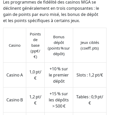
Les programmes de fidélité des casinos MGA se
déclinent généralement en trois composantes : le
gain de points par euro misé, les bonus de dépôt
et les points spécifiques à certains jeux.
Points
Bonus
de
dépôt
Jeux ciblés
Casino
base
(points % sur
(coeff. pts)
(pp€/
dépôt)
€)
+10 % sur
1,0 pt/
Casino A
le premier
Slots : 1,2 pt/€
€
dépôt
+15 % sur
1,2 pt/
Tables : 0,9 pt/
Casino B
les dépôts
€
€
> 500 €