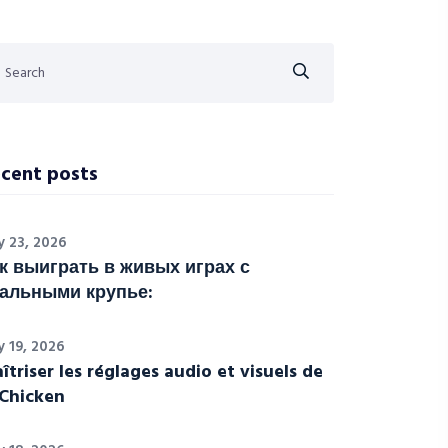
cent posts
y 23, 2026
к выиграть в живых играх с
альными крупье:
y 19, 2026
îtriser les réglages audio et visuels de
Chicken