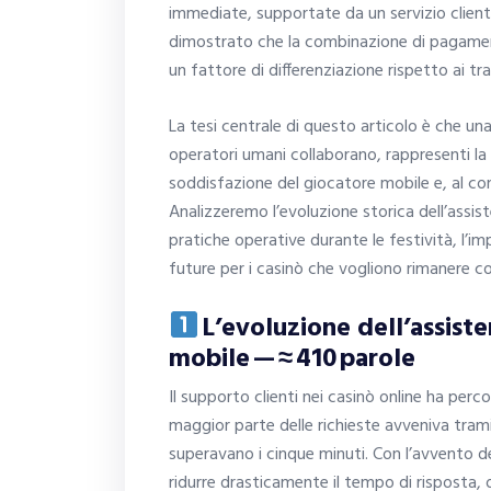
immediate, supportate da un servizio clien
dimostrato che la combinazione di pagament
un fattore di differenziazione rispetto ai tra
La tesi centrale di questo articolo è che una “
operatori umani collaborano, rappresenti la r
soddisfazione del giocatore mobile e, al co
Analizzeremo l’evoluzione storica dell’assist
pratiche operative durante le festività, l’i
future per i casinò che vogliono rimanere co
L’evoluzione dell’assiste
mobile — ≈ 410 parole
Il supporto clienti nei casinò online ha perc
maggior parte delle richieste avveniva tram
superavano i cinque minuti. Con l’avvento d
ridurre drasticamente il tempo di risposta, 