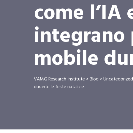
come l’IA 
integrano 
mobile dur
VAMG Research Institute
>
Blog
>
Uncategorized
durante le feste natalizie