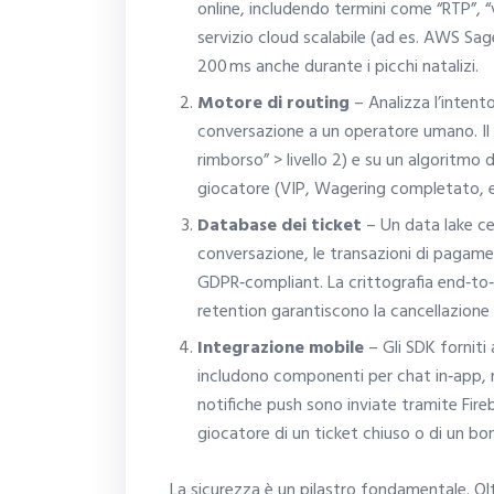
online, includendo termini come “RTP”, “vo
servizio cloud scalabile (ad es. AWS Sag
200 ms anche durante i picchi natalizi.
Motore di routing
– Analizza l’intento
conversazione a un operatore umano. Il r
rimborso” > livello 2) e su un algoritmo d
giocatore (VIP, Wagering completato, e
Database dei ticket
– Un data lake ce
conversazione, le transazioni di pagamen
GDPR‑compliant. La crittografia end‑to‑e
retention garantiscono la cancellazione 
Integrazione mobile
– Gli SDK forniti
includono componenti per chat in‑app, n
notifiche push sono inviate tramite Fir
giocatore di un ticket chiuso o di un bo
La sicurezza è un pilastro fondamentale. Oltr