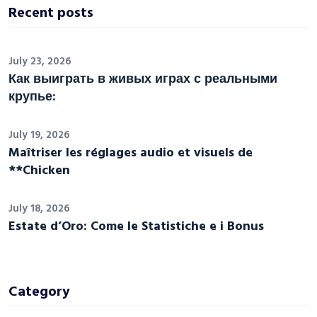
Recent posts
July 23, 2026
Как выиграть в живых играх с реальными
крупье:
July 19, 2026
Maîtriser les réglages audio et visuels de
**Chicken
July 18, 2026
Estate d’Oro: Come le Statistiche e i Bonus
Category