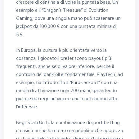
crescere di centinaia di volte la puntata base. Un
esempio è il “Dragon’s Treasure” di Evolution
Gaming, dove una singola mano può scatenare un
jackpot da 100 000 € con una puntata minima di
5 €.
In Europa, la cultura è più orientata verso la
costanza. I giocatori preferiscono payout più
frequenti, anche se di valore inferiore, perché il
controllo del bankroll è fondamentale. Playtech, ad
esempio, ha introdotto il “Euro‑Jackpot” con una
media di attivazione ogni 200 mani, garantendo
piccole ma regolari vincite che mantengono alto
l’interesse.
Negli Stati Uniti, la combinazione di sport betting
e casinò online ha creato un pubblico che apprezza