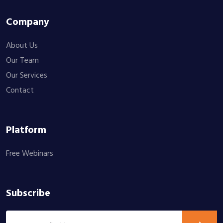
Company
About Us
Our Team
Our Services
Contact
Platform
Free Webinars
Subscribe