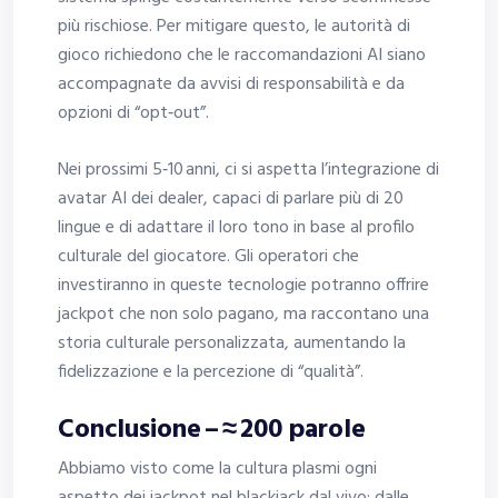
più rischiose. Per mitigare questo, le autorità di
gioco richiedono che le raccomandazioni AI siano
accompagnate da avvisi di responsabilità e da
opzioni di “opt‑out”.
Nei prossimi 5‑10 anni, ci si aspetta l’integrazione di
avatar AI dei dealer, capaci di parlare più di 20
lingue e di adattare il loro tono in base al profilo
culturale del giocatore. Gli operatori che
investiranno in queste tecnologie potranno offrire
jackpot che non solo pagano, ma raccontano una
storia culturale personalizzata, aumentando la
fidelizzazione e la percezione di “qualità”.
Conclusione – ≈ 200 parole
Abbiamo visto come la cultura plasmi ogni