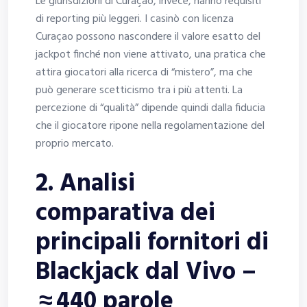
Le giurisdizioni di Curaçao, invece, hanno requisiti
di reporting più leggeri. I casinò con licenza
Curaçao possono nascondere il valore esatto del
jackpot finché non viene attivato, una pratica che
attira giocatori alla ricerca di “mistero”, ma che
può generare scetticismo tra i più attenti. La
percezione di “qualità” dipende quindi dalla fiducia
che il giocatore ripone nella regolamentazione del
proprio mercato.
2. Analisi
comparativa dei
principali fornitori di
Blackjack dal Vivo –
≈ 440 parole