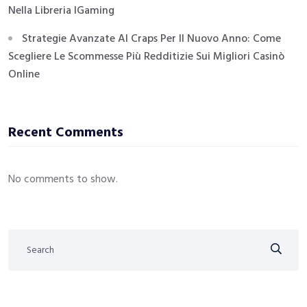
Nella Libreria IGaming
Strategie Avanzate Al Craps Per Il Nuovo Anno: Come
Scegliere Le Scommesse Più Redditizie Sui Migliori Casinò
Online
Recent Comments
No comments to show.