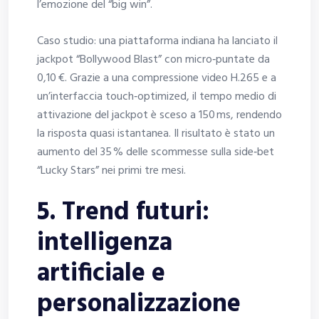
l’emozione del “big win”.
Caso studio: una piattaforma indiana ha lanciato il
jackpot “Bollywood Blast” con micro‑puntate da
0,10 €. Grazie a una compressione video H.265 e a
un’interfaccia touch‑optimized, il tempo medio di
attivazione del jackpot è sceso a 150 ms, rendendo
la risposta quasi istantanea. Il risultato è stato un
aumento del 35 % delle scommesse sulla side‑bet
“Lucky Stars” nei primi tre mesi.
5. Trend futuri:
intelligenza
artificiale e
personalizzazione