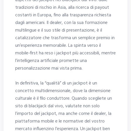
aspetto dei jackpot nel blackjack dal vivo: dalle
tradizioni di rischio in Asia, alla ricerca di payout
costanti in Europa, fino alla trasparenza richiesta
dagli americani. Il dealer, con la sua formazione
multilingue e il suo stile di presentazione, è il
catalizzatore che trasforma un semplice premio in
un’esperienza memorabile. La spinta verso il
mobile‑first ha reso i jackpot più accessibili, mentre
l’intelligenza artificiale promette una
personalizzazione mai vista prima.
In definitiva, la “qualità” di un jackpot è un
concetto multidimensionale, dove la dimensione
culturale è il filo conduttore. Quando scegliete un
sito di blackjack dal vivo, valutate non solo
l’importo del jackpot, ma anche come il dealer, la
piattaforma mobile e le normative del vostro
mercato influenzino l’esperienza. Un jackpot ben