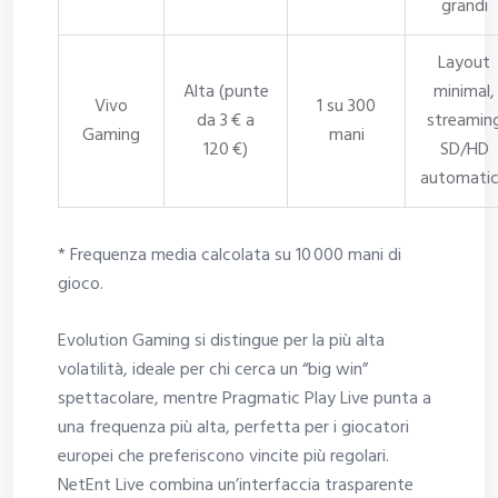
grandi
Layout
Alta (punte
minimal,
Vivo
1 su 300
da 3 € a
streamin
Gaming
mani
120 €)
SD/HD
automati
* Frequenza media calcolata su 10 000 mani di
gioco.
Evolution Gaming si distingue per la più alta
volatilità, ideale per chi cerca un “big win”
spettacolare, mentre Pragmatic Play Live punta a
una frequenza più alta, perfetta per i giocatori
europei che preferiscono vincite più regolari.
NetEnt Live combina un’interfaccia trasparente