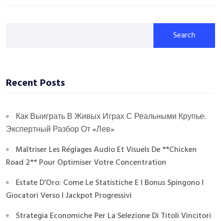
Search
Recent Posts
Как Выиграть В Живых Играх С Реальными Крупье:
Экспертный Разбор От «Лев»
Maîtriser Les Réglages Audio Et Visuels De **Chicken
Road 2** Pour Optimiser Votre Concentration
Estate D’Oro: Come Le Statistiche E I Bonus Spingono I
Giocatori Verso I Jackpot Progressivi
Strategia Economiche Per La Selezione Di Titoli Vincitori