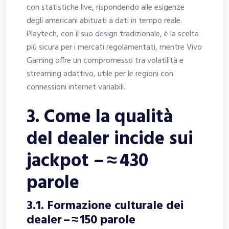
con statistiche live, rispondendo alle esigenze
degli americani abituati a dati in tempo reale.
Playtech, con il suo design tradizionale, è la scelta
più sicura per i mercati regolamentati, mentre Vivo
Gaming offre un compromesso tra volatilità e
streaming adattivo, utile per le regioni con
connessioni internet variabili.
3. Come la qualità
del dealer incide sui
jackpot – ≈ 430
parole
3.1. Formazione culturale dei
dealer – ≈ 150 parole