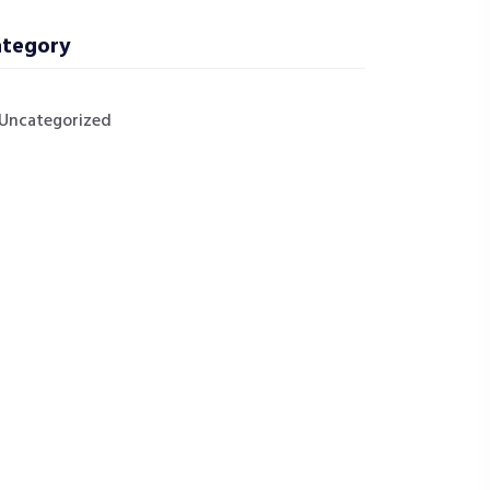
tegory
Uncategorized