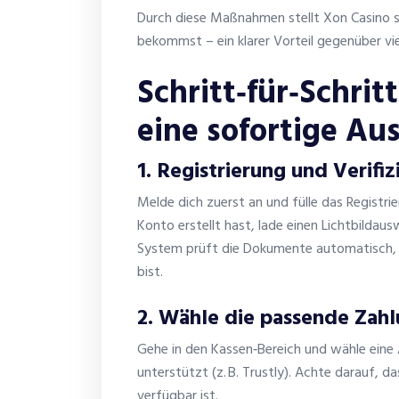
Durch diese Maßnahmen stellt Xon Casino si
bekommst – ein klarer Vorteil gegenüber vi
Schritt‑für‑Schritt
eine sofortige Au
1. Registrierung und Verifi
Melde dich zuerst an und fülle das Registri
Konto erstellt hast, lade einen Lichtbilda
System prüft die Dokumente automatisch, so
bist.
2. Wähle die passende Za
Gehe in den Kassen‑Bereich und wähle ein
unterstützt (z. B. Trustly). Achte darauf,
verfügbar ist.