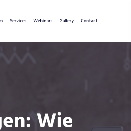
am
Services
Webinars
Gallery
Contact
gen: Wie