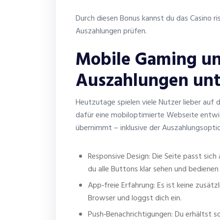
Durch diesen Bonus kannst du das Casino risi
Auszahlungen prüfen.
Mobile Gaming un
Auszahlungen un
Heutzutage spielen viele Nutzer lieber auf
dafür eine mobiloptimierte Webseite entwic
übernimmt – inklusive der Auszahlungsopti
Responsive Design: Die Seite passt sich
du alle Buttons klar sehen und bedienen
App‑freie Erfahrung: Es ist keine zusätz
Browser und loggst dich ein.
Push‑Benachrichtigungen: Du erhältst s