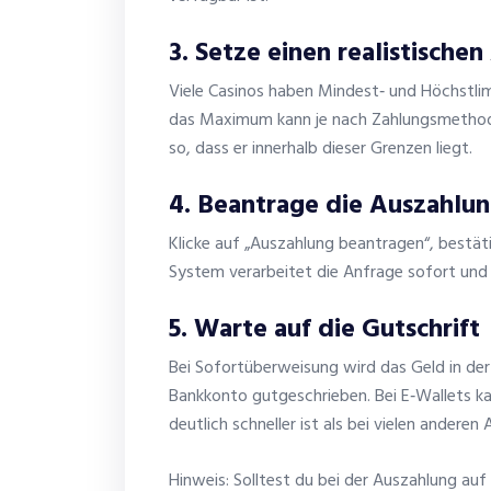
3. Setze einen realistische
Viele Casinos haben Mindest‑ und Höchstlimi
das Maximum kann je nach Zahlungsmethode
so, dass er innerhalb dieser Grenzen liegt.
4. Beantrage die Auszahlu
Klicke auf „Auszahlung beantragen“, bestä
System verarbeitet die Anfrage sofort und 
5. Warte auf die Gutschrift
Bei Sofortüberweisung wird das Geld in der
Bankkonto gutgeschrieben. Bei E‑Wallets k
deutlich schneller ist als bei vielen anderen 
Hinweis: Solltest du bei der Auszahlung auf