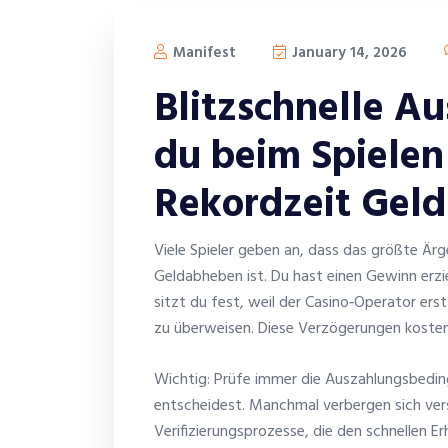
Manifest
January 14, 2026
Blitzschnelle A
du beim Spielen
Rekordzeit Gel
Viele Spieler geben an, dass das größte Ärg
Geldabheben ist. Du hast einen Gewinn erzie
sitzt du fest, weil der Casino‑Operator e
zu überweisen. Diese Verzögerungen kosten 
Wichtig: Prüfe immer die Auszahlungsbeding
entscheidest. Manchmal verbergen sich ver
Verifizierungsprozesse, die den schnellen Er