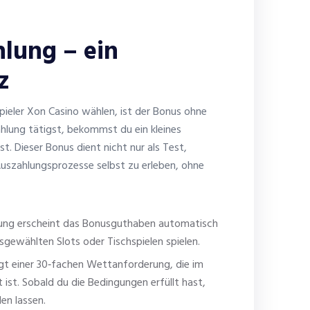
lung – ein
z
pieler Xon Casino wählen, ist der Bonus ohne
ahlung tätigst, bekommst du ein kleines
. Dieser Bonus dient nicht nur als Test,
 Auszahlungsprozesse selbst zu erleben, ohne
erung erscheint das Bonusguthaben automatisch
gewählten Slots oder Tischspielen spielen.
gt einer 30‑fachen Wettanforderung, die im
ist. Sobald du die Bedingungen erfüllt hast,
en lassen.