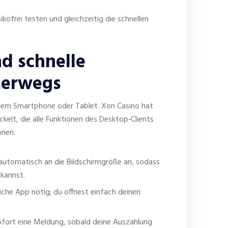
kofrei testen und gleichzeitig die schnellen
d schnelle
terwegs
 dem Smartphone oder Tablet. Xon Casino hat
kelt, die alle Funktionen des Desktop‑Clients
onen.
 automatisch an die Bildschirmgröße an, sodass
 kannst.
liche App nötig; du öffnest einfach deinen
ofort eine Meldung, sobald deine Auszahlung