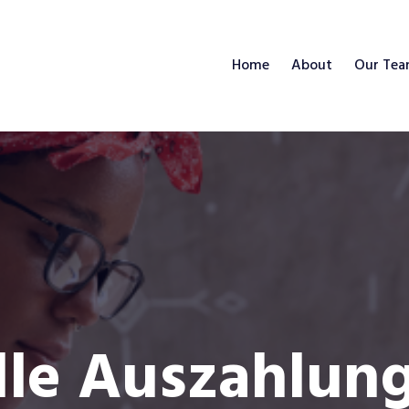
Home
About
Our Te
lle Auszahlun