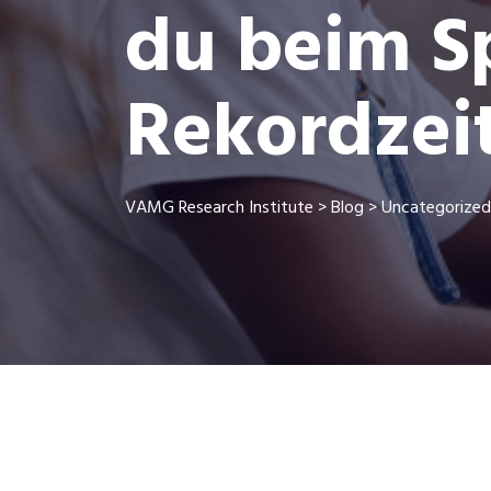
du beim Sp
Rekordzei
VAMG Research Institute
>
Blog
>
Uncategorized