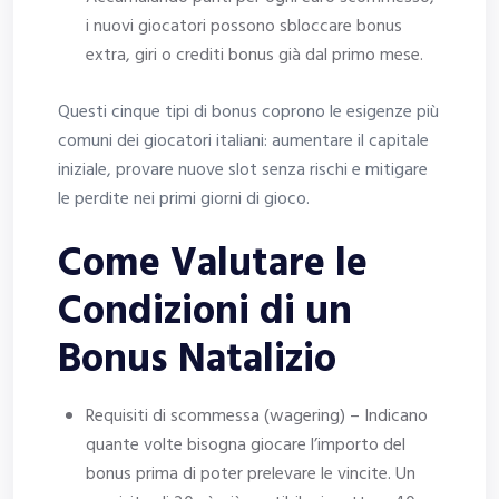
i nuovi giocatori possono sbloccare bonus
extra, giri o crediti bonus già dal primo mese.
Questi cinque tipi di bonus coprono le esigenze più
comuni dei giocatori italiani: aumentare il capitale
iniziale, provare nuove slot senza rischi e mitigare
le perdite nei primi giorni di gioco.
Come Valutare le
Condizioni di un
Bonus Natalizio
Requisiti di scommessa (wagering) – Indicano
quante volte bisogna giocare l’importo del
bonus prima di poter prelevare le vincite. Un