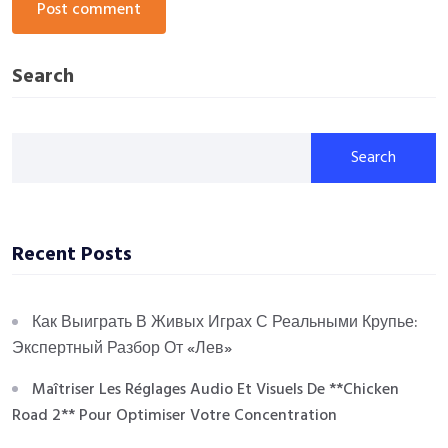
post comment
Search
Search
Recent Posts
Как Выиграть В Живых Играх С Реальными Крупье:
Экспертный Разбор От «Лев»
Maîtriser Les Réglages Audio Et Visuels De **Chicken
Road 2** Pour Optimiser Votre Concentration