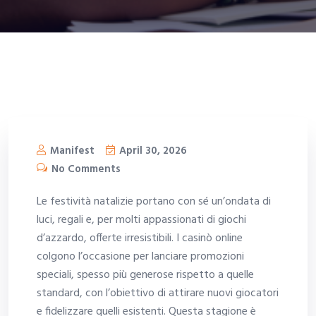
Manifest
April 30, 2026
No Comments
Le festività natalizie portano con sé un’ondata di
luci, regali e, per molti appassionati di giochi
d’azzardo, offerte irresistibili. I casinò online
colgono l’occasione per lanciare promozioni
speciali, spesso più generose rispetto a quelle
standard, con l’obiettivo di attirare nuovi giocatori
e fidelizzare quelli esistenti. Questa stagione è