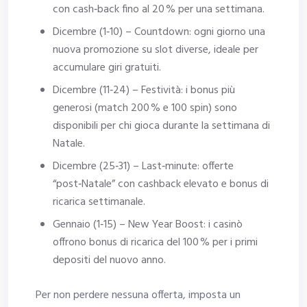
con cash‑back fino al 20 % per una settimana.
Dicembre (1‑10) – Countdown: ogni giorno una
nuova promozione su slot diverse, ideale per
accumulare giri gratuiti.
Dicembre (11‑24) – Festività: i bonus più
generosi (match 200 % e 100 spin) sono
disponibili per chi gioca durante la settimana di
Natale.
Dicembre (25‑31) – Last‑minute: offerte
“post‑Natale” con cashback elevato e bonus di
ricarica settimanale.
Gennaio (1‑15) – New Year Boost: i casinò
offrono bonus di ricarica del 100 % per i primi
depositi del nuovo anno.
Per non perdere nessuna offerta, imposta un