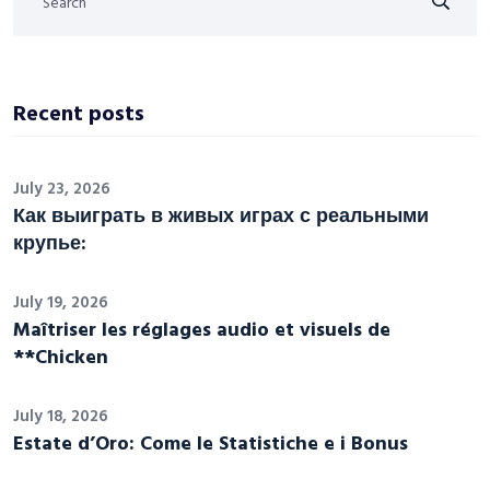
Recent posts
July 23, 2026
Как выиграть в живых играх с реальными
крупье:
July 19, 2026
Maîtriser les réglages audio et visuels de
**Chicken
July 18, 2026
Estate d’Oro: Come le Statistiche e i Bonus