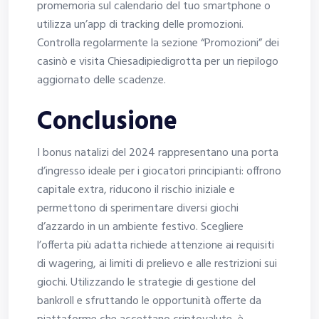
promemoria sul calendario del tuo smartphone o
utilizza un’app di tracking delle promozioni.
Controlla regolarmente la sezione “Promozioni” dei
casinò e visita Chiesadipiedigrotta per un riepilogo
aggiornato delle scadenze.
Conclusione
I bonus natalizi del 2024 rappresentano una porta
d’ingresso ideale per i giocatori principianti: offrono
capitale extra, riducono il rischio iniziale e
permettono di sperimentare diversi giochi
d’azzardo in un ambiente festivo. Scegliere
l’offerta più adatta richiede attenzione ai requisiti
di wagering, ai limiti di prelievo e alle restrizioni sui
giochi. Utilizzando le strategie di gestione del
bankroll e sfruttando le opportunità offerte da