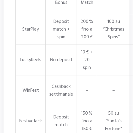
Bonus
Match
Deposit
200 %
100 su
StarPlay
match +
fino a
“Christmas
spin
200 €
Spins”
10 € +
LuckyReels
No deposit
20
–
spin
Cashback
WinFest
–
–
settimanale
150 %
50 su
Deposit
FestiveJack
fino a
“Santa’s
match
150 €
Fortune”