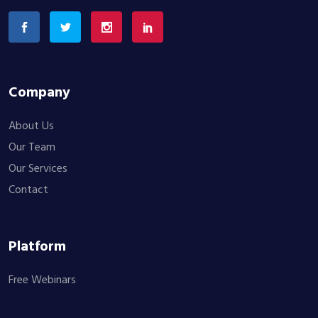
Company
About Us
Our Team
Our Services
Contact
Platform
Free Webinars