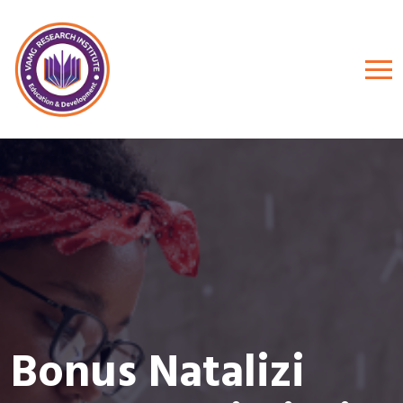
Bonus Natalizi