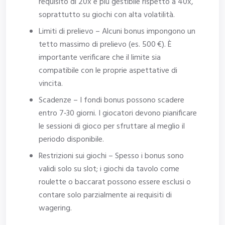
requisito di 20x è più gestibile rispetto a 40x,
soprattutto su giochi con alta volatilità.
Limiti di prelievo – Alcuni bonus impongono un
tetto massimo di prelievo (es. 500 €). È
importante verificare che il limite sia
compatibile con le proprie aspettative di
vincita.
Scadenze – I fondi bonus possono scadere
entro 7‑30 giorni. I giocatori devono pianificare
le sessioni di gioco per sfruttare al meglio il
periodo disponibile.
Restrizioni sui giochi – Spesso i bonus sono
validi solo su slot; i giochi da tavolo come
roulette o baccarat possono essere esclusi o
contare solo parzialmente ai requisiti di
wagering.