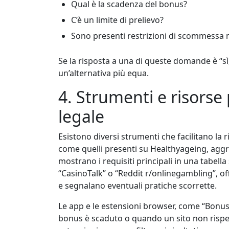
Qual è la scadenza del bonus?
C’è un limite di prelievo?
Sono presenti restrizioni di scommessa
Se la risposta a una di queste domande è “sì
un’alternativa più equa.
4. Strumenti e risorse
legale
Esistono diversi strumenti che facilitano la ri
come quelli presenti su Healthyageing, agg
mostrano i requisiti principali in una tabella
“CasinoTalk” o “Reddit r/onlinegambling”, of
e segnalano eventuali pratiche scorrette.
Le app e le estensioni browser, come “Bonu
bonus è scaduto o quando un sito non rispet