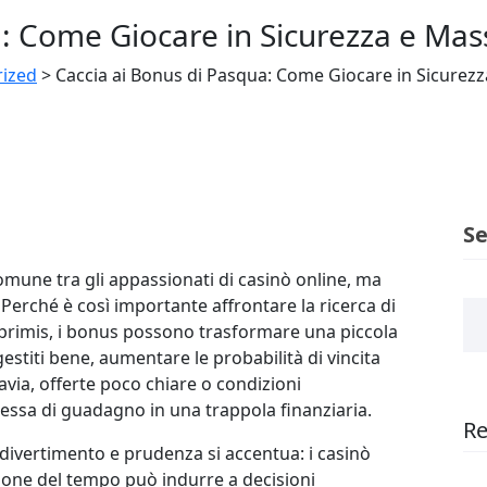
a: Come Giocare in Sicurezza e Mas
ized
>
Caccia ai Bonus di Pasqua: Come Giocare in Sicurez
S
omune tra gli appassionati di casinò online, ma
 Perché è così importante affrontare la ricerca di
n primis, i bonus possono trasformare una piccola
stiti bene, aumentare le probabilità di vincita
tavia, offerte poco chiare o condizioni
ssa di guadagno in una trappola finanziaria.
Re
a divertimento e prudenza si accentua: i casinò
ione del tempo può indurre a decisioni