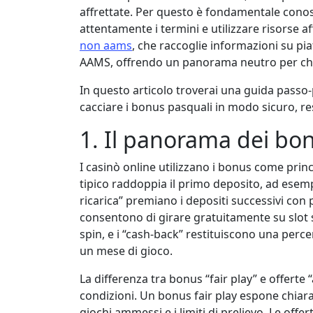
affrettate. Per questo è fondamentale cono
attentamente i termini e utilizzare risorse aff
non aams
, che raccoglie informazioni su pia
AAMS, offrendo un panorama neutro per chi 
In questo articolo troverai una guida passo‑
cacciare i bonus pasquali in modo sicuro, re
1. Il panorama dei bo
I casinò online utilizzano i bonus come pri
tipico raddoppia il primo deposito, ad esemp
ricarica” premiano i depositi successivi con pe
consentono di girare gratuitamente su slot 
spin, e i “cash‑back” restituiscono una perce
un mese di gioco.
La differenza tra bonus “fair play” e offerte 
condizioni. Un bonus fair play espone chiar
giochi ammessi e i limiti di prelievo. Le off