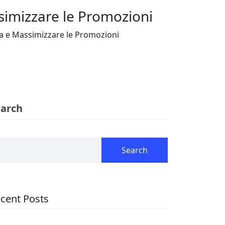
simizzare le Promozioni
za e Massimizzare le Promozioni
earch
Search
cent Posts