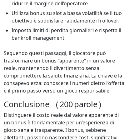
ridurre il margine dell’operatore.
Utilizza bonus su slot a bassa volatilità se il tuo
obiettivo è soddisfare rapidamente il rollover.
Imposta limiti di perdita giornalieri e rispetta il
bankroll management.
Seguendo questi passaggi, il giocatore può
trasformare un bonus “apparente” in un valore
reale, mantenendo il divertimento senza
compromettere la salute finanziaria. La chiave è la
consapevolezza: conoscere i numeri dietro l’offerta
è il primo passo verso un gioco responsabile.
Conclusione – ( 200 parole )
Distinguere il costo reale dal valore apparente di
un bonus è fondamentale per un’esperienza di
gioco sana e trasparente. I bonus, sebbene
allettanti, possono nascondere costi significativi