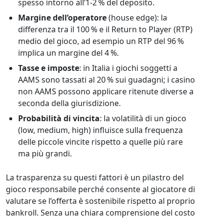
spesso intorno all’1‑2 % del deposito.
Margine dell’operatore
(house edge): la
differenza tra il 100 % e il Return to Player (RTP)
medio del gioco, ad esempio un RTP del 96 %
implica un margine del 4 %.
Tasse e imposte
: in Italia i giochi soggetti a
AAMS sono tassati al 20 % sui guadagni; i casino
non AAMS possono applicare ritenute diverse a
seconda della giurisdizione.
Probabilità di vincita
: la volatilità di un gioco
(low, medium, high) influisce sulla frequenza
delle piccole vincite rispetto a quelle più rare
ma più grandi.
La trasparenza su questi fattori è un pilastro del
gioco responsabile perché consente al giocatore di
valutare se l’offerta è sostenibile rispetto al proprio
bankroll. Senza una chiara comprensione del costo