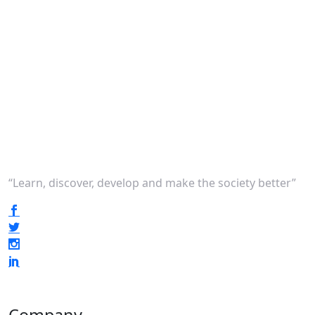
“Learn, discover, develop and make the society better”