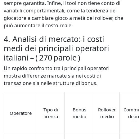
sempre garantita. Infine, il tool non tiene conto di
variabili comportamentali, come la tendenza del
giocatore a cambiare gioco a metà del rollover, che
può aumentare il costo reale.
4. Analisi di mercato: i costi
medi dei principali operatori
italiani – ( 270 parole )
Un rapido confronto tra i principali operatori
mostra differenze marcate sia nei costi di
transazione sia nelle strutture di bonus.
Tipo di
Bonus
Rollover
Commis
Operatore
licenza
medio
medio
depo