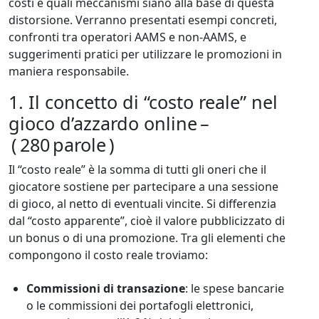
costi e quali meccanismi siano alla base di questa
distorsione. Verranno presentati esempi concreti,
confronti tra operatori AAMS e non‑AAMS, e
suggerimenti pratici per utilizzare le promozioni in
maniera responsabile.
1. Il concetto di “costo reale” nel
gioco d’azzardo online –
( 280 parole )
Il “costo reale” è la somma di tutti gli oneri che il
giocatore sostiene per partecipare a una sessione
di gioco, al netto di eventuali vincite. Si differenzia
dal “costo apparente”, cioè il valore pubblicizzato di
un bonus o di una promozione. Tra gli elementi che
compongono il costo reale troviamo:
Commissioni di transazione
: le spese bancarie
o le commissioni dei portafogli elettronici,