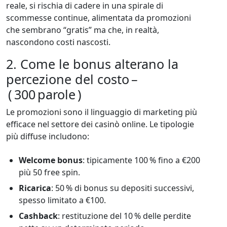
reale, si rischia di cadere in una spirale di
scommesse continue, alimentata da promozioni
che sembrano “gratis” ma che, in realtà,
nascondono costi nascosti.
2. Come le bonus alterano la
percezione del costo –
( 300 parole )
Le promozioni sono il linguaggio di marketing più
efficace nel settore dei casinò online. Le tipologie
più diffuse includono:
Welcome bonus
: tipicamente 100 % fino a €200
più 50 free spin.
Ricarica
: 50 % di bonus su depositi successivi,
spesso limitato a €100.
Cashback
: restituzione del 10 % delle perdite