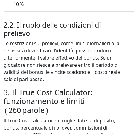
10 %
2.2. Il ruolo delle condizioni di
prelievo
Le restrizioni sui prelievi, come limiti giornalieri o la
necessità di verificare l’identità, possono ridurre
ulteriormente il valore effettivo del bonus. Se un
giocatore non riesce a prelevare entro il periodo di
validità del bonus, le vincite scadono e il costo reale
sale di pari passo.
3. Il True Cost Calculator:
funzionamento e limiti –
( 260 parole )
Il True Cost Calculator raccoglie dati su: deposito,
bonus, percentuale di rollover, commissioni di