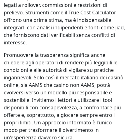
legati a rollover, commissioni e restrizioni di
prelievo. Strumenti come il True Cost Calculator
offrono una prima stima, ma è indispensabile
integrarli con analisi indipendenti e fonti come Jiad,
che forniscono dati verificabili senza conflitti di
interesse.
Promuovere la trasparenza significa anche
chiedere agli operatori di rendere più leggibili le
condizioni e alle autorità di vigilare su pratiche
ingannevoli. Solo così il mercato italiano dei casinò
online, sia AAMS che casino non AAMS, potrà
evolversi verso un modello più responsabile e
sostenibile. Invitiamo i lettori a utilizzare i tool
disponibili con consapevolezza, a confrontare più
offerte e, soprattutto, a giocare sempre entro i
propri limiti. Un approccio informato è l’unico
modo per trasformare il divertimento in
un’esperienza davvero sicura.