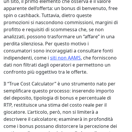
un sito, il primo elemento che osserva è il valore
apparente dell’offerta: un bonus di benvenuto, free
spin o cashback. Tuttavia, dietro queste
promozioni si nascondono commissioni, margini di
profitto e requisiti di scommessa che, se non
analizzati, possono trasformare un “affare” in una
perdita silenziosa. Per questo motivo i
consumatori sono incoraggiati a consultare fonti
indipendenti, come i
siti non AAMS
, che forniscono
dati non filtrati dagli operatori e permettono un
confronto più oggettivo tra le offerte.
Il “True Cost Calculator” è uno strumento nato per
semplificare questo processo: inserendo importo
del deposito, tipologia di bonus e percentuale di
RTP, restituisce una stima del costo reale per il
giocatore. L’articolo, però, non si limiterà a
descrivere il calcolatore; esaminerà in profondità
come i bonus possano distorcere la percezione dei