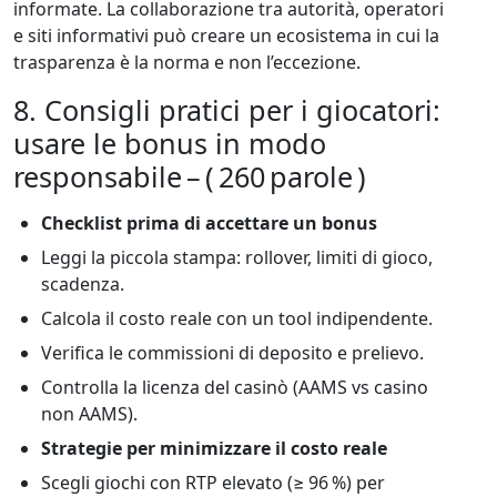
informate. La collaborazione tra autorità, operatori
e siti informativi può creare un ecosistema in cui la
trasparenza è la norma e non l’eccezione.
8. Consigli pratici per i giocatori:
usare le bonus in modo
responsabile – ( 260 parole )
Checklist prima di accettare un bonus
Leggi la piccola stampa: rollover, limiti di gioco,
scadenza.
Calcola il costo reale con un tool indipendente.
Verifica le commissioni di deposito e prelievo.
Controlla la licenza del casinò (AAMS vs casino
non AAMS).
Strategie per minimizzare il costo reale
Scegli giochi con RTP elevato (≥ 96 %) per