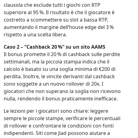
clausola che esclude tutti i giochi con RTP
superiore al 95 %. Il risultato è che il giocatore è
costretto a scommettere su slot a bassa RTP,
aumentando il margine dell’house edge del 3 %
rispetto a una scelta libera.
Caso 2 – “Cashback 20 %” su un sito AAMS
Il bonus promette il 20 % di cashback sulle perdite
settimanali, ma la piccola stampa indica che il
calcolo è basato su una soglia minima di €200 di
perdita. Inoltre, le vincite derivanti dal cashback
sono soggette a un nuovo rollover di 20x. I
giocatori che non superano la soglia non ricevono
nulla, rendendo il bonus praticamente inefficace.
Le lezioni per i giocatori sono chiare: leggere
sempre le piccole stampe, verificare le percentuali
di rollover e confrontare le condizioni con fonti
indipendenti. Siti come Jiad possono aiutare a