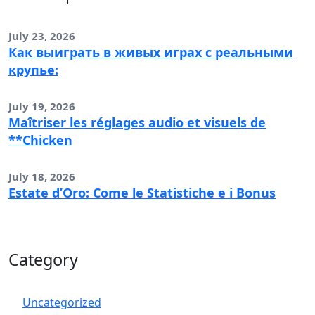
July 23, 2026
Как выиграть в живых играх с реальными
крупье:
July 19, 2026
Maîtriser les réglages audio et visuels de
**Chicken
July 18, 2026
Estate d’Oro: Come le Statistiche e i Bonus
Category
Uncategorized