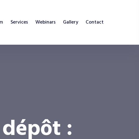
am
Services
Webinars
Gallery
Contact
 dépôt :