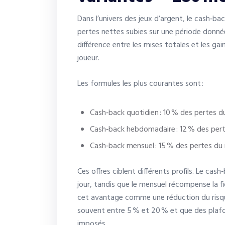
Dans l’univers des jeux d’argent, le cash‑b
pertes nettes subies sur une période donnée. 
différence entre les mises totales et les ga
joueur.
Les formules les plus courantes sont :
Cash‑back quotidien : 10 % des pertes du 
Cash‑back hebdomadaire : 12 % des perte
Cash‑back mensuel : 15 % des pertes du 
Ces offres ciblent différents profils. Le cas
jour, tandis que le mensuel récompense la fi
cet avantage comme une réduction du risqu
souvent entre 5 % et 20 % et que des plafo
imposés.