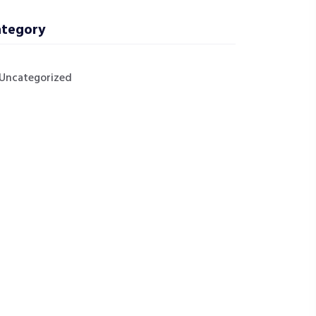
tegory
Uncategorized