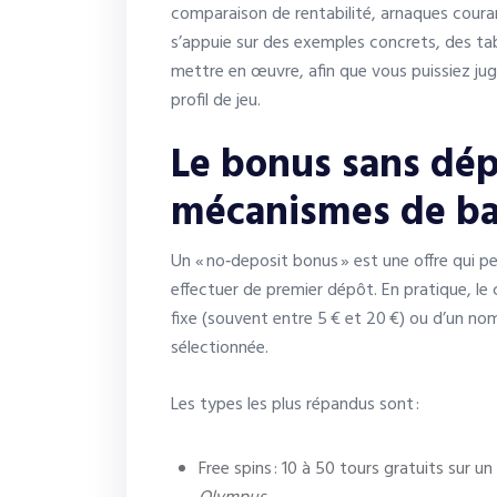
comparaison de rentabilité, arnaques coura
s’appuie sur des exemples concrets, des tab
mettre en œuvre, afin que vous puissiez jug
profil de jeu.
Le bonus sans dépô
mécanismes de ba
Un « no‑deposit bonus » est une offre qui pe
effectuer de premier dépôt. En pratique, le
fixe (souvent entre 5 € et 20 €) ou d’un no
sélectionnée.
Les types les plus répandus sont :
Free spins : 10 à 50 tours gratuits sur u