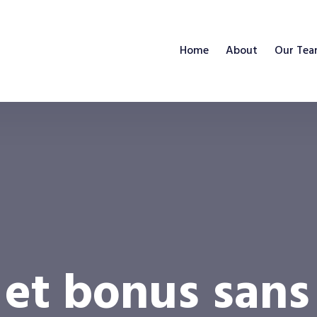
Home
About
Our Te
et bonus sans