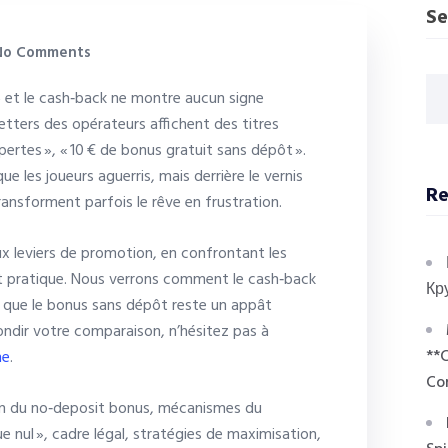
Se
o Comments
» et le cash‑back ne montre aucun signe
tters des opérateurs affichent des titres
ertes », « 10 € de bonus gratuit sans dépôt ».
e les joueurs aguerris, mais derrière le vernis
Re
ransforment parfois le rêve en frustration.
x leviers de promotion, en confrontant les
 et pratique. Nous verrons comment le cash‑back
Кр
dis que le bonus sans dépôt reste un appât
ondir votre comparaison, n’hésitez pas à
**
ne
.
Co
ition du no‑deposit bonus, mécanismes du
e nul », cadre légal, stratégies de maximisation,