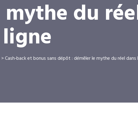
 mythe du réel
 ligne
>
Cash‑back et bonus sans dépôt : démêler le mythe du réel dans l