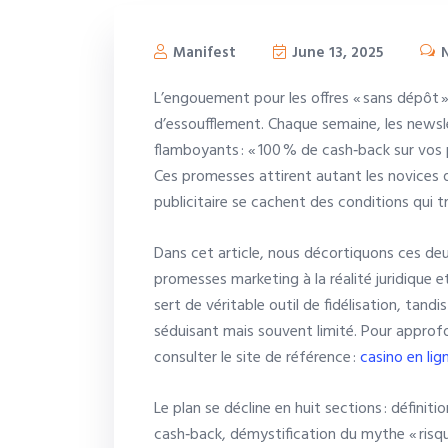
Manifest
June 13, 2025
N
L’engouement pour les offres « sans dépôt 
d’essoufflement. Chaque semaine, les newsle
flamboyants : « 100 % de cash‑back sur vos p
Ces promesses attirent autant les novices qu
publicitaire se cachent des conditions qui t
Dans cet article, nous décortiquons ces deu
promesses marketing à la réalité juridique
sert de véritable outil de fidélisation, tan
séduisant mais souvent limité. Pour approf
consulter le site de référence :
casino en lig
Le plan se décline en huit sections : défin
cash‑back, démystification du mythe « risqu