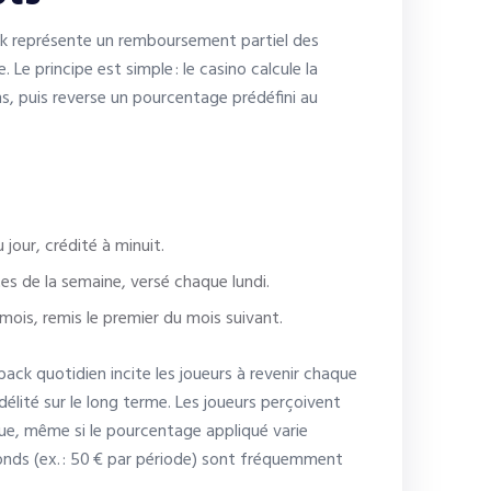
ack représente un remboursement partiel des
Le principe est simple : le casino calcule la
ins, puis reverse un pourcentage prédéfini au
jour, crédité à minuit.
s de la semaine, versé chaque lundi.
mois, remis le premier du mois suivant.
h‑back quotidien incite les joueurs à revenir chaque
délité sur le long terme. Les joueurs perçoivent
e, même si le pourcentage appliqué varie
nds (ex. : 50 € par période) sont fréquemment