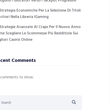
ngono I Giocatori Verso I Jackpot Progressivi
Strategia Economiche Per La Selezione Di Titoli
citori Nella Libreria IGaming
Strategie Avanzate Al Craps Per Il Nuovo Anno:
me Scegliere Le Scommesse Più Redditizie Sui
liori Casinò Online
ecent Comments
 comments to show.