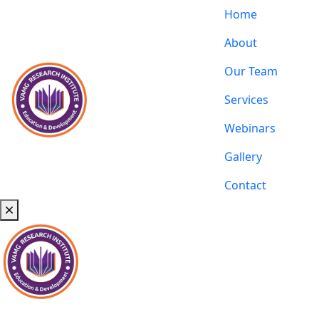
Home
About
Our Team
Services
Webinars
Gallery
Contact