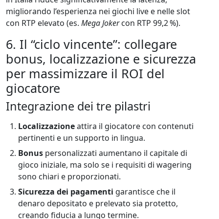
migliorando l’esperienza nei giochi live e nelle slot
con RTP elevato (es.
Mega Joker
con RTP 99,2 %).
6. Il “ciclo vincente”: collegare
bonus, localizzazione e sicurezza
per massimizzare il ROI del
giocatore
Integrazione dei tre pilastri
Localizzazione
attira il giocatore con contenuti
pertinenti e un supporto in lingua.
Bonus
personalizzati aumentano il capitale di
gioco iniziale, ma solo se i requisiti di wagering
sono chiari e proporzionati.
Sicurezza dei pagamenti
garantisce che il
denaro depositato e prelevato sia protetto,
creando fiducia a lungo termine.