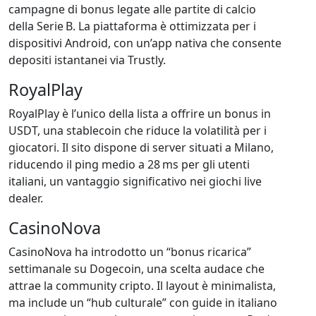
campagne di bonus legate alle partite di calcio
della Serie B. La piattaforma è ottimizzata per i
dispositivi Android, con un’app nativa che consente
depositi istantanei via Trustly.
RoyalPlay
RoyalPlay è l’unico della lista a offrire un bonus in
USDT, una stablecoin che riduce la volatilità per i
giocatori. Il sito dispone di server situati a Milano,
riducendo il ping medio a 28 ms per gli utenti
italiani, un vantaggio significativo nei giochi live
dealer.
CasinoNova
CasinoNova ha introdotto un “bonus ricarica”
settimanale su Dogecoin, una scelta audace che
attrae la community cripto. Il layout è minimalista,
ma include un “hub culturale” con guide in italiano