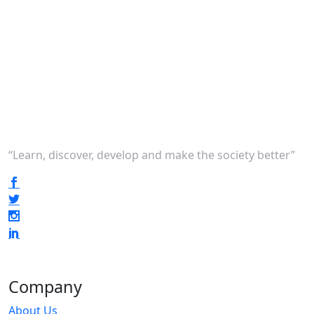
“Learn, discover, develop and make the society better”
Company
About Us