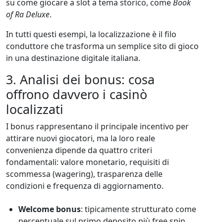
su come giocare a slot a tema storico, come
Book
of Ra Deluxe
.
In tutti questi esempi, la localizzazione è il filo
conduttore che trasforma un semplice sito di gioco
in una destinazione digitale italiana.
3. Analisi dei bonus: cosa
offrono davvero i casinò
localizzati
I bonus rappresentano il principale incentivo per
attirare nuovi giocatori, ma la loro reale
convenienza dipende da quattro criteri
fondamentali: valore monetario, requisiti di
scommessa (wagering), trasparenza delle
condizioni e frequenza di aggiornamento.
Welcome bonus
: tipicamente strutturato come
percentuale sul primo deposito più free spin.