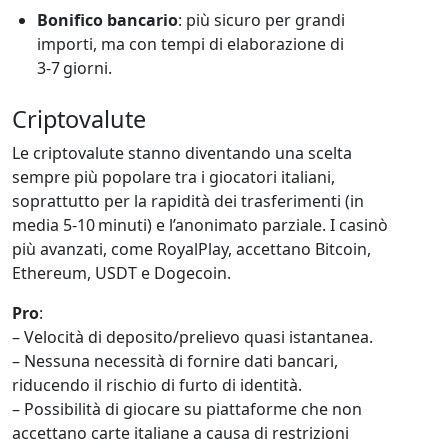
Bonifico bancario
: più sicuro per grandi
importi, ma con tempi di elaborazione di
3‑7 giorni.
Criptovalute
Le criptovalute stanno diventando una scelta
sempre più popolare tra i giocatori italiani,
soprattutto per la rapidità dei trasferimenti (in
media 5‑10 minuti) e l’anonimato parziale. I casinò
più avanzati, come RoyalPlay, accettano Bitcoin,
Ethereum, USDT e Dogecoin.
Pro
:
– Velocità di deposito/prelievo quasi istantanea.
– Nessuna necessità di fornire dati bancari,
riducendo il rischio di furto di identità.
– Possibilità di giocare su piattaforme che non
accettano carte italiane a causa di restrizioni