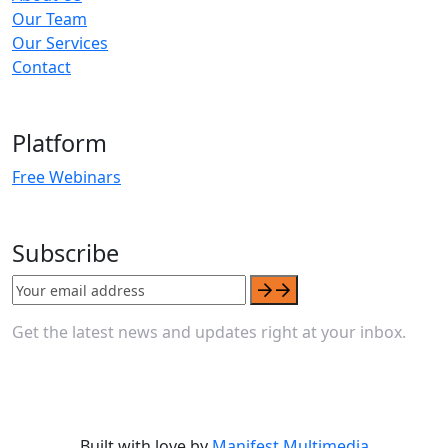
Our Team
Our Services
Contact
Platform
Free Webinars
Subscribe
Get the latest news and updates right at your inbox.
Built with love by
Manifest Multimedia