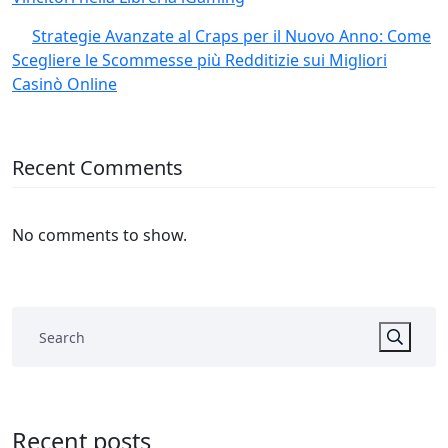
Strategie Avanzate al Craps per il Nuovo Anno: Come
Scegliere le Scommesse più Redditizie sui Migliori
Casinò Online
Recent Comments
No comments to show.
Recent posts