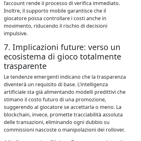
l’account rende il processo di verifica immediato.
Inoltre, il supporto mobile garantisce che il
giocatore possa controllare i costi anche in
movimento, riducendo il rischio di decisioni
impulsive.
7. Implicazioni future: verso un
ecosistema di gioco totalmente
trasparente
Le tendenze emergenti indicano che la trasparenza
diventerà un requisito di base. L’intelligenza
artificiale sta già alimentando modelli predittivi che
stimano il costo futuro di una promozione,
suggerendo al giocatore se accettarla o meno. La
blockchain, invece, promette tracciabilità assoluta
delle transazioni, eliminando ogni dubbio su
commissioni nascoste o manipolazioni dei rollover.