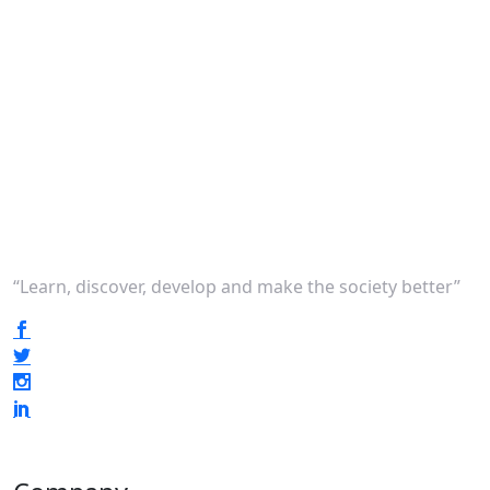
“Learn, discover, develop and make the society better”