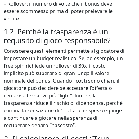
– Rollover: il numero di volte che il bonus deve
essere scommesso prima di poter prelevare le
vincite.
1.2. Perché la trasparenza è un
requisito di gioco responsabile?
Conoscere questi elementi permette al giocatore di
impostare un budget realistico. Se, ad esempio, un
free spin richiede un rollover di 30x, il costo
implicito può superare di gran lunga il valore
nominale del bonus. Quando i costi sono chiari, il
giocatore può decidere se accettare l’offerta o
cercare alternative più “light”. Inoltre, la
trasparenza riduce il rischio di dipendenza, perché
elimina la sensazione di “truffa” che spesso spinge
a continuare a giocare nella speranza di
recuperare denaro “nascosto”.
2. Il calcolatore di costi “True