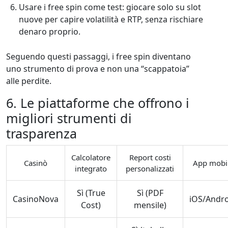
Usare i free spin come test: giocare solo su slot
nuove per capire volatilità e RTP, senza rischiare
denaro proprio.
Seguendo questi passaggi, i free spin diventano
uno strumento di prova e non una “scappatoia”
alle perdite.
6. Le piattaforme che offrono i
migliori strumenti di
trasparenza
Calcolatore
Report costi
Casinò
App mobi
integrato
personalizzati
Sì (True
Sì (PDF
CasinoNova
iOS/Andr
Cost)
mensile)