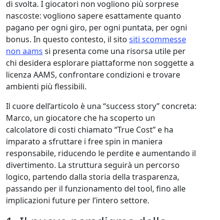
di svolta. I giocatori non vogliono più sorprese
nascoste: vogliono sapere esattamente quanto
pagano per ogni giro, per ogni puntata, per ogni
bonus. In questo contesto, il sito
siti scommesse
non aams
si presenta come una risorsa utile per
chi desidera esplorare piattaforme non soggette a
licenza AAMS, confrontare condizioni e trovare
ambienti più flessibili.
Il cuore dell’articolo è una “success story” concreta:
Marco, un giocatore che ha scoperto un
calcolatore di costi chiamato “True Cost” e ha
imparato a sfruttare i free spin in maniera
responsabile, riducendo le perdite e aumentando il
divertimento. La struttura seguirà un percorso
logico, partendo dalla storia della trasparenza,
passando per il funzionamento del tool, fino alle
implicazioni future per l’intero settore.