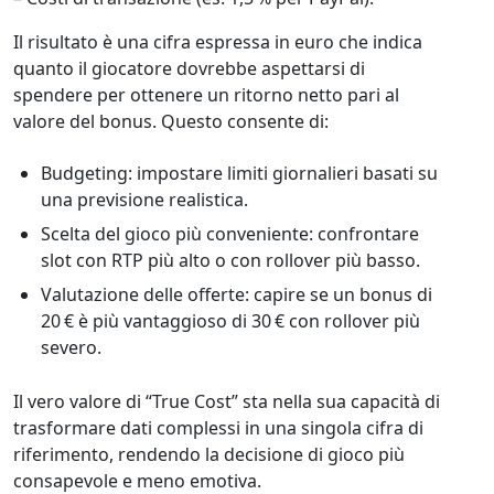
Il risultato è una cifra espressa in euro che indica
quanto il giocatore dovrebbe aspettarsi di
spendere per ottenere un ritorno netto pari al
valore del bonus. Questo consente di:
Budgeting: impostare limiti giornalieri basati su
una previsione realistica.
Scelta del gioco più conveniente: confrontare
slot con RTP più alto o con rollover più basso.
Valutazione delle offerte: capire se un bonus di
20 € è più vantaggioso di 30 € con rollover più
severo.
Il vero valore di “True Cost” sta nella sua capacità di
trasformare dati complessi in una singola cifra di
riferimento, rendendo la decisione di gioco più
consapevole e meno emotiva.