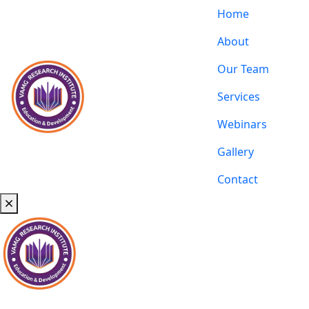
Home
About
Our Team
Services
Webinars
Gallery
Contact