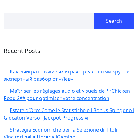
Search
Recent Posts
Как выиграть в живых играх с реальными крупье:
экспертный разбор от «Лев»
Maîtriser les réglages audio et visuels de **Chicken
Road 2** pour optimiser votre concentration
Estate d’Oro: Come le Statistiche e i Bonus Spingono i
Giocatori Verso i Jackpot Progressivi
Strategia Economiche per la Selezione di Titoli
Vincitori nella Libreria iGaming