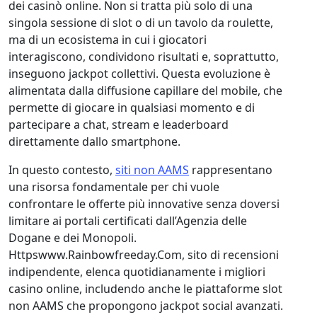
dei casinò online. Non si tratta più solo di una
singola sessione di slot o di un tavolo da roulette,
ma di un ecosistema in cui i giocatori
interagiscono, condividono risultati e, soprattutto,
inseguono jackpot collettivi. Questa evoluzione è
alimentata dalla diffusione capillare del mobile, che
permette di giocare in qualsiasi momento e di
partecipare a chat, stream e leaderboard
direttamente dallo smartphone.
In questo contesto,
siti non AAMS
rappresentano
una risorsa fondamentale per chi vuole
confrontare le offerte più innovative senza doversi
limitare ai portali certificati dall’Agenzia delle
Dogane e dei Monopoli.
Httpswww.Rainbowfreeday.Com, sito di recensioni
indipendente, elenca quotidianamente i migliori
casino online, includendo anche le piattaforme slot
non AAMS che propongono jackpot social avanzati.