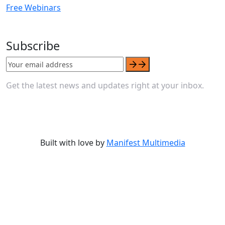
Free Webinars
Subscribe
Get the latest news and updates right at your inbox.
Built with love by
Manifest Multimedia