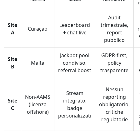
Audit
Site
Leaderboard
trimestrale,
Curaçao
r
A
+ chat live
report
pubblico
Jackpot pool
GDPR‑first,
Site
Malta
condiviso,
policy
B
referral boost
trasparente
Nessun
Stream
Non‑AAMS
reporting
Site
integrato,
(licenza
obbligatorio,
C
badge
offshore)
critiche
personalizzati
regulatorie