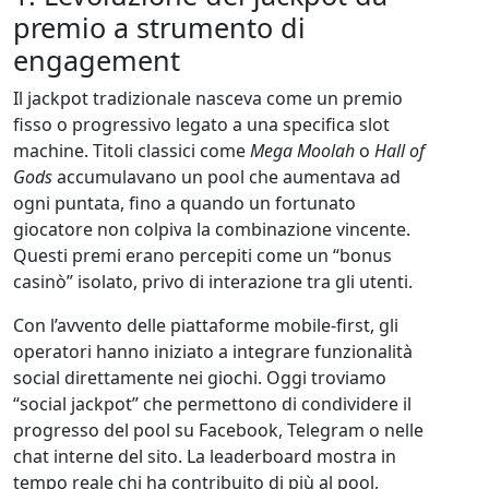
premio a strumento di
engagement
Il jackpot tradizionale nasceva come un premio
fisso o progressivo legato a una specifica slot
machine. Titoli classici come
Mega Moolah
o
Hall of
Gods
accumulavano un pool che aumentava ad
ogni puntata, fino a quando un fortunato
giocatore non colpiva la combinazione vincente.
Questi premi erano percepiti come un “bonus
casinò” isolato, privo di interazione tra gli utenti.
Con l’avvento delle piattaforme mobile‑first, gli
operatori hanno iniziato a integrare funzionalità
social direttamente nei giochi. Oggi troviamo
“social jackpot” che permettono di condividere il
progresso del pool su Facebook, Telegram o nelle
chat interne del sito. La leaderboard mostra in
tempo reale chi ha contribuito di più al pool,