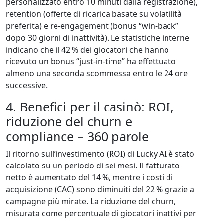
personalizzato entro 10 minuti dalla registrazione),
retention (offerte di ricarica basate su volatilità
preferita) e re‑engagement (bonus “win‑back”
dopo 30 giorni di inattività). Le statistiche interne
indicano che il 42 % dei giocatori che hanno
ricevuto un bonus “just‑in‑time” ha effettuato
almeno una seconda scommessa entro le 24 ore
successive.
4. Benefici per il casinò: ROI,
riduzione del churn e
compliance – 360 parole
Il ritorno sull’investimento (ROI) di Lucky AI è stato
calcolato su un periodo di sei mesi. Il fatturato
netto è aumentato del 14 %, mentre i costi di
acquisizione (CAC) sono diminuiti del 22 % grazie a
campagne più mirate. La riduzione del churn,
misurata come percentuale di giocatori inattivi per