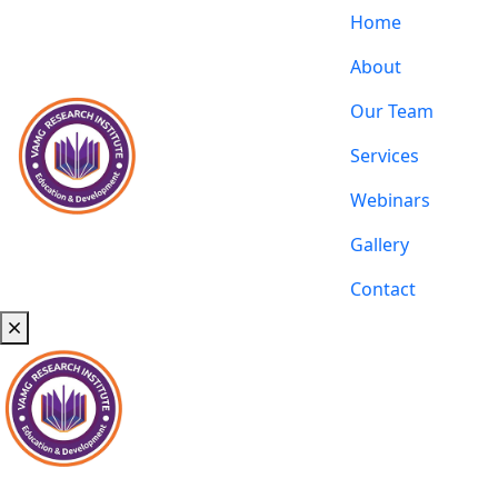
Home
About
Our Team
Services
Webinars
Gallery
Contact