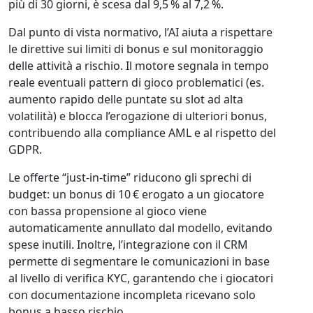
più di 30 giorni, è scesa dal 9,5 % al 7,2 %.
Dal punto di vista normativo, l’AI aiuta a rispettare
le direttive sui limiti di bonus e sul monitoraggio
delle attività a rischio. Il motore segnala in tempo
reale eventuali pattern di gioco problematici (es.
aumento rapido delle puntate su slot ad alta
volatilità) e blocca l’erogazione di ulteriori bonus,
contribuendo alla compliance AML e al rispetto del
GDPR.
Le offerte “just‑in‑time” riducono gli sprechi di
budget: un bonus di 10 € erogato a un giocatore
con bassa propensione al gioco viene
automaticamente annullato dal modello, evitando
spese inutili. Inoltre, l’integrazione con il CRM
permette di segmentare le comunicazioni in base
al livello di verifica KYC, garantendo che i giocatori
con documentazione incompleta ricevano solo
bonus a basso rischio.