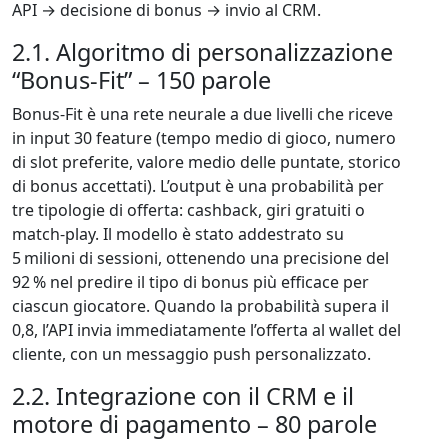
API → decisione di bonus → invio al CRM.
2.1. Algoritmo di personalizzazione
“Bonus‑Fit” – 150 parole
Bonus‑Fit è una rete neurale a due livelli che riceve
in input 30 feature (tempo medio di gioco, numero
di slot preferite, valore medio delle puntate, storico
di bonus accettati). L’output è una probabilità per
tre tipologie di offerta: cashback, giri gratuiti o
match‑play. Il modello è stato addestrato su
5 milioni di sessioni, ottenendo una precisione del
92 % nel predire il tipo di bonus più efficace per
ciascun giocatore. Quando la probabilità supera il
0,8, l’API invia immediatamente l’offerta al wallet del
cliente, con un messaggio push personalizzato.
2.2. Integrazione con il CRM e il
motore di pagamento – 80 parole