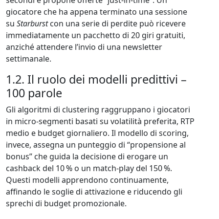
secondi e propone offerte “just‑in‑time”. Un
giocatore che ha appena terminato una sessione
su
Starburst
con una serie di perdite può ricevere
immediatamente un pacchetto di 20 giri gratuiti,
anziché attendere l’invio di una newsletter
settimanale.
1.2. Il ruolo dei modelli predittivi –
100 parole
Gli algoritmi di clustering raggruppano i giocatori
in micro‑segmenti basati su volatilità preferita, RTP
medio e budget giornaliero. Il modello di scoring,
invece, assegna un punteggio di “propensione al
bonus” che guida la decisione di erogare un
cashback del 10 % o un match‑play del 150 %.
Questi modelli apprendono continuamente,
affinando le soglie di attivazione e riducendo gli
sprechi di budget promozionale.