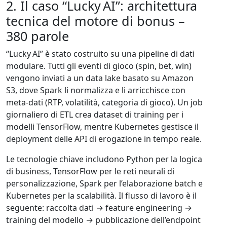
2. Il caso “Lucky AI”: architettura
tecnica del motore di bonus –
380 parole
“Lucky AI” è stato costruito su una pipeline di dati
modulare. Tutti gli eventi di gioco (spin, bet, win)
vengono inviati a un data lake basato su Amazon
S3, dove Spark li normalizza e li arricchisce con
meta‑dati (RTP, volatilità, categoria di gioco). Un job
giornaliero di ETL crea dataset di training per i
modelli TensorFlow, mentre Kubernetes gestisce il
deployment delle API di erogazione in tempo reale.
Le tecnologie chiave includono Python per la logica
di business, TensorFlow per le reti neurali di
personalizzazione, Spark per l’elaborazione batch e
Kubernetes per la scalabilità. Il flusso di lavoro è il
seguente: raccolta dati → feature engineering →
training del modello → pubblicazione dell’endpoint