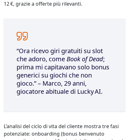
12 €, grazie a offerte più rilevanti.
“Ora ricevo giri gratuiti su slot
che adoro, come
Book of Dead
;
prima mi capitavano solo bonus
generici su giochi che non
gioco.” – Marco, 29 anni,
giocatore abituale di Lucky AI.
L’analisi del ciclo di vita del cliente mostra tre fasi
potenziate: onboarding (bonus benvenuto