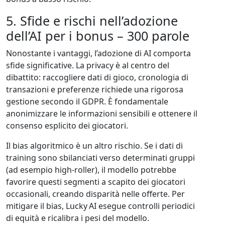
5. Sfide e rischi nell’adozione
dell’AI per i bonus – 300 parole
Nonostante i vantaggi, l’adozione di AI comporta
sfide significative. La privacy è al centro del
dibattito: raccogliere dati di gioco, cronologia di
transazioni e preferenze richiede una rigorosa
gestione secondo il GDPR. È fondamentale
anonimizzare le informazioni sensibili e ottenere il
consenso esplicito dei giocatori.
Il bias algoritmico è un altro rischio. Se i dati di
training sono sbilanciati verso determinati gruppi
(ad esempio high‑roller), il modello potrebbe
favorire questi segmenti a scapito dei giocatori
occasionali, creando disparità nelle offerte. Per
mitigare il bias, Lucky AI esegue controlli periodici
di equità e ricalibra i pesi del modello.