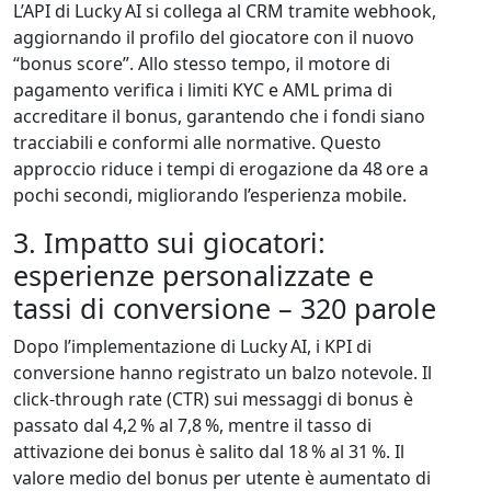
L’API di Lucky AI si collega al CRM tramite webhook,
aggiornando il profilo del giocatore con il nuovo
“bonus score”. Allo stesso tempo, il motore di
pagamento verifica i limiti KYC e AML prima di
accreditare il bonus, garantendo che i fondi siano
tracciabili e conformi alle normative. Questo
approccio riduce i tempi di erogazione da 48 ore a
pochi secondi, migliorando l’esperienza mobile.
3. Impatto sui giocatori:
esperienze personalizzate e
tassi di conversione – 320 parole
Dopo l’implementazione di Lucky AI, i KPI di
conversione hanno registrato un balzo notevole. Il
click‑through rate (CTR) sui messaggi di bonus è
passato dal 4,2 % al 7,8 %, mentre il tasso di
attivazione dei bonus è salito dal 18 % al 31 %. Il
valore medio del bonus per utente è aumentato di