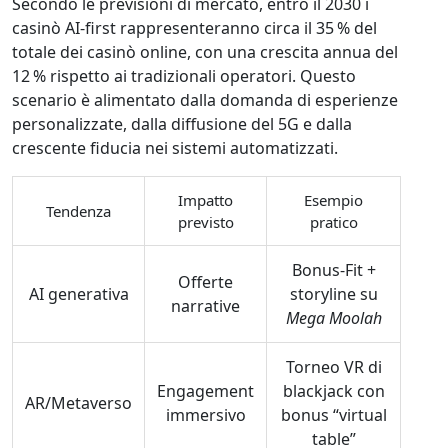
Secondo le previsioni di mercato, entro il 2030 i
casinò AI‑first rappresenteranno circa il 35 % del
totale dei casinò online, con una crescita annua del
12 % rispetto ai tradizionali operatori. Questo
scenario è alimentato dalla domanda di esperienze
personalizzate, dalla diffusione del 5G e dalla
crescente fiducia nei sistemi automatizzati.
Impatto
Esempio
Tendenza
previsto
pratico
Bonus‑Fit +
Offerte
AI generativa
storyline su
narrative
Mega Moolah
Torneo VR di
Engagement
blackjack con
AR/Metaverso
immersivo
bonus “virtual
table”