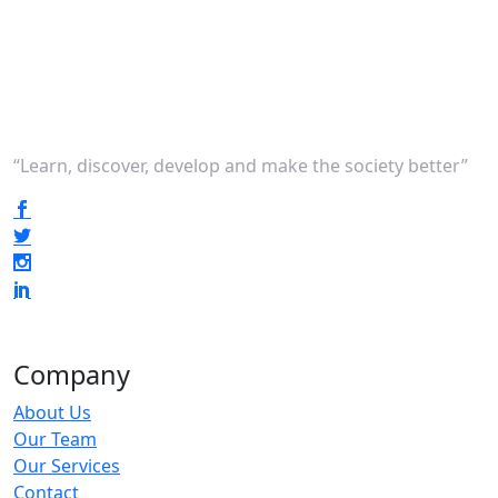
“Learn, discover, develop and make the society better”
Company
About Us
Our Team
Our Services
Contact