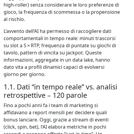
high‑roller) senza considerare le loro preferenze di
gioco, la frequenza di scommessa o la propensione
al rischio.
L’avvento dell’AI ha permesso di raccogliere dati
comportamentali in tempo reale: minuti trascorsi
su slot a 5 × RTP, frequenza di puntate su giochi di
tavolo, pattern di vincita su jackpot. Queste
informazioni, aggregate in un data lake, hanno
dato vita a profili dinamici capaci di evolversi
giorno per giorno.
1.1. Dati “in tempo reale” vs. analisi
retrospettive – 120 parole
Fino a pochi anni fa i team di marketing si
affidavano a report mensili per decidere quali
bonus lanciare. Oggi, grazie a stream di eventi
(click, spin, bet), l’AI elabora metriche in pochi