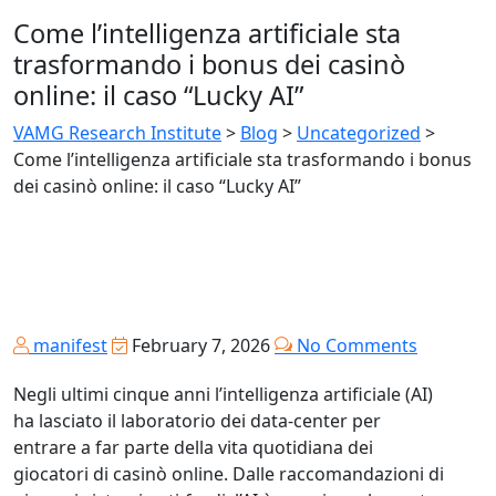
Come l’intelligenza artificiale sta
trasformando i bonus dei casinò
online: il caso “Lucky AI”
VAMG Research Institute
>
Blog
>
Uncategorized
>
Come l’intelligenza artificiale sta trasformando i bonus
dei casinò online: il caso “Lucky AI”
manifest
February 7, 2026
No Comments
Negli ultimi cinque anni l’intelligenza artificiale (AI)
ha lasciato il laboratorio dei data‑center per
entrare a far parte della vita quotidiana dei
giocatori di casinò online. Dalle raccomandazioni di