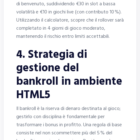
di benvenuto, suddividendo €30 in slot a bassa
volatilità e €10 in giochi live (con contributo 10 %).
Utilizzando il calcolatore, scopre che il rollover sarà
completato in 4 giorni di gioco moderato,
mantenendo il rischio entro limiti accettabili.
4. Strategia di
gestione del
bankroll in ambiente
HTML5
Il bankroll è la riserva di denaro destinata al gioco;
gestirlo con disciplina è fondamentale per
trasformare i bonus in profitto. Una regola di base
consiste nel non scommettere più del 5 % del