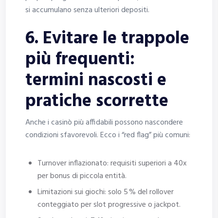
si accumulano senza ulteriori depositi.
6. Evitare le trappole
più frequenti:
termini nascosti e
pratiche scorrette
Anche i casinò più affidabili possono nascondere
condizioni sfavorevoli. Ecco i “red flag” più comuni:
Turnover inflazionato: requisiti superiori a 40x
per bonus di piccola entità.
Limitazioni sui giochi: solo 5 % del rollover
conteggiato per slot progressive o jackpot.