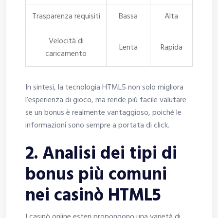
Trasparenza requisiti
Bassa
Alta
Velocità di
Lenta
Rapida
caricamento
In sintesi, la tecnologia HTML5 non solo migliora
l’esperienza di gioco, ma rende più facile valutare
se un bonus è realmente vantaggioso, poiché le
informazioni sono sempre a portata di click.
2. Analisi dei tipi di
bonus più comuni
nei casinò HTML5
I casinò online esteri propongono una varietà di