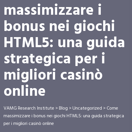
massimizzare i
bonus nei giochi
HTML5: una guida
strategica per i
migliori casinò
online
VAMG Research Institute
>
Blog
>
Uncategorized
>
Come
massimizzare i bonus nei giochi HTML5: una guida strategica
per i migliori casinò online