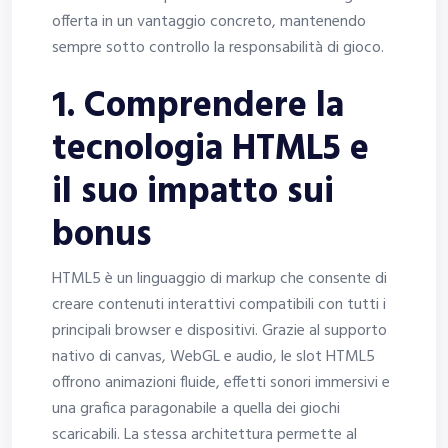
offerta in un vantaggio concreto, mantenendo
sempre sotto controllo la responsabilità di gioco.
1. Comprendere la
tecnologia HTML5 e
il suo impatto sui
bonus
HTML5 è un linguaggio di markup che consente di
creare contenuti interattivi compatibili con tutti i
principali browser e dispositivi. Grazie al supporto
nativo di canvas, WebGL e audio, le slot HTML5
offrono animazioni fluide, effetti sonori immersivi e
una grafica paragonabile a quella dei giochi
scaricabili. La stessa architettura permette al