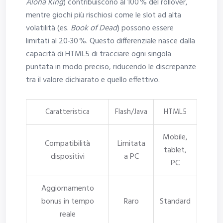
Aloha King
) contribuiscono al 100 % del rollover,
mentre giochi più rischiosi come le slot ad alta
volatilità (es.
Book of Dead
) possono essere
limitati al 20‑30 %. Questo differenziale nasce dalla
capacità di HTML5 di tracciare ogni singola
puntata in modo preciso, riducendo le discrepanze
tra il valore dichiarato e quello effettivo.
Caratteristica
Flash/Java
HTML5
Mobile,
Compatibilità
Limitata
tablet,
dispositivi
a PC
PC
Aggiornamento
bonus in tempo
Raro
Standard
reale