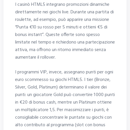
I casinò HTML5 integrano promozioni dinamiche
direttamente nei giochi live. Durante una partita di
roulette, ad esempio, può apparire una missione
“Punta €10 su rosso per 5 minuti e ottieni €5 di
bonus instant”. Queste offerte sono spesso
limitate nel tempo e richiedono una partecipazione
attiva, ma offrono un ritorno immediato senza
aumentare il rollover.
I programmi VIP, invece, assegnano punti per ogni
euro scommesso su giochi HTML5. I tier (Bronze,
Silver, Gold, Platinum) determinano il valore dei
punti: un giocatore Gold può convertire 1 000 punti
in €20 di bonus cash, mentre un Platinum ottiene
un moltiplicatore 1,5. Per massimizzare i punti, è
consigliabile concentrare le puntate su giochi con
alto contributo al programma (slot con bonus