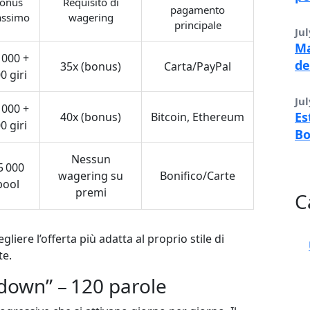
onus
Requisito di
pagamento
ssimo
wagering
principale
Jul
Ma
 000 +
de
35x (bonus)
Carta/PayPal
0 giri
Jul
 000 +
Es
40x (bonus)
Bitcoin, Ethereum
0 giri
B
Nessun
5 000
wagering su
Bonifico/Carte
pool
premi
C
iere l’offerta più adatta al proprio stile di
te.
down” – 120 parole