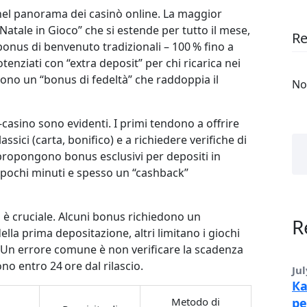
nel panorama dei casinò online. La maggior
atale in Gioco” che si estende per tutto il mese,
R
bonus di benvenuto tradizionali – 100 % fino a
tenziati con “extra deposit” per chi ricarica nei
gono un “bonus di fedeltà” che raddoppia il
No
o‑casino sono evidenti. I primi tendono a offrire
ici (carta, bonifico) e a richiedere verifiche di
, propongono bonus esclusivi per depositi in
i pochi minuti e spesso un “cashback”
 è cruciale. Alcuni bonus richiedono un
R
lla prima depositazione, altri limitano i giochi
). Un errore comune è non verificare la scadenza
o entro 24 ore dal rilascio.
Jul
Ка
Metodo di
ре