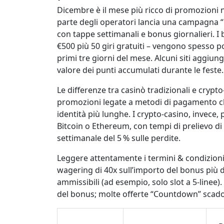
Dicembre è il mese più ricco di promozioni 
parte degli operatori lancia una campagna “N
con tappe settimanali e bonus giornalieri. I 
€500 più 50 giri gratuiti – vengono spesso po
primi tre giorni del mese. Alcuni siti aggiun
valore dei punti accumulati durante le feste.
Le differenze tra casinò tradizionali e crypt
promozioni legate a metodi di pagamento class
identità più lunghe. I crypto‑casino, invece
Bitcoin o Ethereum, con tempi di prelievo d
settimanale del 5 % sulle perdite.
Leggere attentamente i termini & condizioni
wagering di 40x sull’importo del bonus più de
ammissibili (ad esempio, solo slot a 5‑linee
del bonus; molte offerte “Countdown” scadon