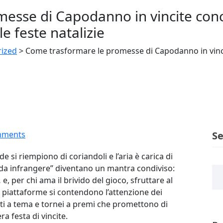
sse di Capodanno in vincite concr
e feste natalizie
ized
>
Come trasformare le promesse di Capodanno in vincit
ments
S
de si riempiono di coriandoli e l’aria è carica di
oni da infrangere” diventano un mantra condiviso:
, per chi ama il brivido del gioco, sfruttare al
 piattaforme si contendono l’attenzione dei
iti a tema e tornei a premi che promettono di
a festa di vincite.