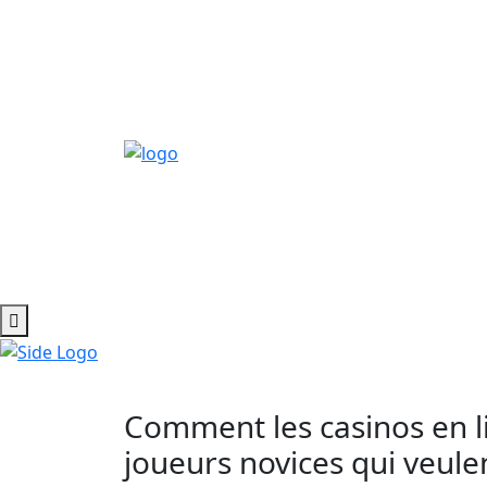
Comment les casinos en li
joueurs novices qui veule