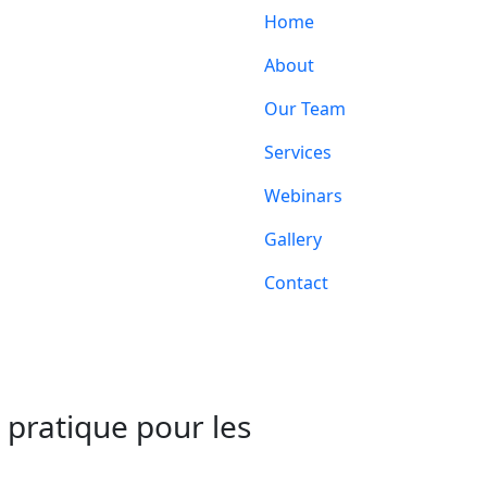
Home
About
Our Team
Services
Webinars
Gallery
Contact
 pratique pour les