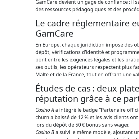
GamCare devient un gage de confiance : il sa
des ressources pédagogiques et des procédu
Le cadre réglementaire e
GamCare
En Europe, chaque juridiction impose des obl
dépôt, vérifications d’identité et program
pont entre les exigences légales et les prat
ses outils, les opérateurs respectent plus 
Malte et de la France, tout en offrant une va
Études de cas : deux plat
réputation grâce à ce par
Casino A
a intégré le badge “Partenaire offic
churn a baissé de 12 % et les avis clients ont
lors du dépôt de 50 € bonus sans wager.
Casino B
a suivi le même modèle, ajoutant u