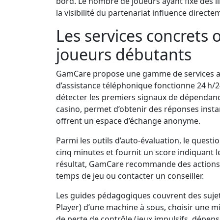
bord. Le nombre de joueurs ayant fixé des 
la visibilité du partenariat influence dire
Les services concrets
joueurs débutants
GamCare propose une gamme de services acce
d’assistance téléphonique fonctionne 24 h/24
détecter les premiers signaux de dépendance.
casino, permet d’obtenir des réponses ins
offrent un espace d’échange anonyme.
Parmi les outils d’auto‑évaluation, le quest
cinq minutes et fournit un score indiquant l
résultat, GamCare recommande des actions pr
temps de jeu ou contacter un conseiller.
Les guides pédagogiques couvrent des sujets
Player) d’une machine à sous, choisir une mi
de perte de contrôle (jeux impulsifs, dépen