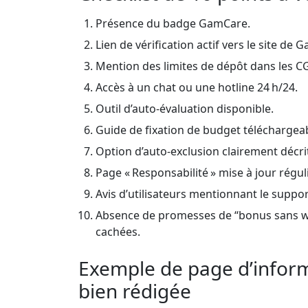
Présence du badge GamCare.
Lien de vérification actif vers le site de 
Mention des limites de dépôt dans les C
Accès à un chat ou une hotline 24 h/24.
Outil d’auto‑évaluation disponible.
Guide de fixation de budget téléchargeab
Option d’auto‑exclusion clairement décri
Page « Responsabilité » mise à jour régu
Avis d’utilisateurs mentionnant le supp
Absence de promesses de “bonus sans w
cachées.
Exemple de page d’inform
bien rédigée