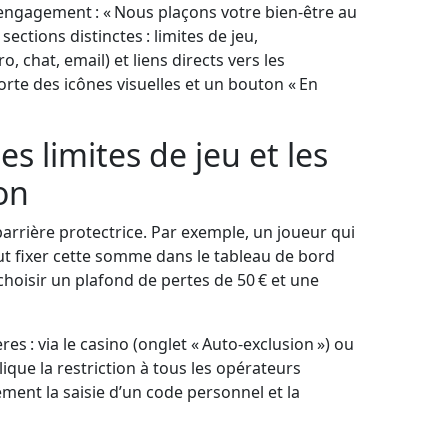
engagement : « Nous plaçons votre bien‑être au
sections distinctes : limites de jeu,
, chat, email) et liens directs vers les
e des icônes visuelles et un bouton « En
es limites de jeu et les
on
rrière protectrice. Par exemple, un joueur qui
t fixer cette somme dans le tableau de bord
 choisir un plafond de pertes de 50 € et une
s : via le casino (onglet « Auto‑exclusion ») ou
ique la restriction à tous les opérateurs
ment la saisie d’un code personnel et la