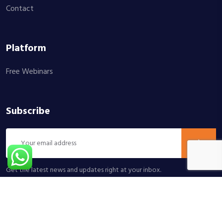
Contact
Platform
Free Webinars
Subscribe
Get the latest news and updates right at your inbox.