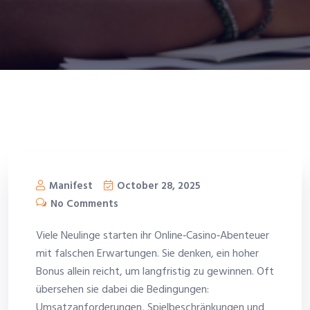
Manifest
October 28, 2025
No Comments
Viele Neulinge starten ihr Online‑Casino‑Abenteuer
mit falschen Erwartungen. Sie denken, ein hoher
Bonus allein reicht, um langfristig zu gewinnen. Oft
übersehen sie dabei die Bedingungen:
Umsatzanforderungen, Spielbeschränkungen und