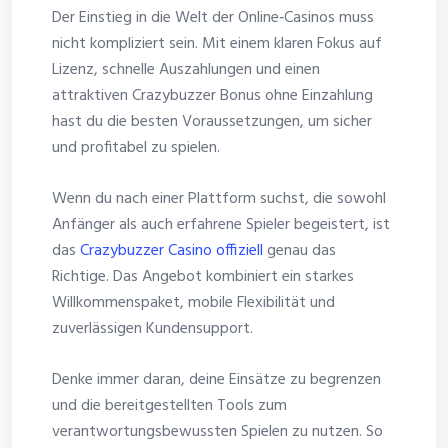
Der Einstieg in die Welt der Online‑Casinos muss
nicht kompliziert sein. Mit einem klaren Fokus auf
Lizenz, schnelle Auszahlungen und einen
attraktiven Crazybuzzer Bonus ohne Einzahlung
hast du die besten Voraussetzungen, um sicher
und profitabel zu spielen.
Wenn du nach einer Plattform suchst, die sowohl
Anfänger als auch erfahrene Spieler begeistert, ist
das
Crazybuzzer Casino offiziell
genau das
Richtige. Das Angebot kombiniert ein starkes
Willkommenspaket, mobile Flexibilität und
zuverlässigen Kundensupport.
Denke immer daran, deine Einsätze zu begrenzen
und die bereitgestellten Tools zum
verantwortungsbewussten Spielen zu nutzen. So