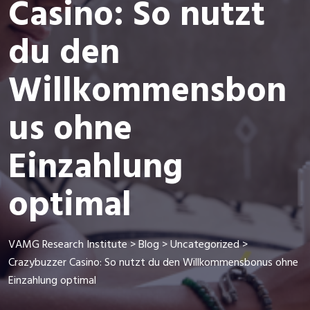
Casino: So nutzt
du den
Willkommensbon
us ohne
Einzahlung
optimal
VAMG Research Institute
>
Blog
>
Uncategorized
>
Crazybuzzer Casino: So nutzt du den Willkommensbonus ohne
Einzahlung optimal