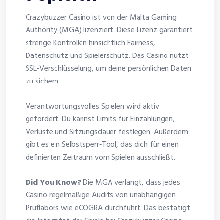
Crazybuzzer Casino ist von der Malta Gaming
Authority (MGA) lizenziert. Diese Lizenz garantiert
strenge Kontrollen hinsichtlich Fairness,
Datenschutz und Spielerschutz. Das Casino nutzt
SSL‑Verschlüsselung, um deine persönlichen Daten
zu sichern.
Verantwortungsvolles Spielen wird aktiv
gefördert. Du kannst Limits für Einzahlungen,
Verluste und Sitzungsdauer festlegen. Außerdem
gibt es ein Selbstsperr‑Tool, das dich für einen
definierten Zeitraum vom Spielen ausschließt.
Did You Know?
Die MGA verlangt, dass jedes
Casino regelmäßige Audits von unabhängigen
Prüflabors wie eCOGRA durchführt. Das bestätigt