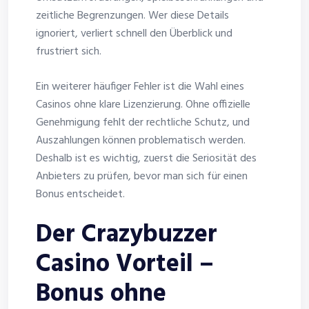
zeitliche Begrenzungen. Wer diese Details
ignoriert, verliert schnell den Überblick und
frustriert sich.
Ein weiterer häufiger Fehler ist die Wahl eines
Casinos ohne klare Lizenzierung. Ohne offizielle
Genehmigung fehlt der rechtliche Schutz, und
Auszahlungen können problematisch werden.
Deshalb ist es wichtig, zuerst die Seriosität des
Anbieters zu prüfen, bevor man sich für einen
Bonus entscheidet.
Der Crazybuzzer
Casino Vorteil –
Bonus ohne