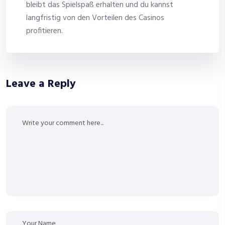
bleibt das Spielspaß erhalten und du kannst
langfristig von den Vorteilen des Casinos
profitieren.
Leave a Reply