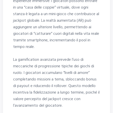
esperienze immersive: i giocatori possono entrare
in una “casa delle coppie” virtuale, dove ogni
stanza è legata a un mini‑gioco che contribuisce al
jackpot globale. La realtà aumentata (AR) può
aggiungere un ulteriore livello, permettendo ai
giocatori di “catturare” cuori digitali nella vita reale
tramite smartphone, incrementando il pool in
tempo reale.
La gamification avanzata prevede l’uso di
meccaniche di progressione tipiche dei giochi di
ruolo. I giocatori accumulano “livelli di amore”
completando missioni a tema, sbloccando bonus
di payout e riducendo il rollover. Questo modello
incentiva la fidelizzazione a lungo termine, poiché il
valore percepito del jackpot cresce con
l’avanzamento del giocatore.