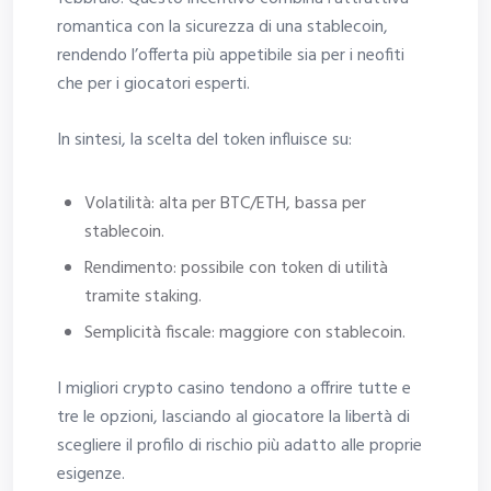
romantica con la sicurezza di una stablecoin,
rendendo l’offerta più appetibile sia per i neofiti
che per i giocatori esperti.
In sintesi, la scelta del token influisce su:
Volatilità: alta per BTC/ETH, bassa per
stablecoin.
Rendimento: possibile con token di utilità
tramite staking.
Semplicità fiscale: maggiore con stablecoin.
I migliori crypto casino tendono a offrire tutte e
tre le opzioni, lasciando al giocatore la libertà di
scegliere il profilo di rischio più adatto alle proprie
esigenze.