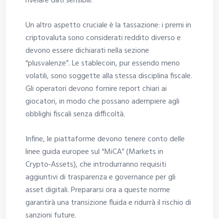
rivelare dati sensibili.
Un altro aspetto cruciale è la tassazione: i premi in
criptovaluta sono considerati reddito diverso e
devono essere dichiarati nella sezione
“plusvalenze”. Le stablecoin, pur essendo meno
volatili, sono soggette alla stessa disciplina fiscale.
Gli operatori devono fornire report chiari ai
giocatori, in modo che possano adempiere agli
obblighi fiscali senza difficoltà.
Infine, le piattaforme devono tenere conto delle
linee guida europee sul “MiCA” (Markets in
Crypto‑Assets), che introdurranno requisiti
aggiuntivi di trasparenza e governance per gli
asset digitali. Prepararsi ora a queste norme
garantirà una transizione fluida e ridurrà il rischio di
sanzioni future.