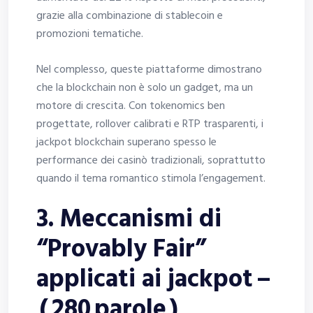
grazie alla combinazione di stablecoin e
promozioni tematiche.
Nel complesso, queste piattaforme dimostrano
che la blockchain non è solo un gadget, ma un
motore di crescita. Con tokenomics ben
progettate, rollover calibrati e RTP trasparenti, i
jackpot blockchain superano spesso le
performance dei casinò tradizionali, soprattutto
quando il tema romantico stimola l’engagement.
3. Meccanismi di
“Provably Fair”
applicati ai jackpot –
( 280 parole )