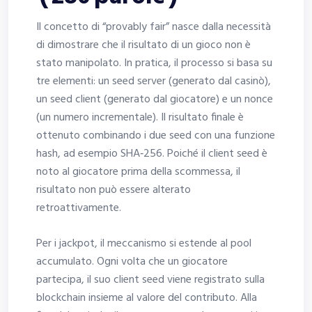
Il concetto di “provably fair” nasce dalla necessità
di dimostrare che il risultato di un gioco non è
stato manipolato. In pratica, il processo si basa su
tre elementi: un seed server (generato dal casinò),
un seed client (generato dal giocatore) e un nonce
(un numero incrementale). Il risultato finale è
ottenuto combinando i due seed con una funzione
hash, ad esempio SHA‑256. Poiché il client seed è
noto al giocatore prima della scommessa, il
risultato non può essere alterato
retroattivamente.
Per i jackpot, il meccanismo si estende al pool
accumulato. Ogni volta che un giocatore
partecipa, il suo client seed viene registrato sulla
blockchain insieme al valore del contributo. Alla