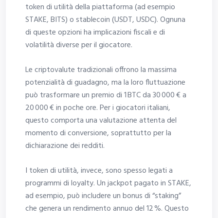
token di utilità della piattaforma (ad esempio
STAKE, BITS) o stablecoin (USDT, USDC). Ognuna
di queste opzioni ha implicazioni fiscali e di
volatilità diverse per il giocatore.
Le criptovalute tradizionali offrono la massima
potenzialità di guadagno, ma la loro fluttuazione
può trasformare un premio di 1 BTC da 30 000 € a
20 000 € in poche ore. Per i giocatori italiani,
questo comporta una valutazione attenta del
momento di conversione, soprattutto per la
dichiarazione dei redditi.
I token di utilità, invece, sono spesso legati a
programmi di loyalty. Un jackpot pagato in STAKE,
ad esempio, può includere un bonus di “staking”
che genera un rendimento annuo del 12 %. Questo