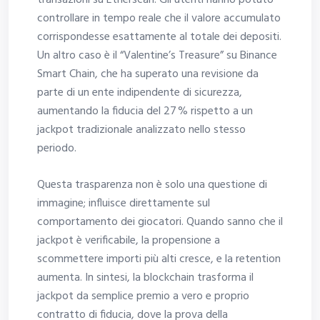
transazioni su Etherscan. Gli utenti hanno potuto
controllare in tempo reale che il valore accumulato
corrispondesse esattamente al totale dei depositi.
Un altro caso è il “Valentine’s Treasure” su Binance
Smart Chain, che ha superato una revisione da
parte di un ente indipendente di sicurezza,
aumentando la fiducia del 27 % rispetto a un
jackpot tradizionale analizzato nello stesso
periodo.
Questa trasparenza non è solo una questione di
immagine; influisce direttamente sul
comportamento dei giocatori. Quando sanno che il
jackpot è verificabile, la propensione a
scommettere importi più alti cresce, e la retention
aumenta. In sintesi, la blockchain trasforma il
jackpot da semplice premio a vero e proprio
contratto di fiducia, dove la prova della