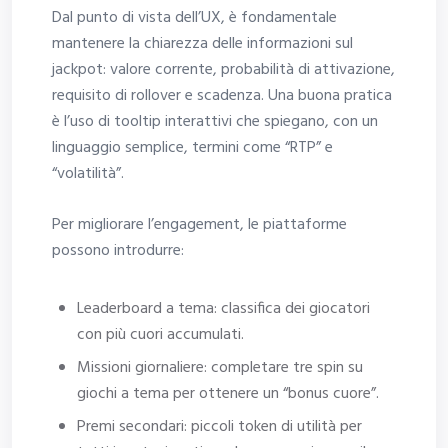
Dal punto di vista dell’UX, è fondamentale
mantenere la chiarezza delle informazioni sul
jackpot: valore corrente, probabilità di attivazione,
requisito di rollover e scadenza. Una buona pratica
è l’uso di tooltip interattivi che spiegano, con un
linguaggio semplice, termini come “RTP” e
“volatilità”.
Per migliorare l’engagement, le piattaforme
possono introdurre:
Leaderboard a tema: classifica dei giocatori
con più cuori accumulati.
Missioni giornaliere: completare tre spin su
giochi a tema per ottenere un “bonus cuore”.
Premi secondari: piccoli token di utilità per