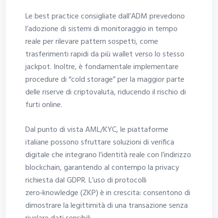
Le best practice consigliate dall’ADM prevedono
l’adozione di sistemi di monitoraggio in tempo
reale per rilevare pattern sospetti, come
trasferimenti rapidi da più wallet verso lo stesso
jackpot. Inoltre, è fondamentale implementare
procedure di “cold storage” per la maggior parte
delle riserve di criptovaluta, riducendo il rischio di
furti online.
Dal punto di vista AML/KYC, le piattaforme
italiane possono sfruttare soluzioni di verifica
digitale che integrano l’identità reale con l’indirizzo
blockchain, garantendo al contempo la privacy
richiesta dal GDPR. L’uso di protocolli
zero‑knowledge (ZKP) è in crescita: consentono di
dimostrare la legittimità di una transazione senza