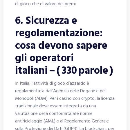
di gioco che di valore dei premi.
6. Sicurezza e
regolamentazione:
cosa devono sapere
gli operatori
italiani – ( 330 parole )
In Italia, l’attività di gioco d’azzardo è
regolamentata dall’Agenzia delle Dogane e dei
Monopoli (ADM). Per i casino con crypto, la licenza
tradizionale deve essere integrata da una
valutazione della conformità alle norme
antiriciclaggio (AML) e al Regolamento Generale
sulla Protezione dei Dati (GDPR). La blockchain, per