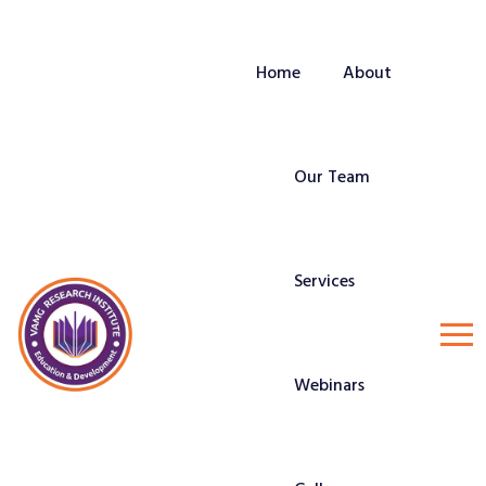
Home
About
Our Team
Services
Webinars