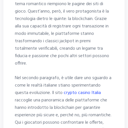
tema romantico riempiono le pagine dei siti di
gioco. Quest’anno, però, il vero protagonista è la
tecnologia dietro le quinte: la blockchain. Grazie
alla sua capacità di registrare ogni transazione in
modo immutabile, le piattaforme stanno
trasformando i classici jackpot in premi
totalmente verificabili, creando un legame tra
fiducia e passione che pochi altri settori possono
offrire.
Nel secondo paragrafo, è utile dare uno sguardo a
come le realtà italiane stiano sperimentando
questa evoluzione. Il sito
crypto casino Italia
raccoglie una panoramica delle piattaforme che
hanno introdotto la blockchain per garantire
esperienze più sicure e, perché no, più romantiche.
Qui i giocatori possono confrontare le offerte,