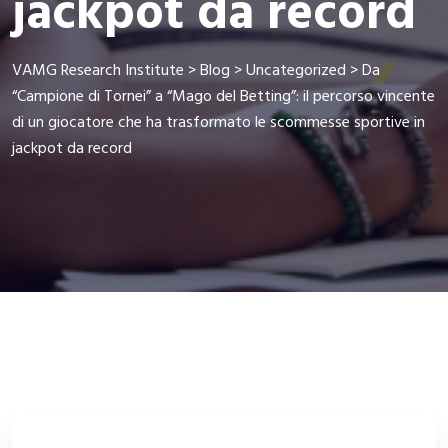
jackpot da record
VAMG Research Institute
>
Blog
>
Uncategorized
>
Da
“Campione di Tornei” a “Mago del Betting”: il percorso vincente
di un giocatore che ha trasformato le scommesse sportive in
jackpot da record