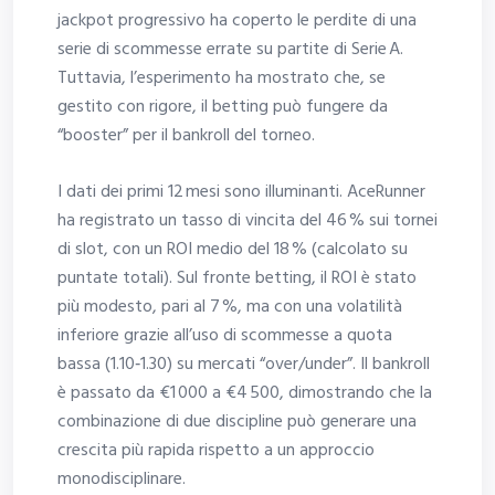
jackpot progressivo ha coperto le perdite di una
serie di scommesse errate su partite di Serie A.
Tuttavia, l’esperimento ha mostrato che, se
gestito con rigore, il betting può fungere da
“booster” per il bankroll del torneo.
I dati dei primi 12 mesi sono illuminanti. AceRunner
ha registrato un tasso di vincita del 46 % sui tornei
di slot, con un ROI medio del 18 % (calcolato su
puntate totali). Sul fronte betting, il ROI è stato
più modesto, pari al 7 %, ma con una volatilità
inferiore grazie all’uso di scommesse a quota
bassa (1.10‑1.30) su mercati “over/under”. Il bankroll
è passato da €1 000 a €4 500, dimostrando che la
combinazione di due discipline può generare una
crescita più rapida rispetto a un approccio
monodisciplinare.