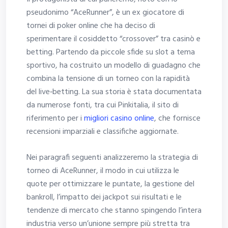
pseudonimo “AceRunner”, è un ex giocatore di
tornei di poker online che ha deciso di
sperimentare il cosiddetto “crossover” tra casinò e
betting. Partendo da piccole sfide su slot a tema
sportivo, ha costruito un modello di guadagno che
combina la tensione di un torneo con la rapidità
del live‑betting. La sua storia è stata documentata
da numerose fonti, tra cui Pinkitalia, il sito di
riferimento per i
migliori casino online
, che fornisce
recensioni imparziali e classifiche aggiornate.
Nei paragrafi seguenti analizzeremo la strategia di
torneo di AceRunner, il modo in cui utilizza le
quote per ottimizzare le puntate, la gestione del
bankroll, l’impatto dei jackpot sui risultati e le
tendenze di mercato che stanno spingendo l’intera
industria verso un’unione sempre più stretta tra