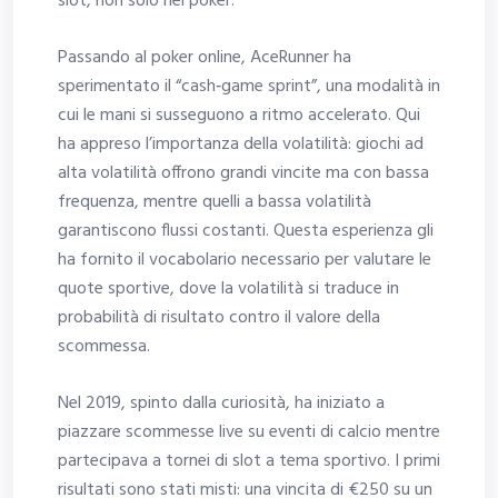
slot, non solo nel poker.
Passando al poker online, AceRunner ha
sperimentato il “cash‑game sprint”, una modalità in
cui le mani si susseguono a ritmo accelerato. Qui
ha appreso l’importanza della volatilità: giochi ad
alta volatilità offrono grandi vincite ma con bassa
frequenza, mentre quelli a bassa volatilità
garantiscono flussi costanti. Questa esperienza gli
ha fornito il vocabolario necessario per valutare le
quote sportive, dove la volatilità si traduce in
probabilità di risultato contro il valore della
scommessa.
Nel 2019, spinto dalla curiosità, ha iniziato a
piazzare scommesse live su eventi di calcio mentre
partecipava a tornei di slot a tema sportivo. I primi
risultati sono stati misti: una vincita di €250 su un