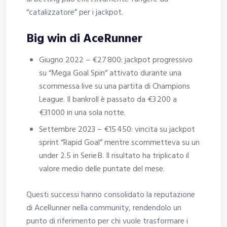
“catalizzatore” per i jackpot.
Big win di AceRunner
Giugno 2022 – €27 800: jackpot progressivo
su “Mega Goal Spin” attivato durante una
scommessa live su una partita di Champions
League. Il bankroll è passato da €3 200 a
€31 000 in una sola notte.
Settembre 2023 – €15 450: vincita su jackpot
sprint “Rapid Goal” mentre scommetteva su un
under 2.5 in Serie B. Il risultato ha triplicato il
valore medio delle puntate del mese.
Questi successi hanno consolidato la reputazione
di AceRunner nella community, rendendolo un
punto di riferimento per chi vuole trasformare i