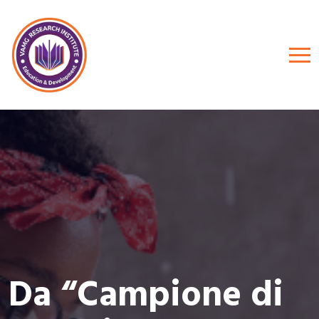
Da “Campione di