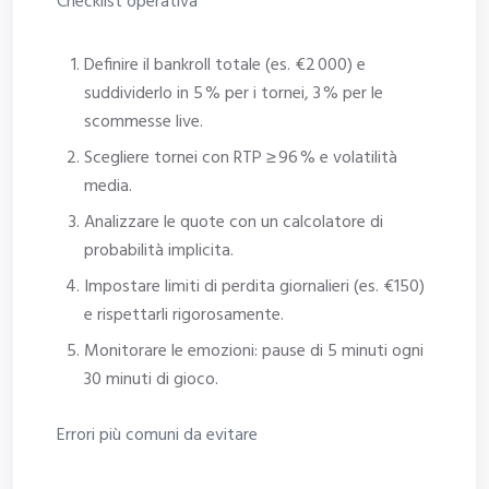
Checklist operativa
Definire il bankroll totale (es. €2 000) e
suddividerlo in 5 % per i tornei, 3 % per le
scommesse live.
Scegliere tornei con RTP ≥ 96 % e volatilità
media.
Analizzare le quote con un calcolatore di
probabilità implicita.
Impostare limiti di perdita giornalieri (es. €150)
e rispettarli rigorosamente.
Monitorare le emozioni: pause di 5 minuti ogni
30 minuti di gioco.
Errori più comuni da evitare