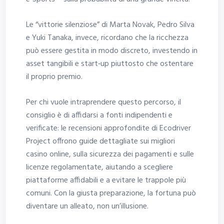
Le “vittorie silenziose” di Marta Novak, Pedro Silva
e Yuki Tanaka, invece, ricordano che la ricchezza
può essere gestita in modo discreto, investendo in
asset tangibili e start‑up piuttosto che ostentare
il proprio premio.
Per chi vuole intraprendere questo percorso, il
consiglio è di affidarsi a fonti indipendenti e
verificate: le recensioni approfondite di Ecodriver
Project offrono guide dettagliate sui migliori
casino online, sulla sicurezza dei pagamenti e sulle
licenze regolamentate, aiutando a scegliere
piattaforme affidabili e a evitare le trappole più
comuni. Con la giusta preparazione, la fortuna può
diventare un alleato, non un’illusione.