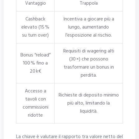
Vantaggio
Trappola
Cashback
Incentiva a giocare più a
elevato (15 %
lungo, aumentando
su turn over)
l’esposizione al rischio.
Requisiti di wagering alti
Bonus “reload”
(30 ×) che possono
100 % fino a
trasformare un bonus in
20 k€
perdita.
Accesso a
Richieste di deposito minimo
tavoli con
più alto, limitando la
commissioni
liquidità.
ridotte
La chiave è valutare il rapporto tra valore netto del