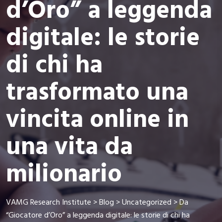
d’Oro” a leggenda
digitale: le storie
di chi ha
trasformato una
vincita online in
una vita da
milionario
VAMG Research Institute
>
Blog
>
Uncategorized
>
Da
“Giocatore d’Oro” a leggenda digitale: le storie di chi ha