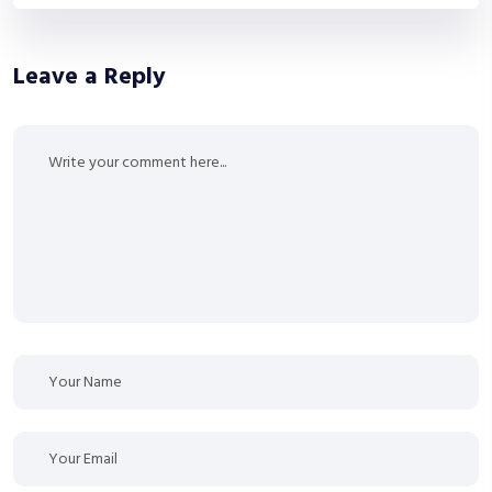
Leave a Reply