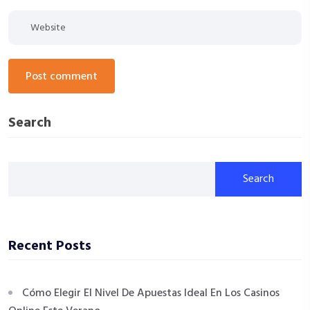
post comment
Search
Search
Recent Posts
Cómo Elegir El Nivel De Apuestas Ideal En Los Casinos