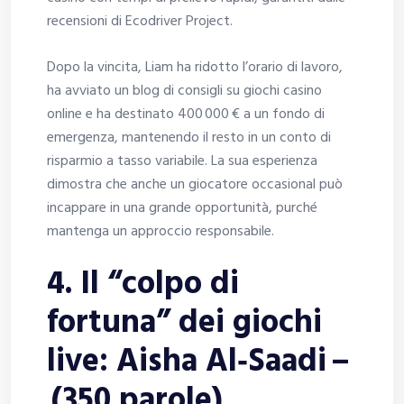
recensioni di Ecodriver Project.
Dopo la vincita, Liam ha ridotto l’orario di lavoro,
ha avviato un blog di consigli su giochi casino
online e ha destinato 400 000 € a un fondo di
emergenza, mantenendo il resto in un conto di
risparmio a tasso variabile. La sua esperienza
dimostra che anche un giocatore occasional può
incappare in una grande opportunità, purché
mantenga un approccio responsabile.
4. Il “colpo di
fortuna” dei giochi
live: Aisha Al‑Saadi –
(350 parole)