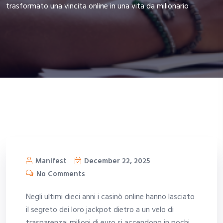
trasformato una vincita online in una vita da milionario
Manifest
December 22, 2025
No Comments
Negli ultimi dieci anni i casinò online hanno lasciato
il segreto dei loro jackpot dietro a un velo di