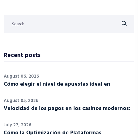
Recent posts
August 06, 2026
Cómo elegir el nivel de apuestas ideal en
August 05, 2026
Velocidad de los pagos en los casinos modernos:
July 27, 2026
Cómo la Optimización de Plataformas