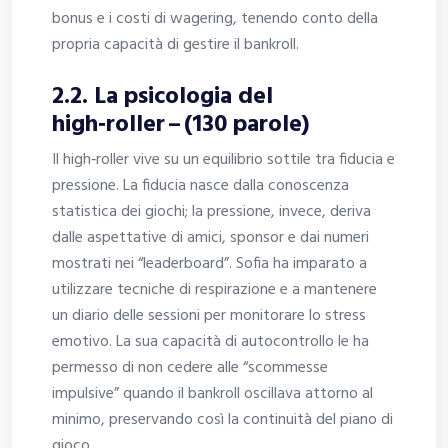
bonus e i costi di wagering, tenendo conto della
propria capacità di gestire il bankroll.
2.2. La psicologia del
high‑roller – (130 parole)
Il high‑roller vive su un equilibrio sottile tra fiducia e
pressione. La fiducia nasce dalla conoscenza
statistica dei giochi; la pressione, invece, deriva
dalle aspettative di amici, sponsor e dai numeri
mostrati nei “leaderboard”. Sofia ha imparato a
utilizzare tecniche di respirazione e a mantenere
un diario delle sessioni per monitorare lo stress
emotivo. La sua capacità di autocontrollo le ha
permesso di non cedere alle “scommesse
impulsive” quando il bankroll oscillava attorno al
minimo, preservando così la continuità del piano di
gioco.