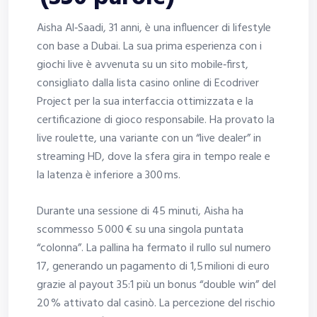
Aisha Al‑Saadi, 31 anni, è una influencer di lifestyle
con base a Dubai. La sua prima esperienza con i
giochi live è avvenuta su un sito mobile‑first,
consigliato dalla lista casino online di Ecodriver
Project per la sua interfaccia ottimizzata e la
certificazione di gioco responsabile. Ha provato la
live roulette, una variante con un “live dealer” in
streaming HD, dove la sfera gira in tempo reale e
la latenza è inferiore a 300 ms.
Durante una sessione di 45 minuti, Aisha ha
scommesso 5 000 € su una singola puntata
“colonna”. La pallina ha fermato il rullo sul numero
17, generando un pagamento di 1,5 milioni di euro
grazie al payout 35:1 più un bonus “double win” del
20 % attivato dal casinò. La percezione del rischio