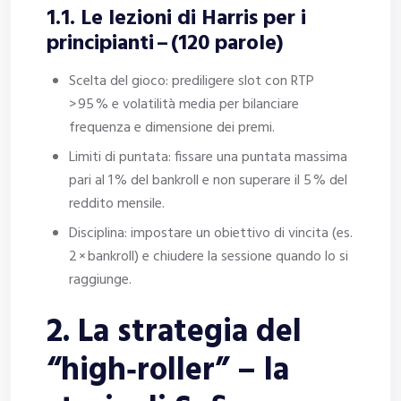
1.1. Le lezioni di Harris per i
principianti – (120 parole)
Scelta del gioco: prediligere slot con RTP
> 95 % e volatilità media per bilanciare
frequenza e dimensione dei premi.
Limiti di puntata: fissare una puntata massima
pari al 1 % del bankroll e non superare il 5 % del
reddito mensile.
Disciplina: impostare un obiettivo di vincita (es.
2 × bankroll) e chiudere la sessione quando lo si
raggiunge.
2. La strategia del
“high‑roller” – la