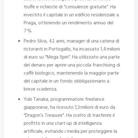
truffe e richieste di “consulenze gratuite”. Ha
investito il capitale in un edificio residenziale a
Praga, ottenendo un rendimento annuo del
7 %.
Pedro Silva, 42 anni, manager di una catena di
ristoranti in Portogallo, ha incassato 1,4 milioni
di euro su “Mega Spin”. Ha utilizzato una parte
del denaro per aprire una piccola franchising di
caffè biologico, mantenendo la maggior parte
del capitale in un fondo obbligazionario a
breve scadenza.
Yuki Tanaka, programmatore freelance
giapponese, ha ricevuto 1,3 milioni di euro da
“Dragon’s Treasure”. Ha scelto di trasferire il
profitto in una start‑up di intelligenza
artificiale, evitando i media per proteggere la