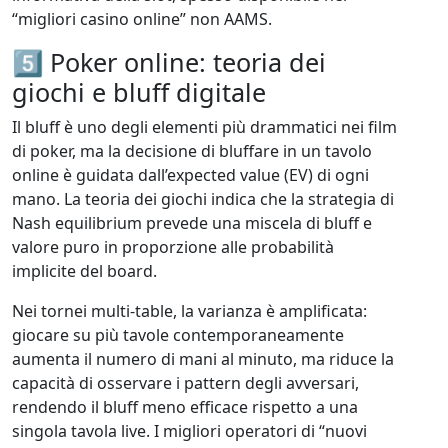
“migliori casino online” non AAMS.
5️⃣ Poker online: teoria dei
giochi e bluff digitale
Il bluff è uno degli elementi più drammatici nei film
di poker, ma la decisione di bluffare in un tavolo
online è guidata dall’expected value (EV) di ogni
mano. La teoria dei giochi indica che la strategia di
Nash equilibrium prevede una miscela di bluff e
valore puro in proporzione alle probabilità
implicite del board.
Nei tornei multi‑table, la varianza è amplificata:
giocare su più tavole contemporaneamente
aumenta il numero di mani al minuto, ma riduce la
capacità di osservare i pattern degli avversari,
rendendo il bluff meno efficace rispetto a una
singola tavola live. I migliori operatori di “nuovi