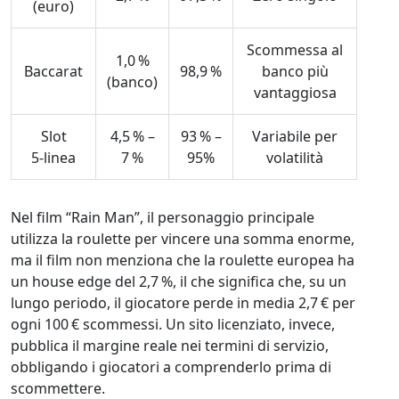
(euro)
Scommessa al
1,0 %
Baccarat
98,9 %
banco più
(banco)
vantaggiosa
Slot
4,5 % –
93 % –
Variabile per
5‑linea
7 %
95%
volatilità
Nel film “Rain Man”, il personaggio principale
utilizza la roulette per vincere una somma enorme,
ma il film non menziona che la roulette europea ha
un house edge del 2,7 %, il che significa che, su un
lungo periodo, il giocatore perde in media 2,7 € per
ogni 100 € scommessi. Un sito licenziato, invece,
pubblica il margine reale nei termini di servizio,
obbligando i giocatori a comprenderlo prima di
scommettere.