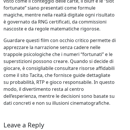
visto come il conteggio delle carte, il bluff e le “slot
fortunate” siano presentati come formule
magiche, mentre nella realtà digitale ogni risultato
è governato da RNG certificati, da commissioni
nascoste e da regole matematiche rigorose.
Guardare questi film con occhio critico permette di
apprezzare la narrazione senza cadere nelle
trappole psicologiche che i numeri “fortunati” e le
superstizioni possono creare. Quando si decide di
giocare, è consigliabile consultare risorse affidabili
come il sito Tacita, che fornisce guide dettagliate
su probabilità, RTP e gioco responsabile. In questo
modo, il divertimento resta al centro
dell’esperienza, mentre le decisioni sono basate su
dati concreti e non su illusioni cinematografiche.
Leave a Reply