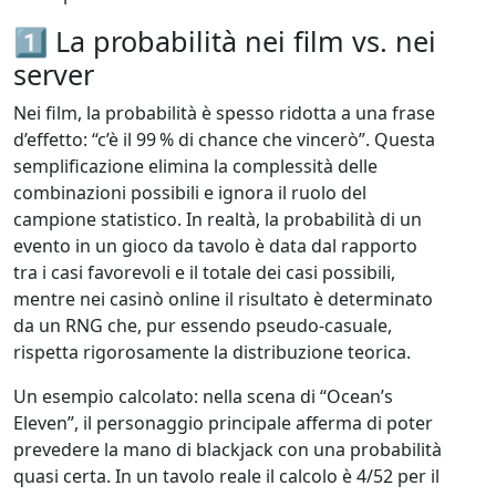
1️⃣ La probabilità nei film vs. nei
server
Nei film, la probabilità è spesso ridotta a una frase
d’effetto: “c’è il 99 % di chance che vincerò”. Questa
semplificazione elimina la complessità delle
combinazioni possibili e ignora il ruolo del
campione statistico. In realtà, la probabilità di un
evento in un gioco da tavolo è data dal rapporto
tra i casi favorevoli e il totale dei casi possibili,
mentre nei casinò online il risultato è determinato
da un RNG che, pur essendo pseudo‑casuale,
rispetta rigorosamente la distribuzione teorica.
Un esempio calcolato: nella scena di “Ocean’s
Eleven”, il personaggio principale afferma di poter
prevedere la mano di blackjack con una probabilità
quasi certa. In un tavolo reale il calcolo è 4/52 per il