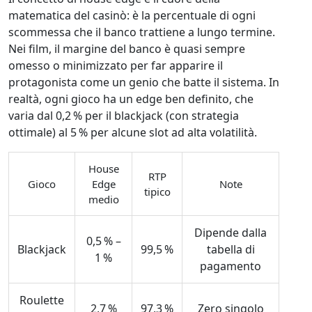
matematica del casinò: è la percentuale di ogni
scommessa che il banco trattiene a lungo termine.
Nei film, il margine del banco è quasi sempre
omesso o minimizzato per far apparire il
protagonista come un genio che batte il sistema. In
realtà, ogni gioco ha un edge ben definito, che
varia dal 0,2 % per il blackjack (con strategia
ottimale) al 5 % per alcune slot ad alta volatilità.
House
RTP
Gioco
Edge
Note
tipico
medio
Dipende dalla
0,5 % –
Blackjack
99,5 %
tabella di
1 %
pagamento
Roulette
2,7 %
97,3 %
Zero singolo