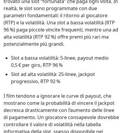
trovato una slot “fortunata” che paga ogni volta. In
realtà, le slot sono programmate con due
parametri fondamentali: il ritorno al giocatore
(RTP) e la volatilità. Una slot a bassa volatilità (RTP
96 %) paga piccole vincite frequenti, mentre una ad
alta volatilità (RTP 92 %) offre premi più rari ma
potenzialmente più grandi.
Slot a bassa volatilità: 5‑linee, payout medio
0,5 € per giro, RTP 96 %
Slot ad alta volatilità: 25‑linee, jackpot
progressivo, RTP 92 %
I film tendono a ignorare le curve di payout, che
mostrano come la probabilità di vincere il jackpot
decresca drasticamente con l’aumento delle linee
di pagamento. Un giocatore consapevole dovrebbe
controllare il valore di volatilità nella tabella
informativa della slot, spesso disponibile nei