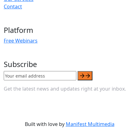
Contact
Platform
Free Webinars
Subscribe
Get the latest news and updates right at your inbox.
Built with love by
Manifest Multimedia