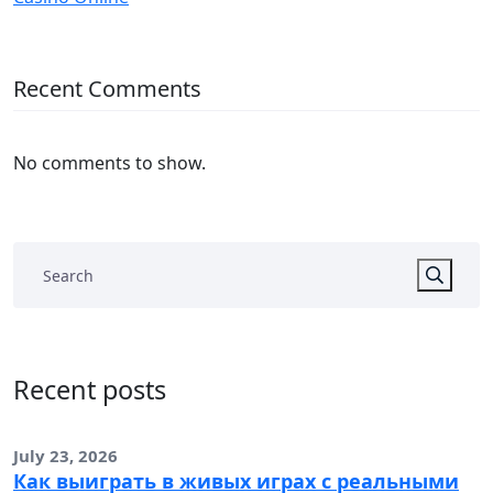
Recent Comments
No comments to show.
Recent posts
July 23, 2026
Как выиграть в живых играх с реальными