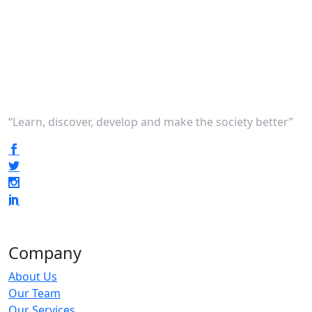
“Learn, discover, develop and make the society better”
Company
About Us
Our Team
Our Services