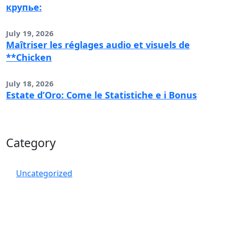
крупье:
July 19, 2026
Maîtriser les réglages audio et visuels de
**Chicken
July 18, 2026
Estate d’Oro: Come le Statistiche e i Bonus
Category
Uncategorized