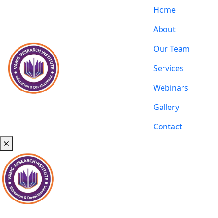
Home
About
Our Team
Services
Webinars
Gallery
Contact