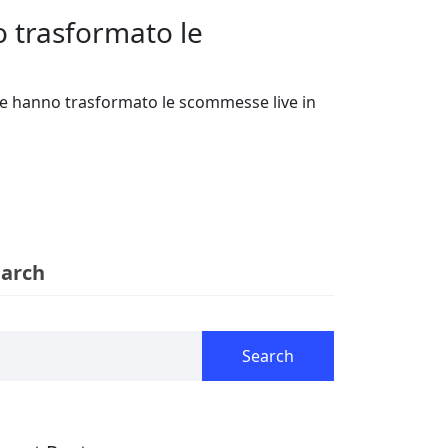
no trasformato le
 che hanno trasformato le scommesse live in
earch
Search