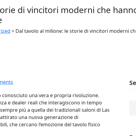
storie di vincitori moderni che han
e
ized
>
Dal tavolo al milione: le storie di vincitori moderni
ments
S
no conosciuto una vera e propria rivoluzione.
nza e dealer reali che interagiscono in tempo
 sempre più a quella dei tradizionali saloni di Las
attirato una nuova generazione di
ili, che cercano l’emozione del tavolo fisico