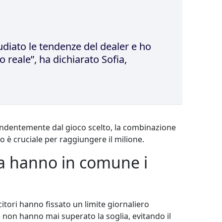
udiato le tendenze del dealer e ho
 reale”, ha dichiarato Sofia,
ndentemente dal gioco scelto, la combinazione
o è cruciale per raggiungere il milione.
sa hanno in comune i
citori hanno fissato un limite giornaliero
 e non hanno mai superato la soglia, evitando il