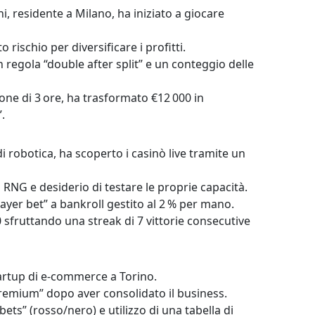
ni, residente a Milano, ha iniziato a giocare
 rischio per diversificare i profitti.
on regola “double after split” e un conteggio delle
one di 3 ore, ha trasformato €12 000 in
.
i robotica, ha scoperto i casinò live tramite un
i RNG e desiderio di testare le proprie capacità.
ayer bet” a bankroll gestito al 2 % per mano.
0 sfruttando una streak di 7 vittorie consecutive
tartup di e‑commerce a Torino.
remium” dopo aver consolidato il business.
ets” (rosso/nero) e utilizzo di una tabella di