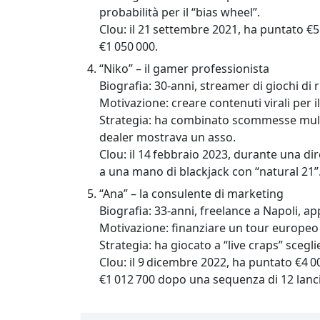
probabilità per il “bias wheel”.
Clou: il 21 settembre 2021, ha puntato €5
€1 050 000.
“Niko” – il gamer professionista
Biografia: 30‑anni, streamer di giochi di 
Motivazione: creare contenuti virali per i
Strategia: ha combinato scommesse multi
dealer mostrava un asso.
Clou: il 14 febbraio 2023, durante una di
a una mano di blackjack con “natural 21”
“Ana” – la consulente di marketing
Biografia: 33‑anni, freelance a Napoli, ap
Motivazione: finanziare un tour europeo 
Strategia: ha giocato a “live craps” sceg
Clou: il 9 dicembre 2022, ha puntato €4 0
€1 012 700 dopo una sequenza di 12 lanci