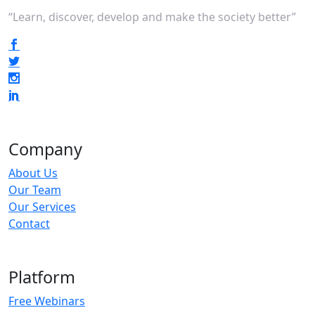
“Learn, discover, develop and make the society better”
Company
About Us
Our Team
Our Services
Contact
Platform
Free Webinars