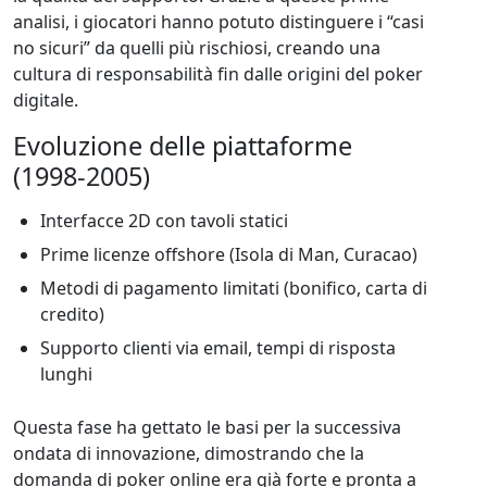
analisi, i giocatori hanno potuto distinguere i “casi​
no sicuri” da quelli più rischiosi, creando una
cultura di responsabilità fin dalle origini del poker
digitale.
Evoluzione delle piattaforme
(1998‑2005)
Interfacce 2D con tavoli statici
Prime licenze offshore (Isola di Man, Curacao)
Metodi di pagamento limitati (bonifico, carta di
credito)
Supporto clienti via email, tempi di risposta
lunghi
Questa fase ha gettato le basi per la successiva
ondata di innovazione, dimostrando che la
domanda di poker online era già forte e pronta a