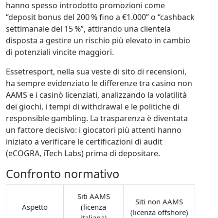
hanno spesso introdotto promozioni come
“deposit bonus del 200 % fino a €1.000” o “cashback
settimanale del 15 %”, attirando una clientela
disposta a gestire un rischio più elevato in cambio
di potenziali vincite maggiori.
Essetresport, nella sua veste di sito di recensioni,
ha sempre evidenziato le differenze tra casino non
AAMS e i casinò licenziati, analizzando la volatilità
dei giochi, i tempi di withdrawal e le politiche di
responsible gambling. La trasparenza è diventata
un fattore decisivo: i giocatori più attenti hanno
iniziato a verificare le certificazioni di audit
(eCOGRA, iTech Labs) prima di depositare.
Confronto normativo
Siti AAMS
Siti non AAMS
Aspetto
(licenza
(licenza offshore)
italiana)