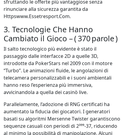
sfruttando le offerte più vantaggiose senza
rinunciare alla sicurezza garantita da
Httpswww.Essetresport.Com.
3. Tecnologie Che Hanno
Cambiato il Gioco – ( 370 parole )
Il salto tecnologico più evidente è stato il
passaggio dalle interfacce 2D a quelle 3D,
introdotte da PokerStars nel 2009 con il motore
“Turbo”. Le animazioni fluide, le angolazioni di
telecamera personalizzabili e i suoni ambientali
hanno reso l’esperienza più immersiva,
avvicinandola a quella dei casinò live.
Parallelamente, l’adozione di RNG certificati ha
aumentato la fiducia dei giocatori. I generatori
basati su algoritmi Mersenne Twister garantiscono
sequenze casuali con periodi di 2³⁹⁹‑37, riducendo
al minimo la possibilità di manipolazione. Alcuni