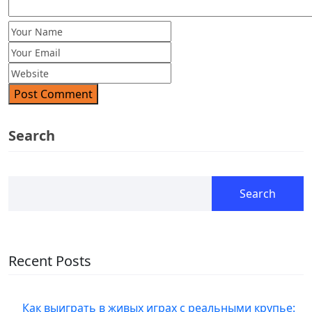
Post Comment
Search
Search
Recent Posts
Как выиграть в живых играх с реальными крупье: