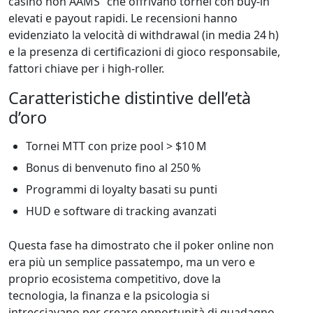
casino non AAMS” che offrivano tornei con buy‑in
elevati e payout rapidi. Le recensioni hanno
evidenziato la velocità di withdrawal (in media 24 h)
e la presenza di certificazioni di gioco responsabile,
fattori chiave per i high‑roller.
Caratteristiche distintive dell’età
d’oro
Tornei MTT con prize pool > $10 M
Bonus di benvenuto fino al 250 %
Programmi di loyalty basati su punti
HUD e software di tracking avanzati
Questa fase ha dimostrato che il poker online non
era più un semplice passatempo, ma un vero e
proprio ecosistema competitivo, dove la
tecnologia, la finanza e la psicologia si
intrecciavano per creare opportunità di guadagno