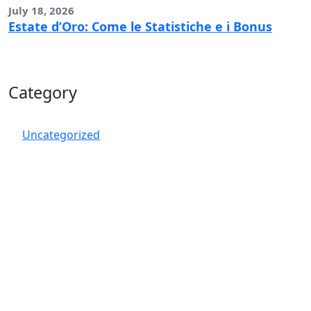
July 18, 2026
Estate d’Oro: Come le Statistiche e i Bonus
Category
Uncategorized