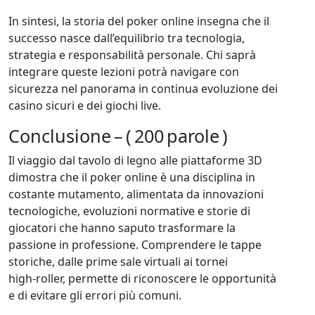
In sintesi, la storia del poker online insegna che il
successo nasce dall’equilibrio tra tecnologia,
strategia e responsabilità personale. Chi saprà
integrare queste lezioni potrà navigare con
sicurezza nel panorama in continua evoluzione dei
casi​no sicuri e dei giochi live.
Conclusione – ( 200 parole )
Il viaggio dal tavolo di legno alle piattaforme 3D
dimostra che il poker online è una disciplina in
costante mutamento, alimentata da innovazioni
tecnologiche, evoluzioni normative e storie di
giocatori che hanno saputo trasformare la
passione in professione. Comprendere le tappe
storiche, dalle prime sale virtuali ai tornei
high‑roller, permette di riconoscere le opportunità
e di evitare gli errori più comuni.