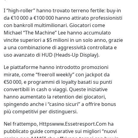
I “high‑roller” hanno trovato terreno fertile: buy‑in
da €10 000 a €100 000 hanno attirato professionisti
con bankroll multimilionari. Giocatori come
Michael “The Machine” Lee hanno accumulato
vincite superiori a $5 milioni in un solo anno, grazie
a una combinazione di aggressività controllata e
uso avanzato di HUD (Heads‑Up Display).
Le piattaforme hanno introdotto promozioni
mirate, come “freeroll weekly” con jackpot da
€50 000, e programmi di loyalty basati su punti
convertibili in cash o viaggi. Queste iniziative
hanno aumentato la retention dei giocatori,
spingendo anche i “casi​no sicuri” a offrire bonus
più competitivi per distinguersi.
Nel frattempo, Httpswww.Essetresport.Com ha
pubblicato guide comparative sui migliori “nuovi