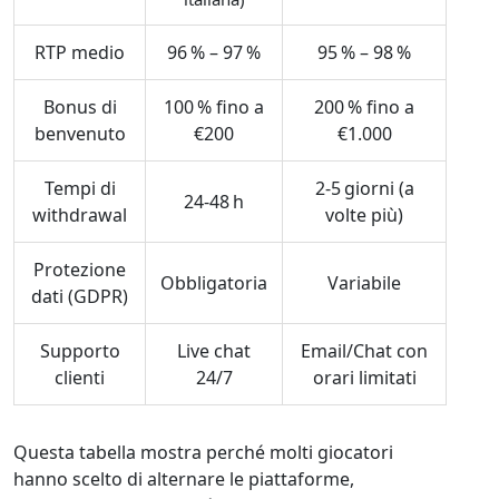
RTP medio
96 % – 97 %
95 % – 98 %
Bonus di
100 % fino a
200 % fino a
benvenuto
€200
€1.000
Tempi di
2‑5 giorni (a
24‑48 h
withdrawal
volte più)
Protezione
Obbligatoria
Variabile
dati (GDPR)
Supporto
Live chat
Email/Chat con
clienti
24/7
orari limitati
Questa tabella mostra perché molti giocatori
hanno scelto di alternare le piattaforme,