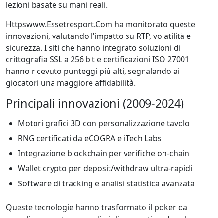
lezioni basate su mani reali.
Httpswww.Essetresport.Com ha monitorato queste
innovazioni, valutando l’impatto su RTP, volatilità e
sicurezza. I siti che hanno integrato soluzioni di
crittografia SSL a 256 bit e certificazioni ISO 27001
hanno ricevuto punteggi più alti, segnalando ai
giocatori una maggiore affidabilità.
Principali innovazioni (2009‑2024)
Motori grafici 3D con personalizzazione tavolo
RNG certificati da eCOGRA e iTech Labs
Integrazione blockchain per verifiche on‑chain
Wallet crypto per deposit/withdraw ultra‑rapidi
Software di tracking e analisi statistica avanzata
Queste tecnologie hanno trasformato il poker da