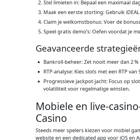
Stel limieten in: Bepaal een maximaal da
Maak een eerste storting: Gebruik iDEAL
Claim je welkomstbonus: Voer de bonusco
Speel gratis demo’s: Oefen voordat je me
Geavanceerde strategieën
Bankroll‑beheer: Zet nooit meer dan 2 % v
RTP‑analyse: Kies slots met een RTP van
Progressieve jackpot‑jacht: Focus op slo
volatiliteit voor regelmatige winsten.
Mobiele en live‑casino
Casino
Steeds meer spelers kiezen voor mobiel ga
website en een dedicated app voor iOS en A