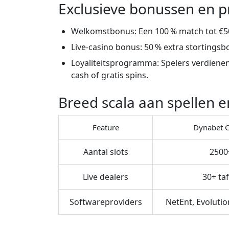
Exclusieve bonussen en 
Welkomstbonus: Een 100 % match tot €500
Live‑casino bonus: 50 % extra stortingsbo
Loyaliteitsprogramma: Spelers verdiene
cash of gratis spins.
Breed scala aan spellen e
Feature
Dynabet C
Aantal slots
2500
Live dealers
30+ taf
Softwareproviders
NetEnt, Evolutio