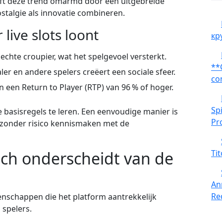
ft deze trend omarmd door een uitgebreide
nostalgie als innovatie combineren.
ive slots loont
кр
echte croupier, wat het spelgevoel versterkt.
**
ler en andere spelers creëert een sociale sfeer.
co
n een Return to Player (RTP) van 96 % of hoger.
Sp
e basisregels te leren. Een eenvoudige manier is
Pr
e zonder risico kennismaken met de
ich onderscheidt van de
Tit
An
Red
enschappen die het platform aantrekkelijk
spelers.