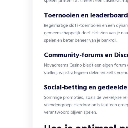
spelers praten. Dit creëert een casino‑acht
Toernooien en leaderboard
Regelmatige slots‑toernooien en een dynam
gemeenschappelijk doel. Het zien van je naam
spelen en beter beheer van je bankroll.
Community‑forums en Disc
Novadreams Casino biedt een eigen forum en
stellen, winstrategieën delen en zelfs vrie
Social‑betting en gedeeld
Sommige promoties, zoals de wekelijkse r
vriendengroep. Hierdoor ontstaat een groe
verantwoord blijven spelen.