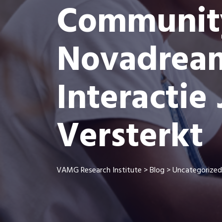
Community
Novadream
Interactie
Versterkt
VAMG Research Institute
>
Blog
>
Uncategorized