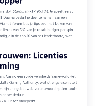
topper
ire slot
Starburst
(RTP 96,1 %). Je speelt eerst
oll. Daarna besluit je deel te nemen aan een
ia het forum lees je tips over het kiezen van
een limiet van 5 % van je totale budget per spin.
ndig je in de top‑10 van het leaderboard, wat
trouwen: Licenties
rming
ms Casino een solide veiligheidsframework. Het
 Malta Gaming Authority, wat strenge eisen stelt
dien zijn er ingebouwde verantwoord‑spelen‑tools:
n en sessieduur.
 24 uur tot onbeperkt.