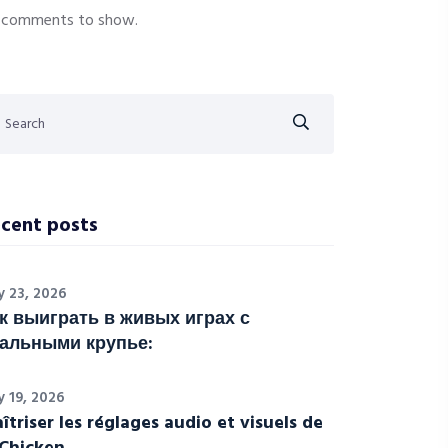
 comments to show.
cent posts
y 23, 2026
к выиграть в живых играх с
альными крупье:
y 19, 2026
îtriser les réglages audio et visuels de