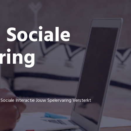
 Sociale
ring
ociale Interactie Jouw Spelervaring Versterkt