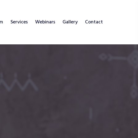
am
Services
Webinars
Gallery
Contact