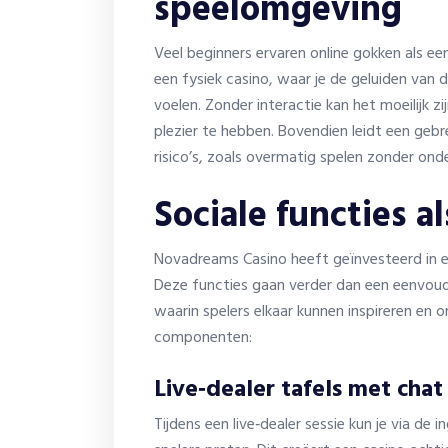
speelomgeving
Veel beginners ervaren online gokken als een
een fysiek casino, waar je de geluiden van 
voelen. Zonder interactie kan het moeilijk 
plezier te hebben. Bovendien leidt een geb
risico’s, zoals overmatig spelen zonder ond
Sociale functies a
Novadreams Casino heeft geïnvesteerd in ee
Deze functies gaan verder dan een eenvou
waarin spelers elkaar kunnen inspireren en o
componenten:
Live‑dealer tafels met chat
Tijdens een live‑dealer sessie kun je via d