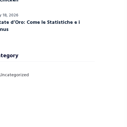
Chicken
y 18, 2026
tate d’Oro: Come le Statistiche e i
nus
tegory
Uncategorized