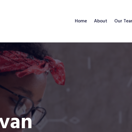
Home
About
Our Te
 van