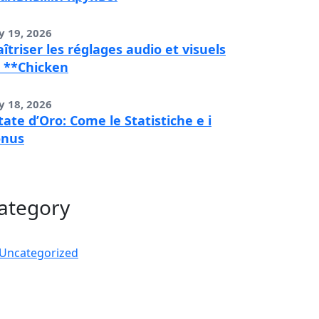
y 19, 2026
îtriser les réglages audio et visuels
 **Chicken
y 18, 2026
tate d’Oro: Come le Statistiche e i
onus
ategory
Uncategorized