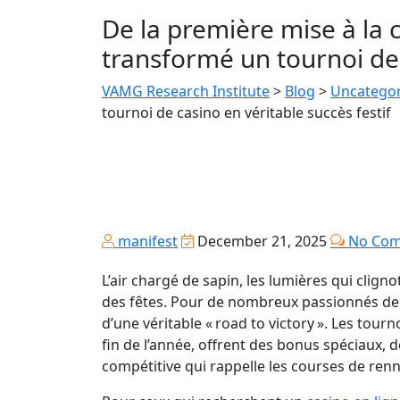
De la première mise à la
transformé un tournoi de 
VAMG Research Institute
>
Blog
>
Uncategor
tournoi de casino en véritable succès festif
manifest
December 21, 2025
No Com
L’air chargé de sapin, les lumières qui cligno
des fêtes. Pour de nombreux passionnés de j
d’une véritable « road to victory ». Les tourn
fin de l’année, offrent des bonus spéciaux,
compétitive qui rappelle les courses de ren