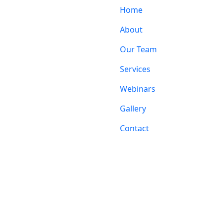
Home
About
Our Team
Services
Webinars
Gallery
Contact