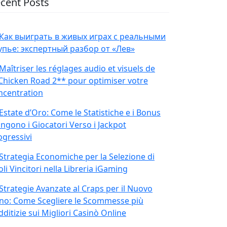
cent Posts
Как выиграть в живых играх с реальными
упье: экспертный разбор от «Лев»
Maîtriser les réglages audio et visuels de
Chicken Road 2** pour optimiser votre
ncentration
Estate d’Oro: Come le Statistiche e i Bonus
ingono i Giocatori Verso i Jackpot
ogressivi
Strategia Economiche per la Selezione di
oli Vincitori nella Libreria iGaming
Strategie Avanzate al Craps per il Nuovo
no: Come Scegliere le Scommesse più
ditizie sui Migliori Casinò Online