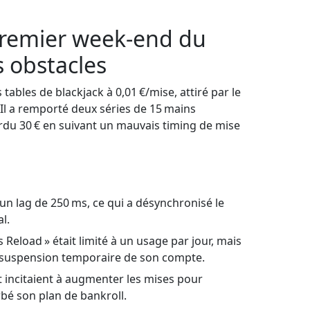
 premier week‑end du
s obstacles
 tables de blackjack à 0,01 €/mise, attiré par le
. Il a remporté deux séries de 15 mains
rdu 30 € en suivant un mauvais timing de mise
 un lag de 250 ms, ce qui a désynchronisé le
l.
Reload » était limité à un usage par jour, mais
 la suspension temporaire de son compte.
t incitaient à augmenter les mises pour
rbé son plan de bankroll.