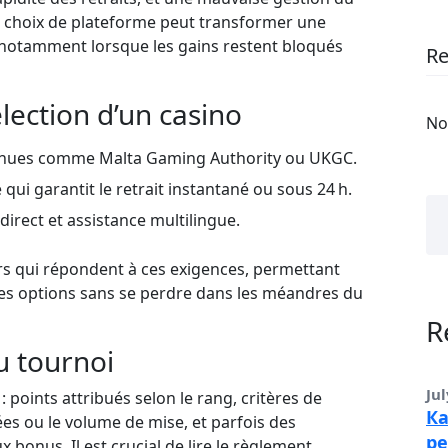
s choix de plateforme peut transformer une
, notamment lorsque les gains restent bloqués
R
élection d’un casino
No
reconnues comme Malta Gaming Authority ou UKGC.
qui garantit le retrait instantané ou sous 24 h.
n direct et assistance multilingue.
rs qui répondent à ces exigences, permettant
es options sans se perdre dans les méandres du
R
u tournoi
Jul
points attribués selon le rang, critères de
Ка
es ou le volume de mise, et parfois des
ре
 bonus. Il est crucial de lire le règlement