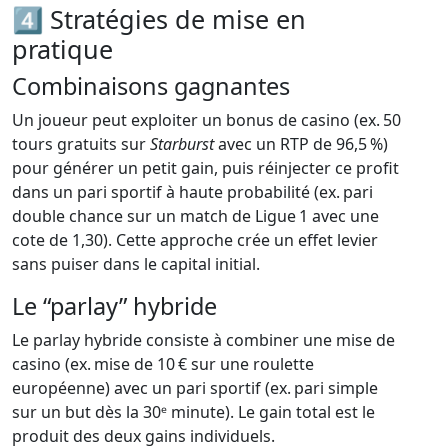
4️⃣ Stratégies de mise en
pratique
Combinaisons gagnantes
Un joueur peut exploiter un bonus de casino (ex. 50
tours gratuits sur
Starburst
avec un RTP de 96,5 %)
pour générer un petit gain, puis réinjecter ce profit
dans un pari sportif à haute probabilité (ex. pari
double chance sur un match de Ligue 1 avec une
cote de 1,30). Cette approche crée un effet levier
sans puiser dans le capital initial.
Le “parlay” hybride
Le parlay hybride consiste à combiner une mise de
casino (ex. mise de 10 € sur une roulette
européenne) avec un pari sportif (ex. pari simple
sur un but dès la 30ᵉ minute). Le gain total est le
produit des deux gains individuels.