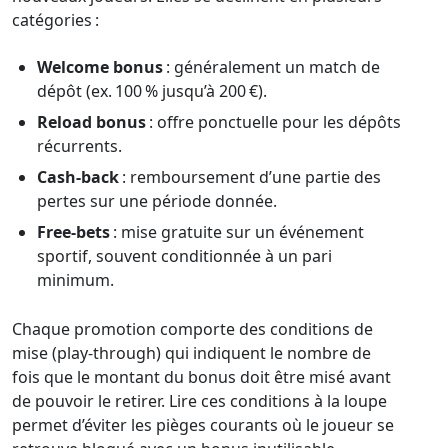
catégories :
Welcome bonus
: généralement un match de
dépôt (ex. 100 % jusqu’à 200 €).
Reload bonus
: offre ponctuelle pour les dépôts
récurrents.
Cash‑back
: remboursement d’une partie des
pertes sur une période donnée.
Free‑bets
: mise gratuite sur un événement
sportif, souvent conditionnée à un pari
minimum.
Chaque promotion comporte des conditions de
mise (play‑through) qui indiquent le nombre de
fois que le montant du bonus doit être misé avant
de pouvoir le retirer. Lire ces conditions à la loupe
permet d’éviter les pièges courants où le joueur se