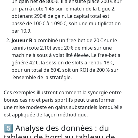
un gain net de 800 €. Il a ensuite placé 200 € sur
un pari à cote 1,45 sur le match de la Ligue 2,
obtenant 290 € de gain. Le capital total est
passé de 100 € à 1 090 €, soit une multiplication
par 10,9.
Joueur B
a combiné un free‑bet de 20 € sur le
tennis (cote 2,10) avec 20 € de mise sur une
machine à sous à volatilité élevée. Le free‑bet a
généré 42 €, la session de slots a rendu 18 €,
pour un total de 60 €, soit un ROI de 200 % sur
l’ensemble de la stratégie.
Ces exemples illustrent comment la synergie entre
bonus casino et paris sportifs peut transformer
une mise modeste en gains substantiels lorsqu’elle
est appliquée de façon méthodique.
5️⃣ Analyse des données : du
tableau de bord au tableau de