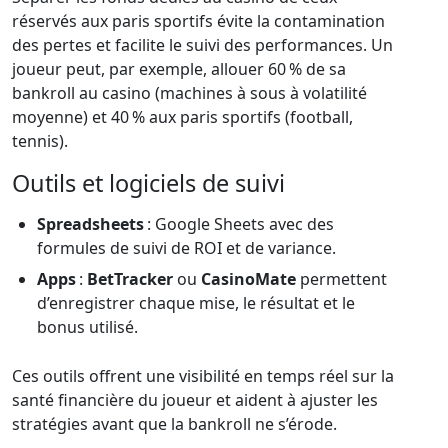
réservés aux paris sportifs évite la contamination
des pertes et facilite le suivi des performances. Un
joueur peut, par exemple, allouer 60 % de sa
bankroll au casino (machines à sous à volatilité
moyenne) et 40 % aux paris sportifs (football,
tennis).
Outils et logiciels de suivi
Spreadsheets
: Google Sheets avec des
formules de suivi de ROI et de variance.
Apps
:
BetTracker
ou
CasinoMate
permettent
d’enregistrer chaque mise, le résultat et le
bonus utilisé.
Ces outils offrent une visibilité en temps réel sur la
santé financière du joueur et aident à ajuster les
stratégies avant que la bankroll ne s’érode.