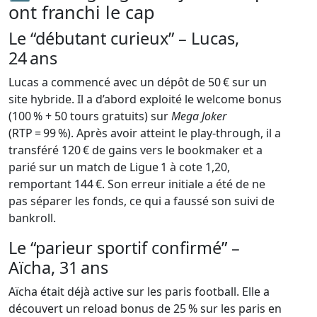
ont franchi le cap
Le “débutant curieux” – Lucas,
24 ans
Lucas a commencé avec un dépôt de 50 € sur un
site hybride. Il a d’abord exploité le welcome bonus
(100 % + 50 tours gratuits) sur
Mega Joker
(RTP = 99 %). Après avoir atteint le play‑through, il a
transféré 120 € de gains vers le bookmaker et a
parié sur un match de Ligue 1 à cote 1,20,
remportant 144 €. Son erreur initiale a été de ne
pas séparer les fonds, ce qui a faussé son suivi de
bankroll.
Le “parieur sportif confirmé” –
Aïcha, 31 ans
Aïcha était déjà active sur les paris football. Elle a
découvert un reload bonus de 25 % sur les paris en