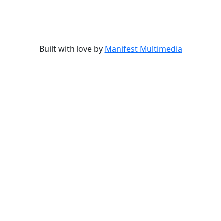
Built with love by
Manifest Multimedia