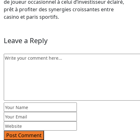
de joueur occasionnel à celui d’investisseur éclairé,
prêt à profiter des synergies croissantes entre
casino et paris sportifs.
Leave a Reply
Post Comment