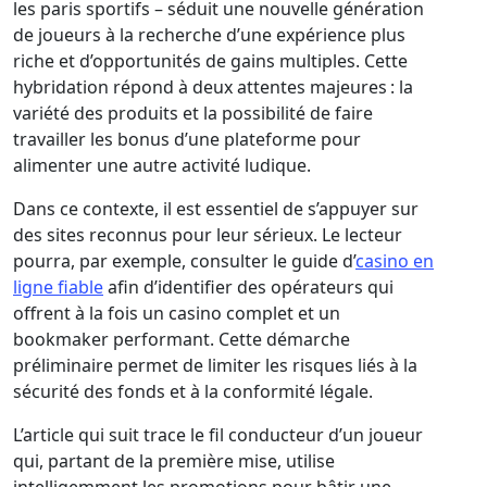
les paris sportifs – séduit une nouvelle génération
de joueurs à la recherche d’une expérience plus
riche et d’opportunités de gains multiples. Cette
hybridation répond à deux attentes majeures : la
variété des produits et la possibilité de faire
travailler les bonus d’une plateforme pour
alimenter une autre activité ludique.
Dans ce contexte, il est essentiel de s’appuyer sur
des sites reconnus pour leur sérieux. Le lecteur
pourra, par exemple, consulter le guide d’
casino en
ligne fiable
afin d’identifier des opérateurs qui
offrent à la fois un casino complet et un
bookmaker performant. Cette démarche
préliminaire permet de limiter les risques liés à la
sécurité des fonds et à la conformité légale.
L’article qui suit trace le fil conducteur d’un joueur
qui, partant de la première mise, utilise