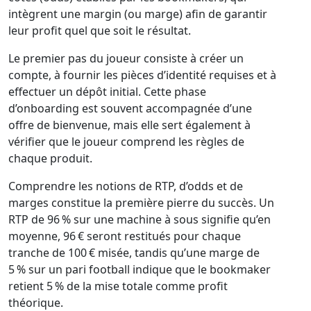
intègrent une margin (ou marge) afin de garantir
leur profit quel que soit le résultat.
Le premier pas du joueur consiste à créer un
compte, à fournir les pièces d’identité requises et à
effectuer un dépôt initial. Cette phase
d’onboarding est souvent accompagnée d’une
offre de bienvenue, mais elle sert également à
vérifier que le joueur comprend les règles de
chaque produit.
Comprendre les notions de RTP, d’odds et de
marges constitue la première pierre du succès. Un
RTP de 96 % sur une machine à sous signifie qu’en
moyenne, 96 € seront restitués pour chaque
tranche de 100 € misée, tandis qu’une marge de
5 % sur un pari football indique que le bookmaker
retient 5 % de la mise totale comme profit
théorique.