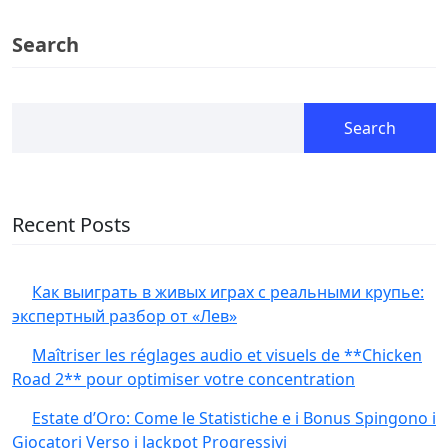
Search
Search
Recent Posts
Как выиграть в живых играх с реальными крупье:
экспертный разбор от «Лев»
Maîtriser les réglages audio et visuels de **Chicken
Road 2** pour optimiser votre concentration
Estate d’Oro: Come le Statistiche e i Bonus Spingono i
Giocatori Verso i Jackpot Progressivi