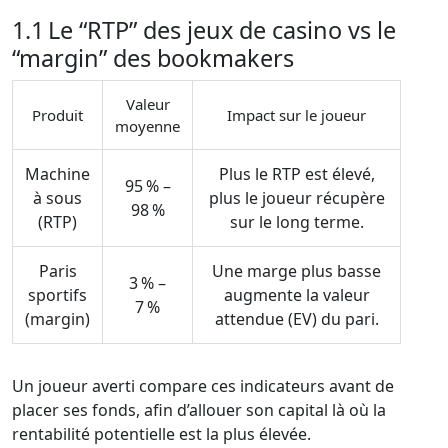
1.1 Le “RTP” des jeux de casino vs le
“margin” des bookmakers
Valeur
Produit
Impact sur le joueur
moyenne
Machine
Plus le RTP est élevé,
95 % –
à sous
plus le joueur récupère
98 %
(RTP)
sur le long terme.
Paris
Une marge plus basse
3 % –
sportifs
augmente la valeur
7 %
(margin)
attendue (EV) du pari.
Un joueur averti compare ces indicateurs avant de
placer ses fonds, afin d’allouer son capital là où la
rentabilité potentielle est la plus élevée.