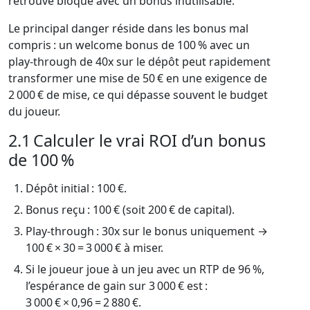
retrouve bloqué avec un bonus inutilisable.
Le principal danger réside dans les bonus mal
compris : un welcome bonus de 100 % avec un
play‑through de 40x sur le dépôt peut rapidement
transformer une mise de 50 € en une exigence de
2 000 € de mise, ce qui dépasse souvent le budget
du joueur.
2.1 Calculer le vrai ROI d’un bonus
de 100 %
Dépôt initial : 100 €.
Bonus reçu : 100 € (soit 200 € de capital).
Play‑through : 30x sur le bonus uniquement →
100 € × 30 = 3 000 € à miser.
Si le joueur joue à un jeu avec un RTP de 96 %,
l’espérance de gain sur 3 000 € est :
3 000 € × 0,96 = 2 880 €.