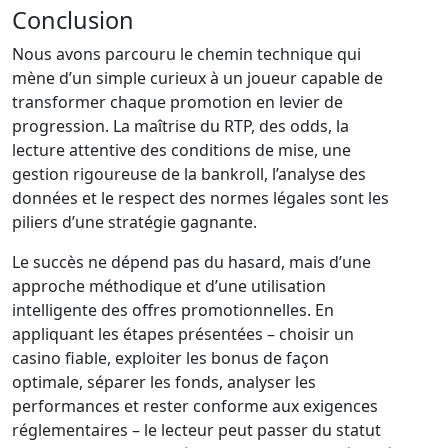
Conclusion
Nous avons parcouru le chemin technique qui
mène d’un simple curieux à un joueur capable de
transformer chaque promotion en levier de
progression. La maîtrise du RTP, des odds, la
lecture attentive des conditions de mise, une
gestion rigoureuse de la bankroll, l’analyse des
données et le respect des normes légales sont les
piliers d’une stratégie gagnante.
Le succès ne dépend pas du hasard, mais d’une
approche méthodique et d’une utilisation
intelligente des offres promotionnelles. En
appliquant les étapes présentées – choisir un
casino fiable, exploiter les bonus de façon
optimale, séparer les fonds, analyser les
performances et rester conforme aux exigences
réglementaires – le lecteur peut passer du statut