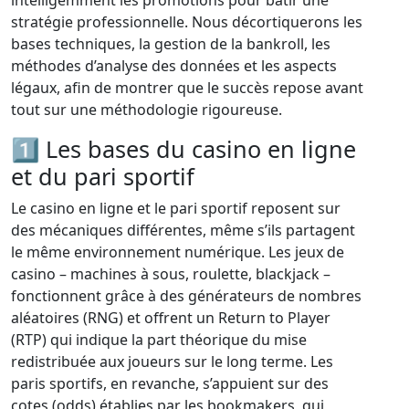
intelligemment les promotions pour bâtir une
stratégie professionnelle. Nous décortiquerons les
bases techniques, la gestion de la bankroll, les
méthodes d’analyse des données et les aspects
légaux, afin de montrer que le succès repose avant
tout sur une méthodologie rigoureuse.
1️⃣ Les bases du casino en ligne
et du pari sportif
Le casino en ligne et le pari sportif reposent sur
des mécaniques différentes, même s’ils partagent
le même environnement numérique. Les jeux de
casino – machines à sous, roulette, blackjack –
fonctionnent grâce à des générateurs de nombres
aléatoires (RNG) et offrent un Return to Player
(RTP) qui indique la part théorique du mise
redistribuée aux joueurs sur le long terme. Les
paris sportifs, en revanche, s’appuient sur des
cotes (odds) établies par les bookmakers, qui