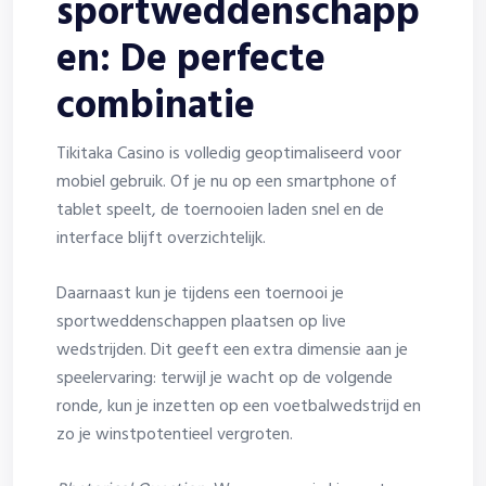
sportweddenschapp
en: De perfecte
combinatie
Tikitaka Casino is volledig geoptimaliseerd voor
mobiel gebruik. Of je nu op een smartphone of
tablet speelt, de toernooien laden snel en de
interface blijft overzichtelijk.
Daarnaast kun je tijdens een toernooi je
sportweddenschappen plaatsen op live
wedstrijden. Dit geeft een extra dimensie aan je
speelervaring: terwijl je wacht op de volgende
ronde, kun je inzetten op een voetbalwedstrijd en
zo je winstpotentieel vergroten.