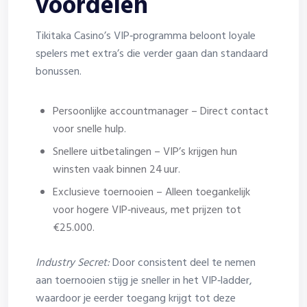
voordelen
Tikitaka Casino’s VIP‑programma beloont loyale
spelers met extra’s die verder gaan dan standaard
bonussen.
Persoonlijke accountmanager – Direct contact
voor snelle hulp.
Snellere uitbetalingen – VIP’s krijgen hun
winsten vaak binnen 24 uur.
Exclusieve toernooien – Alleen toegankelijk
voor hogere VIP‑niveaus, met prijzen tot
€25.000.
Industry Secret:
Door consistent deel te nemen
aan toernooien stijg je sneller in het VIP‑ladder,
waardoor je eerder toegang krijgt tot deze