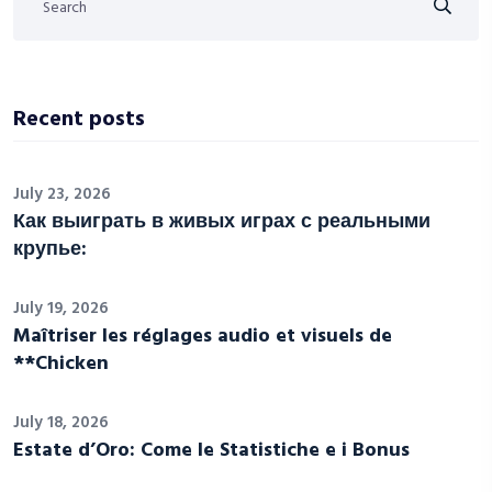
Recent posts
July 23, 2026
Как выиграть в живых играх с реальными
крупье:
July 19, 2026
Maîtriser les réglages audio et visuels de
**Chicken
July 18, 2026
Estate d’Oro: Come le Statistiche e i Bonus