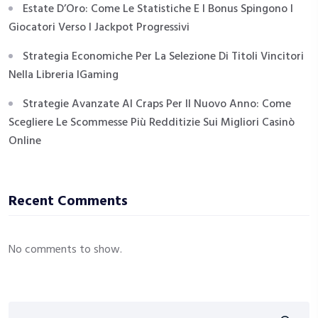
Estate D’Oro: Come Le Statistiche E I Bonus Spingono I
Giocatori Verso I Jackpot Progressivi
Strategia Economiche Per La Selezione Di Titoli Vincitori
Nella Libreria IGaming
Strategie Avanzate Al Craps Per Il Nuovo Anno: Come
Scegliere Le Scommesse Più Redditizie Sui Migliori Casinò
Online
Recent Comments
No comments to show.