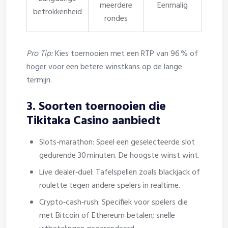
meerdere
Eenmalig
betrokkenheid
rondes
Pro Tip:
Kies toernooien met een RTP van 96 % of
hoger voor een betere winstkans op de lange
termijn.
3. Soorten toernooien die
Tikitaka Casino aanbiedt
Slots‑marathon: Speel een geselecteerde slot
gedurende 30 minuten. De hoogste winst wint.
Live dealer‑duel: Tafelspellen zoals blackjack of
roulette tegen andere spelers in realtime.
Crypto‑cash‑rush: Specifiek voor spelers die
met Bitcoin of Ethereum betalen; snelle