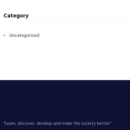
Category
Uncategorized
“Learn, discover, develop and make the society better”