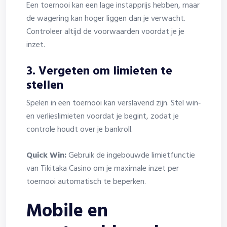
Een toernooi kan een lage instapprijs hebben, maar
de wagering kan hoger liggen dan je verwacht.
Controleer altijd de voorwaarden voordat je je
inzet.
3. Vergeten om limieten te
stellen
Spelen in een toernooi kan verslavend zijn. Stel win‑
en verlieslimieten voordat je begint, zodat je
controle houdt over je bankroll.
Quick Win:
Gebruik de ingebouwde limietfunctie
van Tikitaka Casino om je maximale inzet per
toernooi automatisch te beperken.
Mobile en