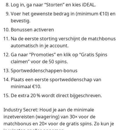
Log in, ga naar “Storten” en kies iDEAL.
Voer het gewenste bedrag in (minimum €10) en
bevestig.
Bonussen activeren
Na de eerste storting verschijnt de matchbonus
automatisch in je account.
Ga naar “Promoties” en klik op “Gratis Spins
claimen” voor de 50 spins.
Sportweddenschappen‑bonus
Plaats een eerste sportweddenschap van
minimaal €10.
De extra 20 % wordt direct bijgeschreven.
Industry Secret: Houd je aan de minimale
inzetvereisten (wagering) van 30× voor de
matchbonus en 20× voor de gratis spins. Zo kun je