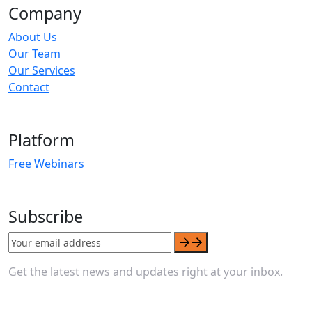
Company
About Us
Our Team
Our Services
Contact
Platform
Free Webinars
Subscribe
Get the latest news and updates right at your inbox.