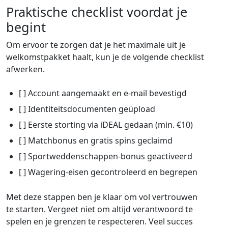
Praktische checklist voordat je
begint
Om ervoor te zorgen dat je het maximale uit je
welkomstpakket haalt, kun je de volgende checklist
afwerken.
[ ] Account aangemaakt en e‑mail bevestigd
[ ] Identiteitsdocumenten geüpload
[ ] Eerste storting via iDEAL gedaan (min. €10)
[ ] Matchbonus en gratis spins geclaimd
[ ] Sportweddenschappen‑bonus geactiveerd
[ ] Wagering‑eisen gecontroleerd en begrepen
Met deze stappen ben je klaar om vol vertrouwen
te starten. Vergeet niet om altijd verantwoord te
spelen en je grenzen te respecteren. Veel succes