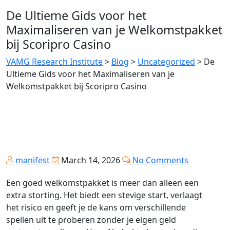
De Ultieme Gids voor het
Maximaliseren van je Welkomstpakket
bij Scoripro Casino
VAMG Research Institute
>
Blog
>
Uncategorized
>
De
Ultieme Gids voor het Maximaliseren van je
Welkomstpakket bij Scoripro Casino
manifest
March 14, 2026
No Comments
Een goed welkomstpakket is meer dan alleen een
extra storting. Het biedt een stevige start, verlaagt
het risico en geeft je de kans om verschillende
spellen uit te proberen zonder je eigen geld