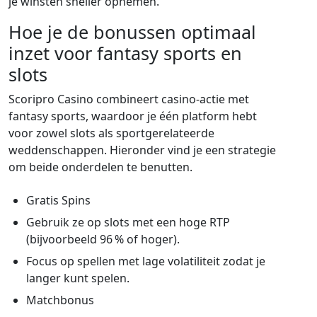
je winsten sneller opnemen.
Hoe je de bonussen optimaal
inzet voor fantasy sports en
slots
Scoripro Casino combineert casino‑actie met
fantasy sports, waardoor je één platform hebt
voor zowel slots als sportgerelateerde
weddenschappen. Hieronder vind je een strategie
om beide onderdelen te benutten.
Gratis Spins
Gebruik ze op slots met een hoge RTP
(bijvoorbeeld 96 % of hoger).
Focus op spellen met lage volatiliteit zodat je
langer kunt spelen.
Matchbonus