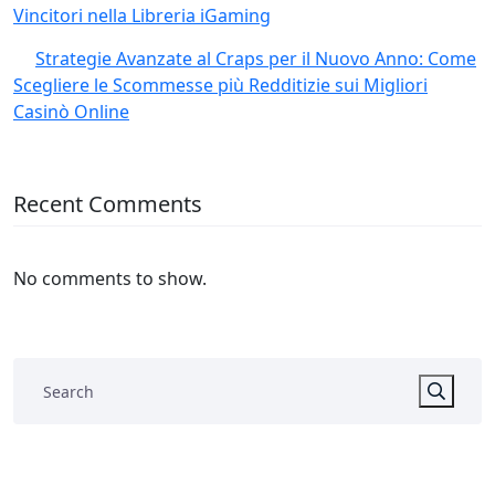
Vincitori nella Libreria iGaming
Strategie Avanzate al Craps per il Nuovo Anno: Come
Scegliere le Scommesse più Redditizie sui Migliori
Casinò Online
Recent Comments
No comments to show.