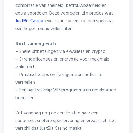
combinatie van snelheid, betrouwbaarheid en
extra voordelen. Deze voordelen zijn precies wat
JustBit Casino
levert aan spelers die hun spel naar
een hoger niveau willen tillen.
Kort samengevat:
– Snelle uitbetalingen via e‑wallets en crypto
– Strenge licenties en encryptie voor maximale
veiligheid
– Praktische tips om je eigen transacties te
versnellen
– Een aantrekkelijk VIP‑programma en regelmatige
bonussen
Zet vandaag nog de eerste stap naar een
soepelere, snellere speelervaring en ervaar zelf het
verschil dat JustBit Casino maakt.