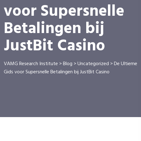
voor Supersnelle
Betalingen bij
JustBit Casino
VAMG Research Institute
>
Blog
>
Uncategorized
>
De Ultieme
Gids voor Supersnelle Betalingen bij JustBit Casino