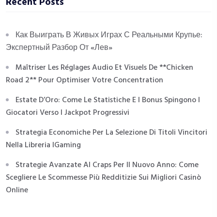
Recent Posts
Как Выиграть В Живых Играх С Реальными Крупье:
Экспертный Разбор От «Лев»
Maîtriser Les Réglages Audio Et Visuels De **Chicken
Road 2** Pour Optimiser Votre Concentration
Estate D’Oro: Come Le Statistiche E I Bonus Spingono I
Giocatori Verso I Jackpot Progressivi
Strategia Economiche Per La Selezione Di Titoli Vincitori
Nella Libreria IGaming
Strategie Avanzate Al Craps Per Il Nuovo Anno: Come
Scegliere Le Scommesse Più Redditizie Sui Migliori Casinò
Online