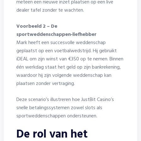
meteen een nieuwe inzet plaatsen op een live
dealer tafel zonder te wachten.
Voorbeeld 2 – De
sportweddenschappen‑liefhebber
Mark heeft een succesvolle weddenschap
geplaatst op een voetbalwedstrijd. Hij gebruikt
iDEAL om zijn winst van €350 op te nemen. Binnen
één werkdag staat het geld op zijn bankrekening,
waardoor hij zijn volgende weddenschap kan
plaatsen zonder vertraging.
Deze scenario’s illustreren hoe JustBit Casino’s
snelle betalingssystemen zowel slots als
sportweddenschappen ondersteunen.
De rol van het