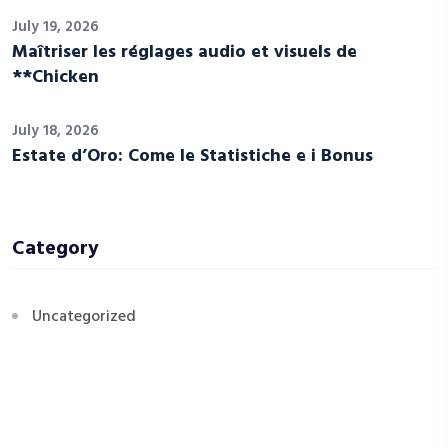
July 19, 2026
Maîtriser les réglages audio et visuels de
**Chicken
July 18, 2026
Estate d’Oro: Come le Statistiche e i Bonus
Category
Uncategorized