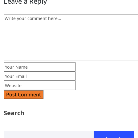
Leave a Reply
Post Comment
Search