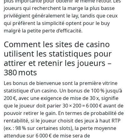
plus importante pour obtenir le même retour. Les
joueurs qui recherchent la marge la plus basse
privilégient généralement le lay, tandis que ceux
qui préfèrent la simplicité optent pour le buy
malgré la petite perte d’efficacité.
Comment les sites de casino
utilisent les statistiques pour
attirer et retenir les joueurs –
380 mots
Les bonus de bienvenue sont la première vitrine
statistique d’un casino. Un bonus de 100 % jusqu’à
200 €, avec une exigence de mise de 30 x, signifie
que le joueur doit parier 30 × 200 = 6 000 € avant de
pouvoir retirer le gain. En termes de probabilité de
rentabilité, si le joueur choisit des jeux à haut RTP
(ex. : 98 % sur certaines slots), la perte moyenne
attendue sur 6 000 € de mise sera de