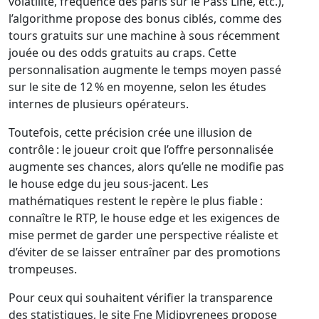
volatilité, fréquence des paris sur le Pass Line, etc.),
l’algorithme propose des bonus ciblés, comme des
tours gratuits sur une machine à sous récemment
jouée ou des odds gratuits au craps. Cette
personnalisation augmente le temps moyen passé
sur le site de 12 % en moyenne, selon les études
internes de plusieurs opérateurs.
Toutefois, cette précision crée une illusion de
contrôle : le joueur croit que l’offre personnalisée
augmente ses chances, alors qu’elle ne modifie pas
le house edge du jeu sous‑jacent. Les
mathématiques restent le repère le plus fiable :
connaître le RTP, le house edge et les exigences de
mise permet de garder une perspective réaliste et
d’éviter de se laisser entraîner par des promotions
trompeuses.
Pour ceux qui souhaitent vérifier la transparence
des statistiques, le site Fne Midipyrenees propose