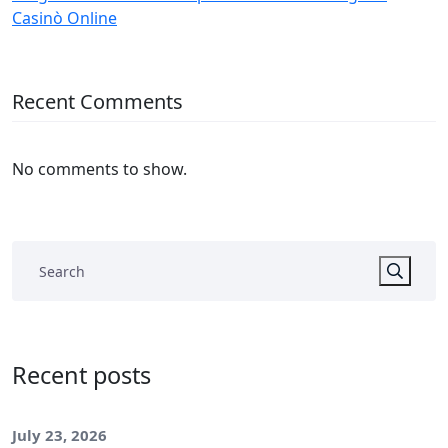
Casinò Online
Recent Comments
No comments to show.
Recent posts
July 23, 2026