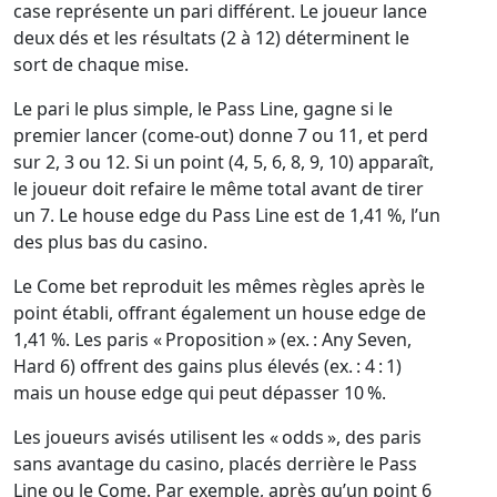
case représente un pari différent. Le joueur lance
deux dés et les résultats (2 à 12) déterminent le
sort de chaque mise.
Le pari le plus simple, le Pass Line, gagne si le
premier lancer (come‑out) donne 7 ou 11, et perd
sur 2, 3 ou 12. Si un point (4, 5, 6, 8, 9, 10) apparaît,
le joueur doit refaire le même total avant de tirer
un 7. Le house edge du Pass Line est de 1,41 %, l’un
des plus bas du casino.
Le Come bet reproduit les mêmes règles après le
point établi, offrant également un house edge de
1,41 %. Les paris « Proposition » (ex. : Any Seven,
Hard 6) offrent des gains plus élevés (ex. : 4 : 1)
mais un house edge qui peut dépasser 10 %.
Les joueurs avisés utilisent les « odds », des paris
sans avantage du casino, placés derrière le Pass
Line ou le Come. Par exemple, après qu’un point 6