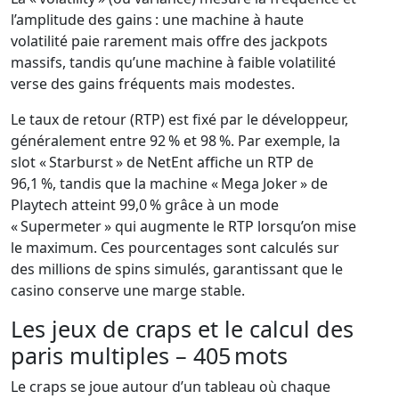
l’amplitude des gains : une machine à haute
volatilité paie rarement mais offre des jackpots
massifs, tandis qu’une machine à faible volatilité
verse des gains fréquents mais modestes.
Le taux de retour (RTP) est fixé par le développeur,
généralement entre 92 % et 98 %. Par exemple, la
slot « Starburst » de NetEnt affiche un RTP de
96,1 %, tandis que la machine « Mega Joker » de
Playtech atteint 99,0 % grâce à un mode
« Supermeter » qui augmente le RTP lorsqu’on mise
le maximum. Ces pourcentages sont calculés sur
des millions de spins simulés, garantissant que le
casino conserve une marge stable.
Les jeux de craps et le calcul des
paris multiples – 405 mots
Le craps se joue autour d’un tableau où chaque