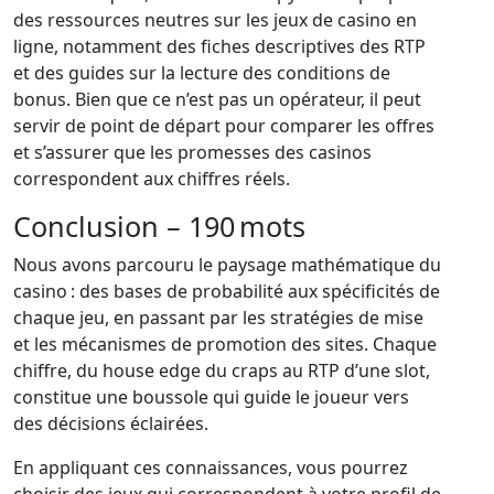
des ressources neutres sur les jeux de casino en
ligne, notamment des fiches descriptives des RTP
et des guides sur la lecture des conditions de
bonus. Bien que ce n’est pas un opérateur, il peut
servir de point de départ pour comparer les offres
et s’assurer que les promesses des casinos
correspondent aux chiffres réels.
Conclusion – 190 mots
Nous avons parcouru le paysage mathématique du
casino : des bases de probabilité aux spécificités de
chaque jeu, en passant par les stratégies de mise
et les mécanismes de promotion des sites. Chaque
chiffre, du house edge du craps au RTP d’une slot,
constitue une boussole qui guide le joueur vers
des décisions éclairées.
En appliquant ces connaissances, vous pourrez