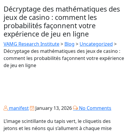
Décryptage des mathématiques des
jeux de casino : comment les
probabilités façonnent votre
expérience de jeu en ligne
VAMG Research Institute
>
Blog
>
Uncategorized
>
Décryptage des mathématiques des jeux de casino :
comment les probabilités façonnent votre expérience
de jeu en ligne
manifest
January 13, 2026
No Comments
L’image scintillante du tapis vert, le cliquetis des
jetons et les néons qui s’allument à chaque mise