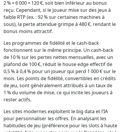
2 % × 6 000 = 120 €, soit bien inférieur au bonus
reçu. Cependant, si le joueur mise sur des jeux à
faible RTP (ex. : 92 % sur certaines machines à
sous), la perte attendue grimpe à 480 €, rendant le
bonus moins attractif.
Les programmes de fidélité et le cash‑back
fonctionnent sur le même principe. Un cash‑back
de 10 % sur les pertes nettes mensuelles, avec un
plafond de 100 €, réduit le house edge effectif de
0,5 % à 0,4 % pour un joueur qui perd 1 000 € sur le
mois. Les points de fidélité, convertibles en crédits
de jeu, sont généralement attribués à un taux de
1 % du volume de mise, ce qui incite les joueurs à
rester actifs.
Les sites modernes exploitent le big data et l’IA
pour personnaliser les offres. En analysant les
habitudes de jeu (préférence pour les slots à haute