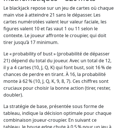
Le blackjack repose sur un jeu de cartes où chaque
main vise à atteindre 21 sans le dépasser. Les
cartes numérotées valent leur valeur faciale, les
figures valent 10 et l’as vaut 1 ou 11 selon le
contexte. Le joueur affronte le croupier, qui doit
tirer jusqu’à 17 minimum.
Le « probability of bust » (probabilité de dépasser
21) dépend du total du joueur. Avec un total de 12,
il y a 4 cartes (10, J, Q, K) qui font bust, soit 16 % de
chances de perdre en tirant. À 16, la probabilité
monte à 62 % (10, J, Q, K, 9, 8, 7). Ces chiffres sont
cruciaux pour choisir la bonne action (tirer, rester,
doubler).
La stratégie de base, présentée sous forme de
tableau, indique la décision optimale pour chaque
combinaison joueur‑croupier. En suivant ce
tableau, le house edge chute à 0,5 % pour un jeu à