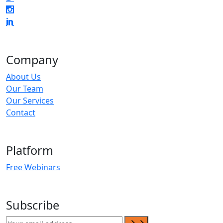
Company
About Us
Our Team
Our Services
Contact
Platform
Free Webinars
Subscribe