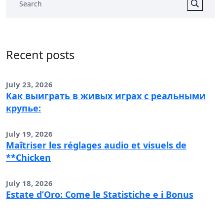
Recent posts
July 23, 2026
Как выиграть в живых играх с реальными
крупье:
July 19, 2026
Maîtriser les réglages audio et visuels de
**Chicken
July 18, 2026
Estate d’Oro: Come le Statistiche e i Bonus