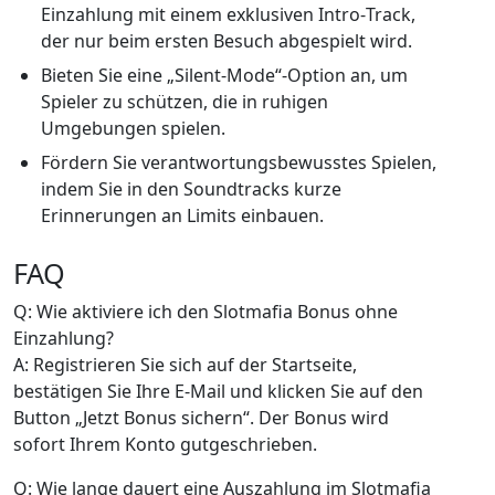
Einzahlung mit einem exklusiven Intro‑Track,
der nur beim ersten Besuch abgespielt wird.
Bieten Sie eine „Silent‑Mode“-Option an, um
Spieler zu schützen, die in ruhigen
Umgebungen spielen.
Fördern Sie verantwortungsbewusstes Spielen,
indem Sie in den Soundtracks kurze
Erinnerungen an Limits einbauen.
FAQ
Q: Wie aktiviere ich den Slotmafia Bonus ohne
Einzahlung?
A: Registrieren Sie sich auf der Startseite,
bestätigen Sie Ihre E‑Mail und klicken Sie auf den
Button „Jetzt Bonus sichern“. Der Bonus wird
sofort Ihrem Konto gutgeschrieben.
Q: Wie lange dauert eine Auszahlung im Slotmafia