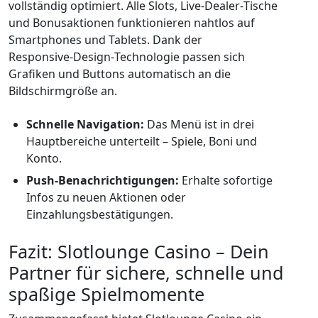
vollständig optimiert. Alle Slots, Live‑Dealer‑Tische
und Bonusaktionen funktionieren nahtlos auf
Smartphones und Tablets. Dank der
Responsive‑Design‑Technologie passen sich
Grafiken und Buttons automatisch an die
Bildschirmgröße an.
Schnelle Navigation:
Das Menü ist in drei
Hauptbereiche unterteilt – Spiele, Boni und
Konto.
Push‑Benachrichtigungen:
Erhalte sofortige
Infos zu neuen Aktionen oder
Einzahlungsbestätigungen.
Fazit: Slotlounge Casino – Dein
Partner für sichere, schnelle und
spaßige Spielmomente