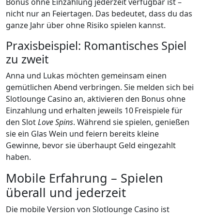
Bonus ohne Einzahlung jederzeit verfügbar ist –
nicht nur an Feiertagen. Das bedeutet, dass du das
ganze Jahr über ohne Risiko spielen kannst.
Praxisbeispiel: Romantisches Spiel
zu zweit
Anna und Lukas möchten gemeinsam einen
gemütlichen Abend verbringen. Sie melden sich bei
Slotlounge Casino an, aktivieren den Bonus ohne
Einzahlung und erhalten jeweils 10 Freispiele für
den Slot
Love Spins
. Während sie spielen, genießen
sie ein Glas Wein und feiern bereits kleine
Gewinne, bevor sie überhaupt Geld eingezahlt
haben.
Mobile Erfahrung – Spielen
überall und jederzeit
Die mobile Version von Slotlounge Casino ist