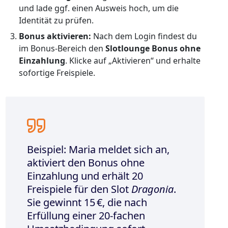
und lade ggf. einen Ausweis hoch, um die
Identität zu prüfen.
Bonus aktivieren:
Nach dem Login findest du
im Bonus‑Bereich den
Slotlounge Bonus ohne
Einzahlung
. Klicke auf „Aktivieren“ und erhalte
sofortige Freispiele.
Beispiel: Maria meldet sich an,
aktiviert den Bonus ohne
Einzahlung und erhält 20
Freispiele für den Slot
Dragonia
.
Sie gewinnt 15 €, die nach
Erfüllung einer 20‑fachen