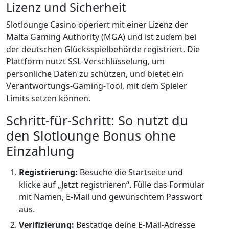
Lizenz und Sicherheit
Slotlounge Casino operiert mit einer Lizenz der
Malta Gaming Authority (MGA) und ist zudem bei
der deutschen Glücksspielbehörde registriert. Die
Plattform nutzt SSL‑Verschlüsselung, um
persönliche Daten zu schützen, und bietet ein
Verantwortungs‑Gaming‑Tool, mit dem Spieler
Limits setzen können.
Schritt‑für‑Schritt: So nutzt du
den Slotlounge Bonus ohne
Einzahlung
Registrierung:
Besuche die Startseite und
klicke auf „Jetzt registrieren“. Fülle das Formular
mit Namen, E‑Mail und gewünschtem Passwort
aus.
Verifizierung:
Bestätige deine E‑Mail-Adresse