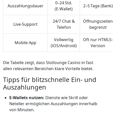
0–24 Std.
Auszahlungsdauer
2–5 Tage (Bank)
(E‑Wallet)
24/7 Chat &
Öffnungszeiten
Live‑Support
Telefon
begrenzt
Vollwertig
Oft nur HTML5-
Mobile App
(iOS/Android)
Version
Die Tabelle zeigt, dass Slotlounge Casino in fast
allen relevanten Bereichen klare Vorteile bietet.
Tipps für blitzschnelle Ein- und
Auszahlungen
E‑Wallets nutzen:
Dienste wie Skrill oder
Neteller ermöglichen Auszahlungen innerhalb
von Minuten.