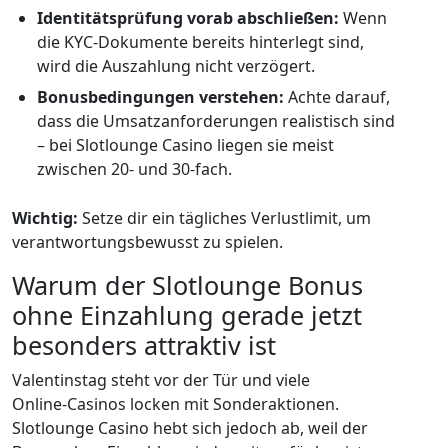
Identitätsprüfung vorab abschließen:
Wenn
die KYC‑Dokumente bereits hinterlegt sind,
wird die Auszahlung nicht verzögert.
Bonusbedingungen verstehen:
Achte darauf,
dass die Umsatzanforderungen realistisch sind
– bei Slotlounge Casino liegen sie meist
zwischen 20‑ und 30‑fach.
Wichtig:
Setze dir ein tägliches Verlustlimit, um
verantwortungsbewusst zu spielen.
Warum der Slotlounge Bonus
ohne Einzahlung gerade jetzt
besonders attraktiv ist
Valentinstag steht vor der Tür und viele
Online‑Casinos locken mit Sonderaktionen.
Slotlounge Casino hebt sich jedoch ab, weil der