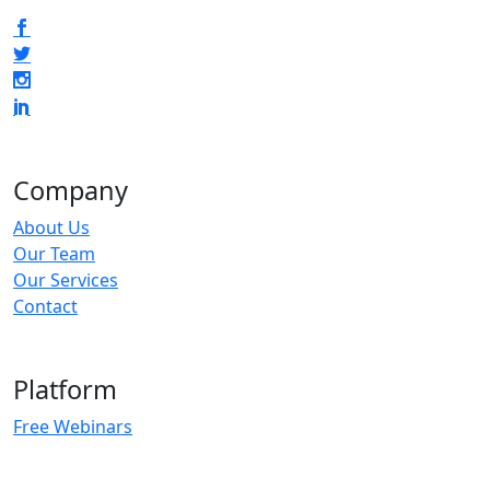
Company
About Us
Our Team
Our Services
Contact
Platform
Free Webinars