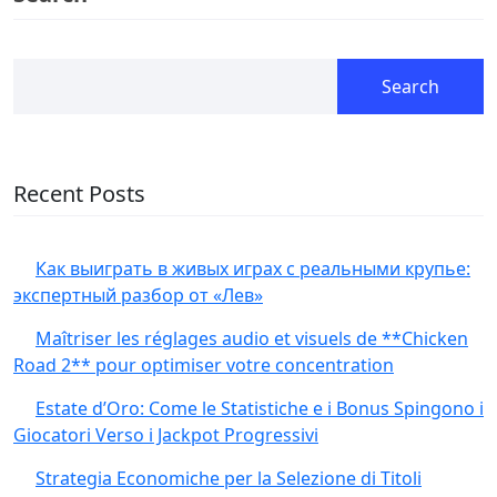
Search
Recent Posts
Как выиграть в живых играх с реальными крупье:
экспертный разбор от «Лев»
Maîtriser les réglages audio et visuels de **Chicken
Road 2** pour optimiser votre concentration
Estate d’Oro: Come le Statistiche e i Bonus Spingono i
Giocatori Verso i Jackpot Progressivi
Strategia Economiche per la Selezione di Titoli