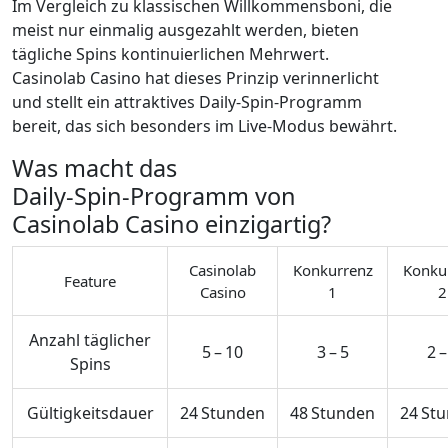
Im Vergleich zu klassischen Willkommensboni, die
meist nur einmalig ausgezahlt werden, bieten
tägliche Spins kontinuierlichen Mehrwert.
Casinolab Casino hat dieses Prinzip verinnerlicht
und stellt ein attraktives Daily‑Spin‑Programm
bereit, das sich besonders im Live‑Modus bewährt.
Was macht das
Daily‑Spin‑Programm von
Casinolab Casino einzigartig?
Casinolab
Konkurrenz
Konku
Feature
Casino
1
2
Anzahl täglicher
5 – 10
3 – 5
2 –
Spins
Gültigkeitsdauer
24 Stunden
48 Stunden
24 St