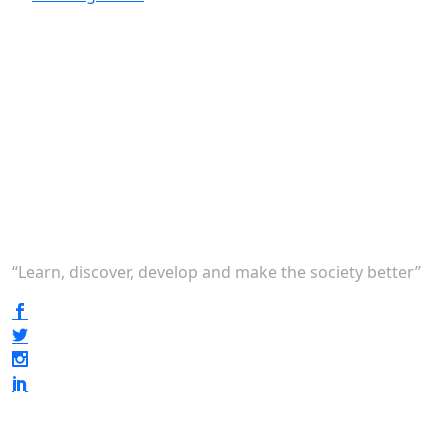
“Learn, discover, develop and make the society better”