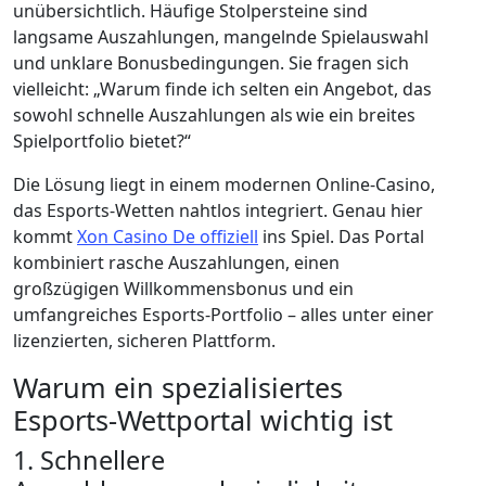
unübersichtlich. Häufige Stolpersteine sind
langsame Auszahlungen, mangelnde Spielauswahl
und unklare Bonusbedingungen. Sie fragen sich
vielleicht: „Warum finde ich selten ein Angebot, das
sowohl schnelle Auszahlungen als wie ein breites
Spielportfolio bietet?“
Die Lösung liegt in einem modernen Online‑Casino,
das Esports‑Wetten nahtlos integriert. Genau hier
kommt
Xon Casino De offiziell
ins Spiel. Das Portal
kombiniert rasche Auszahlungen, einen
großzügigen Willkommensbonus und ein
umfangreiches Esports‑Portfolio – alles unter einer
lizenzierten, sicheren Plattform.
Warum ein spezialisiertes
Esports‑Wettportal wichtig ist
1. Schnellere