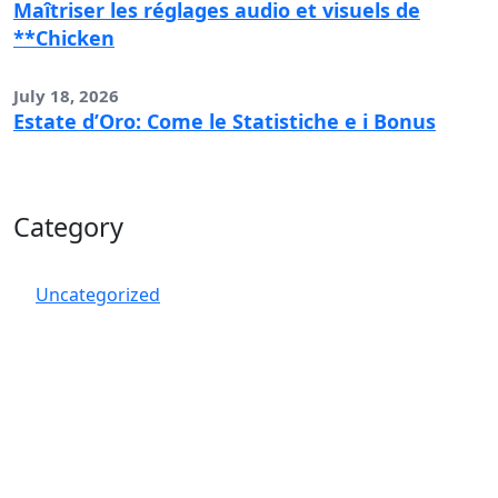
Maîtriser les réglages audio et visuels de
**Chicken
July 18, 2026
Estate d’Oro: Come le Statistiche e i Bonus
Category
Uncategorized