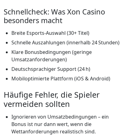
Schnellcheck: Was Xon Casino
besonders macht
Breite Esports‑Auswahl (30+ Titel)
Schnelle Auszahlungen (innerhalb 24 Stunden)
Klare Bonusbedingungen (geringe
Umsatzanforderungen)
Deutschsprachiger Support (24 h)
Mobiloptimierte Plattform (iOS & Android)
Häufige Fehler, die Spieler
vermeiden sollten
Ignorieren von Umsatzbedingungen – ein
Bonus ist nur dann wert, wenn die
Wettanforderungen realistisch sind.