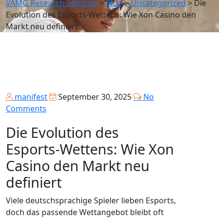
VAMG Research Institute
>
Blog
>
Uncategorized
>
Die
Evolution des Esports‑Wettens: Wie Xon Casino den
Markt neu definiert
manifest
September 30, 2025
No
Comments
Die Evolution des
Esports‑Wettens: Wie Xon
Casino den Markt neu
definiert
Viele deutschsprachige Spieler lieben Esports,
doch das passende Wettangebot bleibt oft