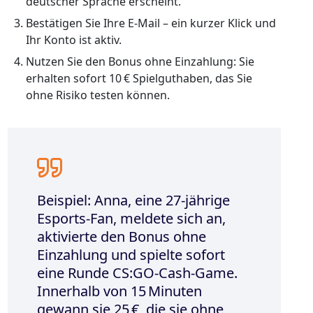
deutscher Sprache erscheint.
Bestätigen Sie Ihre E‑Mail – ein kurzer Klick und
Ihr Konto ist aktiv.
Nutzen Sie den Bonus ohne Einzahlung: Sie
erhalten sofort 10 € Spielguthaben, das Sie
ohne Risiko testen können.
Beispiel: Anna, eine 27‑jährige
Esports‑Fan, meldete sich an,
aktivierte den Bonus ohne
Einzahlung und spielte sofort
eine Runde CS:GO‑Cash‑Game.
Innerhalb von 15 Minuten
gewann sie 25 €, die sie ohne