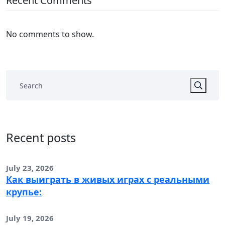
Recent Comments
No comments to show.
Recent posts
July 23, 2026
Как выиграть в живых играх с реальными
крупье:
July 19, 2026