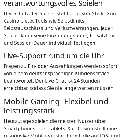
verantwortungsvolles Spielen
Der Schutz der Spieler steht an erster Stelle. Xon
Casino bietet Tools wie Selbstlimits,
Selbstausschluss und Verlustwarnungen. Jeder
Spieler kann seine Einzahlungshöhe, Einsatzlimits
und Session‑Dauer individuell festlegen.
Live‑Support rund um die Uhr
Fragen zu Ein- oder Auszahlungen werden sofort
von einem deutschsprachigen Kundenservice
beantwortet. Der Live‑Chat ist 24 Stunden
erreichbar, sodass Sie nie lange warten müssen.
Mobile Gaming: Flexibel und
leistungsstark
Heutzutage spielen die meisten Nutzer über
Smartphones oder Tablets. Xon Casino stellt eine
responsive Mobile‑Version bereit, die auf iOS‑ und