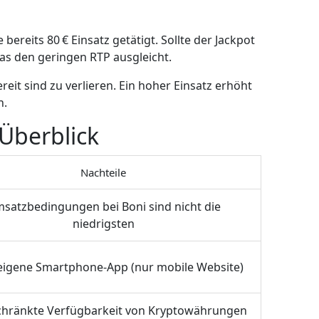
 bereits 80 € Einsatz getätigt. Sollte der Jackpot
 was den geringen RTP ausgleicht.
reit sind zu verlieren. Ein hoher Einsatz erhöht
n.
 Überblick
Nachteile
satzbedingungen bei Boni sind nicht die
niedrigsten
eigene Smartphone‑App (nur mobile Website)
chränkte Verfügbarkeit von Kryptowährungen