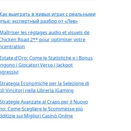
Как выиграть в живых играх с реальными
упье: экспертный разбор от «Лев»
Maîtriser les réglages audio et visuels de
Chicken Road 2** pour optimiser votre
ncentration
Estate d’Oro: Come le Statistiche e i Bonus
ingono i Giocatori Verso i Jackpot
ogressivi
Strategia Economiche per la Selezione di
oli Vincitori nella Libreria iGaming
Strategie Avanzate al Craps per il Nuovo
no: Come Scegliere le Scommesse più
ditizie sui Migliori Casinò Online