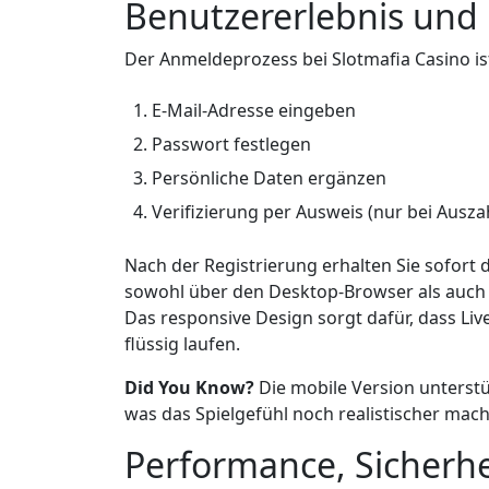
Benutzererlebnis und 
Der Anmeldeprozess bei Slotmafia Casino ist
E‑Mail-Adresse eingeben
Passwort festlegen
Persönliche Daten ergänzen
Verifizierung per Ausweis (nur bei Ausza
Nach der Registrierung erhalten Sie sofort 
sowohl über den Desktop‑Browser als auch ü
Das responsive Design sorgt dafür, dass Li
flüssig laufen.
Did You Know?
Die mobile Version unterstü
was das Spielgefühl noch realistischer mach
Performance, Sicherhe