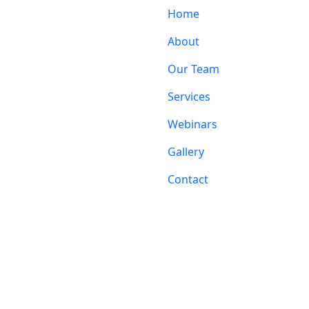
Home
About
Our Team
Services
Webinars
Gallery
Contact