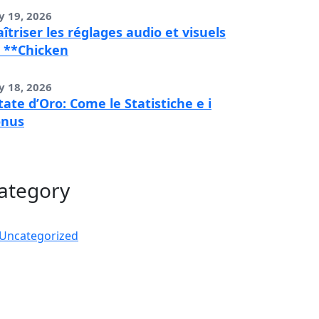
y 19, 2026
îtriser les réglages audio et visuels
 **Chicken
y 18, 2026
tate d’Oro: Come le Statistiche e i
onus
ategory
Uncategorized