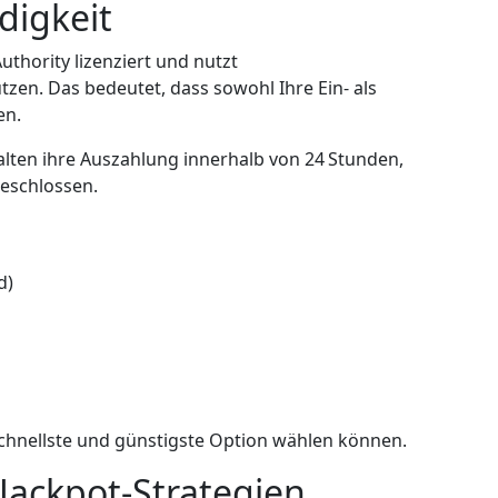
digkeit
uthority lizenziert und nutzt
zen. Das bedeutet, dass sowohl Ihre Ein- als
en.
alten ihre Auszahlung innerhalb von 24 Stunden,
geschlossen.
d)
e schnellste und günstigste Option wählen können.
Jackpot‑Strategien