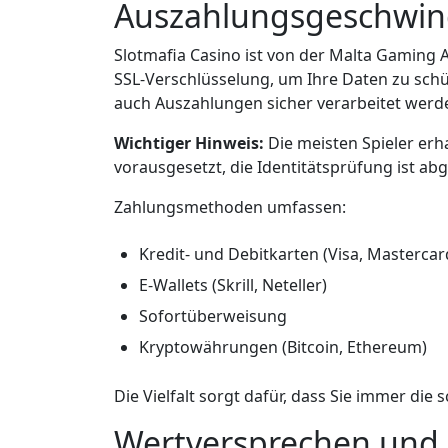
Auszahlungsgeschwin
Slotmafia Casino ist von der Malta Gaming A
SSL‑Verschlüsselung, um Ihre Daten zu schüt
auch Auszahlungen sicher verarbeitet werd
Wichtiger Hinweis:
Die meisten Spieler erh
vorausgesetzt, die Identitätsprüfung ist ab
Zahlungsmethoden umfassen:
Kredit‑ und Debitkarten (Visa, Mastercar
E‑Wallets (Skrill, Neteller)
Sofortüberweisung
Kryptowährungen (Bitcoin, Ethereum)
Die Vielfalt sorgt dafür, dass Sie immer di
Wertversprechen und 