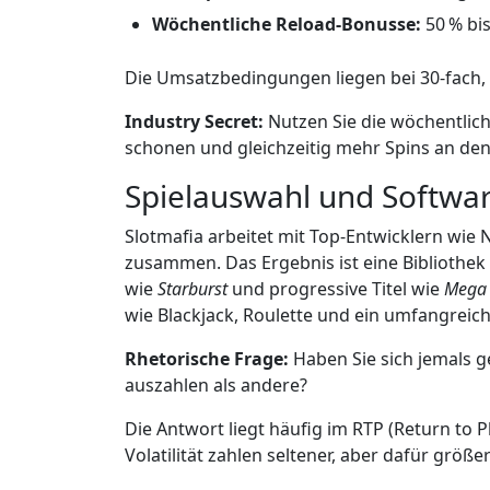
Wöchentliche Reload‑Bonusse:
50 % bis
Die Umsatzbedingungen liegen bei 30‑fach, w
Industry Secret:
Nutzen Sie die wöchentlic
schonen und gleichzeitig mehr Spins an den 
Spielauswahl und Softwa
Slotmafia arbeitet mit Top‑Entwicklern wie
zusammen. Das Ergebnis ist eine Bibliothek 
wie
Starburst
und progressive Titel wie
Mega 
wie Blackjack, Roulette und ein umfangreiche
Rhetorische Frage:
Haben Sie sich jemals g
auszahlen als andere?
Die Antwort liegt häufig im RTP (Return to Pl
Volatilität zahlen seltener, aber dafür größe