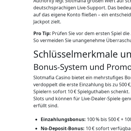
Authority legt Slotmafia großen Wert auf s
deutschsprachigen Live‑Support. Das bedeu
auf das eigene Konto fließen – ein entsche
Jackpot zielt.
Pro Tip:
Prüfen Sie vor dem ersten Spiel di
So vermeiden Sie unangenehme Überraschun
Schlüsselmerkmale un
Bonus‑System und Promo
Slotmafia Casino bietet ein mehrstufiges
verdoppelt die erste Einzahlung bis zu 500
Spielern sofort 10 € Spielguthaben schenkt
Slots und können für Live‑Dealer‑Spiele g
erfüllt sind.
Einzahlungsbonus:
100 % bis 500 € + 100
No‑Deposit‑Bonus:
10 € sofort verfügba