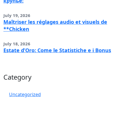
крупье:
July 19, 2026
Maîtriser les réglages audio et visuels de
**Chicken
July 18, 2026
Estate d’Oro: Come le Statistiche e i Bonus
Category
Uncategorized