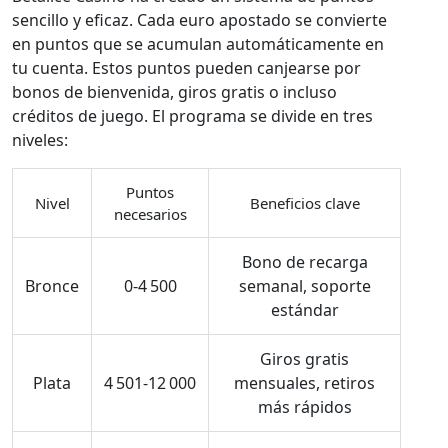
sencillo y eficaz. Cada euro apostado se convierte
en puntos que se acumulan automáticamente en
tu cuenta. Estos puntos pueden canjearse por
bonos de bienvenida, giros gratis o incluso
créditos de juego. El programa se divide en tres
niveles:
Puntos
Nivel
Beneficios clave
necesarios
Bono de recarga
Bronce
0‑4 500
semanal, soporte
estándar
Giros gratis
Plata
4 501‑12 000
mensuales, retiros
más rápidos