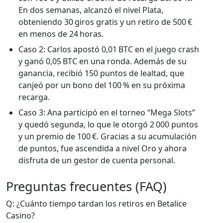
En dos semanas, alcanzó el nivel Plata,
obteniendo 30 giros gratis y un retiro de 500 €
en menos de 24 horas.
Caso 2: Carlos apostó 0,01 BTC en el juego crash
y ganó 0,05 BTC en una ronda. Además de su
ganancia, recibió 150 puntos de lealtad, que
canjeó por un bono del 100 % en su próxima
recarga.
Caso 3: Ana participó en el torneo “Mega Slots”
y quedó segunda, lo que le otorgó 2 000 puntos
y un premio de 100 €. Gracias a su acumulación
de puntos, fue ascendida a nivel Oro y ahora
disfruta de un gestor de cuenta personal.
Preguntas frecuentes (FAQ)
Q: ¿Cuánto tiempo tardan los retiros en Betalice
Casino?