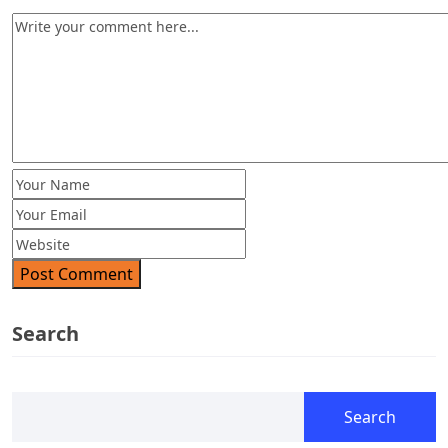
Post Comment
Search
Search