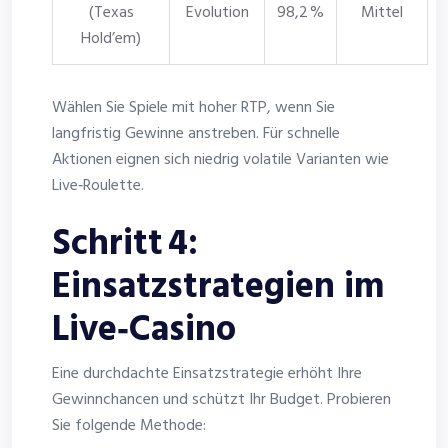
(Texas
Evolution
98,2 %
Mittel
Hold’em)
Wählen Sie Spiele mit hoher RTP, wenn Sie
langfristig Gewinne anstreben. Für schnelle
Aktionen eignen sich niedrig volatile Varianten wie
Live‑Roulette.
Schritt 4:
Einsatzstrategien im
Live‑Casino
Eine durchdachte Einsatzstrategie erhöht Ihre
Gewinnchancen und schützt Ihr Budget. Probieren
Sie folgende Methode: