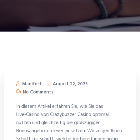
Manifest
August 22, 2025
No Comments
In diesem Artikel erfahren Sie, wie Sie das
Live‑Casino von Crazybuzzer Casino optimal
nutzen und gleichzeitig die großzügigen
Bonusangebote clever einsetzen. Wir zeigen Ihnen
Schritt für Schritt, welche Vorbereitungen nötig