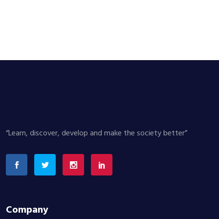
“Learn, discover, develop and make the society better”
Company