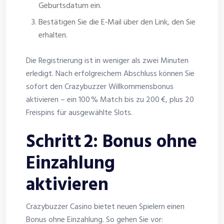
Geburtsdatum ein.
Bestätigen Sie die E‑Mail über den Link, den Sie
erhalten.
Die Registrierung ist in weniger als zwei Minuten
erledigt. Nach erfolgreichem Abschluss können Sie
sofort den Crazybuzzer Willkommensbonus
aktivieren – ein 100 % Match bis zu 200 €, plus 20
Freispins für ausgewählte Slots.
Schritt 2: Bonus ohne
Einzahlung
aktivieren
Crazybuzzer Casino bietet neuen Spielern einen
Bonus ohne Einzahlung. So gehen Sie vor: