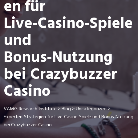
en für
Live‑Casino‑Spiele
und
Bonus‑Nutzung
bei Crazybuzzer
Casino
VAMG Research Institute
>
Blog
>
Uncategorized
>
Experten‑Strategien für Live‑Casino‑Spiele und Bonus‑Nutzung
bei Crazybuzzer Casino