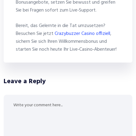
Bonusangebote, setzen Sie bewusst und greifen
Sie bei Fragen sofort zum Live‑Support.
Bereit, das Gelernte in die Tat umzusetzen?
Besuchen Sie jetzt
Crazybuzzer Casino offiziell
,
sichern Sie sich Ihren Willkommensbonus und
starten Sie noch heute Ihr Live‑Casino‑Abenteuer!
Leave a Reply