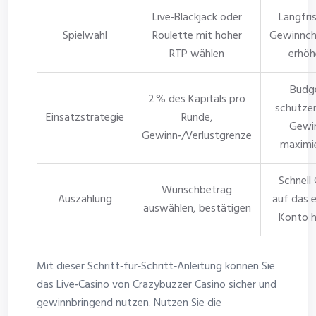
Live‑Blackjack oder
Langfri
Spielwahl
Roulette mit hoher
Gewinnch
RTP wählen
erhöh
Budg
2 % des Kapitals pro
schütze
Einsatzstrategie
Runde,
Gewi
Gewinn‑/Verlustgrenze
maximi
Schnell
Wunschbetrag
Auszahlung
auf das 
auswählen, bestätigen
Konto h
Mit dieser Schritt‑für‑Schritt‑Anleitung können Sie
das Live‑Casino von Crazybuzzer Casino sicher und
gewinnbringend nutzen. Nutzen Sie die