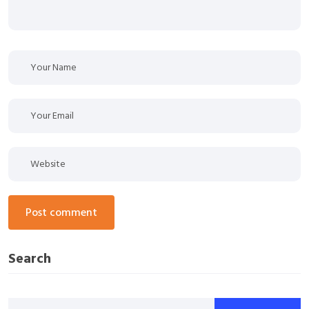
post comment
Search