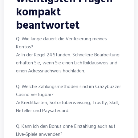
kompakt
beantwortet
Q: Wie lange dauert die Verifizierung meines
Kontos?
A: In der Regel 24 Stunden. Schnellere Bearbeitung
erhalten Sie, wenn Sie einen Lichtbildausweis und
einen Adressnachweis hochladen.
Q: Welche Zahlungsmethoden sind im Crazybuzzer
Casino verfügbar?
A: Kreditkarten, Sofortüberweisung, Trustly, Skrill,
Neteller und Paysafecard.
Q: Kann ich den Bonus ohne Einzahlung auch auf
Live‑Spiele anwenden?